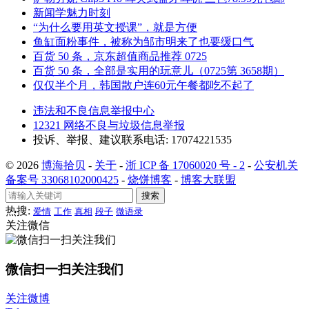
新闻学魅力时刻
“为什么要用英文授课”，就是方便
鱼缸面粉事件，被称为邹市明来了也要缓口气
百货 50 条，京东超值商品推荐 0725
百货 50 条，全部是实用的玩意儿（0725第 3658期）
仅仅半个月，韩国散户连60元午餐都吃不起了
违法和不良信息举报中心
12321 网络不良与垃圾信息举报
投诉、举报、建议联系电话: 17074221535
© 2026
博海拾贝
-
关于
-
浙 ICP 备 17060020 号 - 2
-
公安机关
备案号 33068102000425
-
烧饼博客
-
博客大联盟
搜索
热搜:
爱情
工作
真相
段子
微语录
关注微信
微信扫一扫关注我们
关注微博