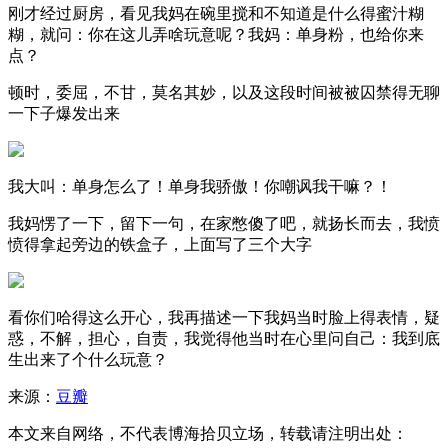
刚才经过厨房，看见我妈在碗里搅和不知道是什么得蜜汁糊
糊，就问：你在这儿弄啥玩意呢？我妈：单身粉，也给你来
点？
顿时，委屈，不甘，莫名其妙，以及这段时间被被囚禁得无聊
一下子爆发出来
我大叫：单身怎么了！单身我骄傲！你嘲讽我干嘛？！
我妈愣了一下，留下一句，在家憋傻了吧，就扬长而去，我愤
愤得拿起旁边的铁盒子，上面写了三个大字
看你们哈得这么开心，我再描述一下我妈当时脸上得表情，疑
惑，不解，担心，自责，我觉得他当时在心里问自己：我到底
生出来了个什么玩意？
来源：
豆瓣
本文来自网络，不代表博海拾贝立场，转载请注明出处：