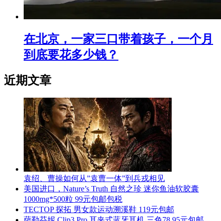
在北京，一家三口带着孩子，一个月
到底要花多少钱？
近期文章
袁绍、曹操如何从”袁曹一体”到兵戎相见
美国进口，Nature’s Truth 自然之珍 迷你鱼油软胶囊
1000mg*500粒 99元包邮包税
TECTOP 探拓 男女款运动溯溪鞋 119元包邮
萨勒芬妮 Clip3 Pro 耳夹式蓝牙耳机 三色78.95元包邮