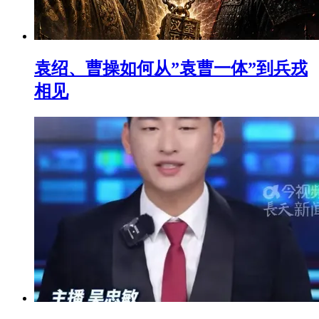
袁绍、曹操如何从”袁曹一体”到兵戎
相见