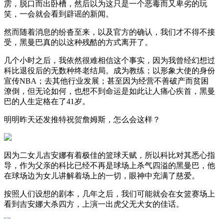
雳，脱口而出卧槽，然后以为这只是一个恶毒而又卑劣的玩
笑，一会就会看到辟谣的新闻。
然而随着消息的纷沓至来，以及官方的确认，我们才不得不接
受，黑曼巴真的以这种残酷的方式离开了。
几个小时之后，我依然很难相信这个事实，因为我曾经幻想过
科比退役后的无数种终老结局。成为教练；以形象大使的身份
宣传NBA；去其他行业发展；甚至因为经营不善破产而贫困
潦倒，但无论如何，也想不到命运是如此让人痛心疾首，黑曼
巴的人生定格在了41岁。
明明昨天还发推特祝贺詹姆斯，怎么会这样？
因为二女儿吉安娜有着极佳的篮球天赋，所以科比对其悉心指
导，作为父亲的科比已经不再是球场上杀气四溢的黑曼巴，他
在球场边为女儿讲解着场上的一切，眼神中充满了慈爱。
按照人们设想的剧本，几年之后，我们可能就会在女篮赛场上
看到吉安娜大杀四方，上演一出虎父无犬女的佳话。