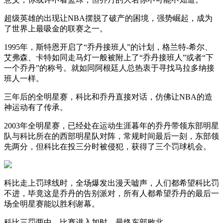
超级英雄的出现让NBA摆脱了破产的困境，强势崛起，成为
了世界上最吸金的联赛之一。
1995年，斯特恩开启了“乔丹接班人”的计划，格兰特-希尔、
艾弗森、卡特如同走马灯一般被附上了“乔丹接班人”或者“下
一个乔丹”的称号。就如同阿根廷人总热衷于寻找马拉多纳接
班人一样。
三年后的全明星赛，科比和乔丹直接对话，仿佛让NBA的造
神运动有了传承。
2003年全明星赛，已经处在运动生涯暮年的乔丹带领东部明星
队与科比所在的西部明星队对阵，常规时间最后一刻，东部领
先两分，但科比在投三分时被侵犯，获得了三个罚球机会。
科比走上罚球线时，全场爆发出漫天嘘声，人们都希望科比罚
不进，毕竟这是乔丹的告别派对，所有人都希望乔丹的最后一
场全明星赛能以胜利谢幕。
科比三罚两中，比赛进入加时，最终东部败北。