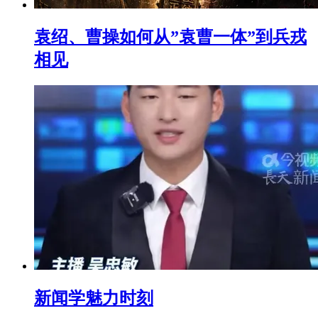
袁绍、曹操如何从”袁曹一体”到兵戎
相见
新闻学魅力时刻