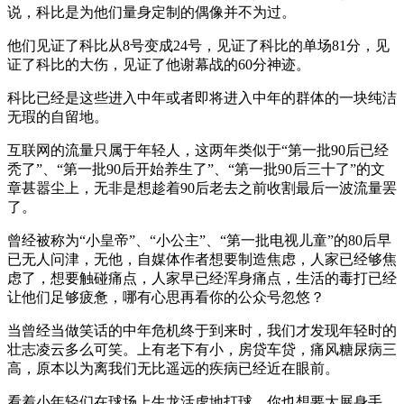
说，科比是为他们量身定制的偶像并不为过。
他们见证了科比从8号变成24号，见证了科比的单场81分，见
证了科比的大伤，见证了他谢幕战的60分神迹。
科比已经是这些进入中年或者即将进入中年的群体的一块纯洁
无瑕的自留地。
互联网的流量只属于年轻人，这两年类似于“第一批90后已经
秃了”、“第一批90后开始养生了”、“第一批90后三十了”的文
章甚嚣尘上，无非是想趁着90后老去之前收割最后一波流量罢
了。
曾经被称为“小皇帝”、“小公主”、“第一批电视儿童”的80后早
已无人问津，无他，自媒体作者想要制造焦虑，人家已经够焦
虑了，想要触碰痛点，人家早已经浑身痛点，生活的毒打已经
让他们足够疲惫，哪有心思再看你的公众号忽悠？
当曾经当做笑话的中年危机终于到来时，我们才发现年轻时的
壮志凌云多么可笑。上有老下有小，房贷车贷，痛风糖尿病三
高，原本以为离我们无比遥远的疾病已经近在眼前。
看着小年轻们在球场上生龙活虎地打球，你也想要大展身手，