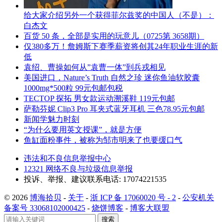
给大家介绍另外一个获得菲尔兹奖的中国人（不是）：
白杰文
百货 50 条，全部是实用的玩意儿（0725第 3658期）
仅380多万！詹姆斯下赛季薪资将创其24年职业生涯的新
低
袁绍、曹操如何从”袁曹一体”到兵戎相见
美国进口，Nature’s Truth 自然之珍 迷你鱼油软胶囊
1000mg*500粒 99元包邮包税
TECTOP 探拓 男女款运动溯溪鞋 119元包邮
萨勒芬妮 Clip3 Pro 耳夹式蓝牙耳机 三色78.95元包邮
新闻学魅力时刻
“为什么要用英文授课”，就是方便
鱼缸面粉事件，被称为邹市明来了也要缓口气
违法和不良信息举报中心
12321 网络不良与垃圾信息举报
投诉、举报、建议联系电话: 17074221535
© 2026
博海拾贝
-
关于
-
浙 ICP 备 17060020 号 - 2
-
公安机关
备案号 33068102000425
-
烧饼博客
-
博客大联盟
搜索