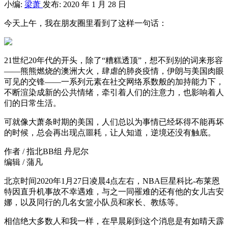
小编:
梁萧
发布: 2020 年 1 月 28 日
今天上午，我在朋友圈里看到了这样一句话：
21世纪20年代的开头，除了“糟糕透顶”，想不到别的词来形容
——熊熊燃烧的澳洲大火，肆虐的肺炎疫情，伊朗与美国肉眼
可见的交锋——一系列元素在社交网络系数般的加持能力下，
不断渲染成新的公共情绪，牵引着人们的注意力，也影响着人
们的日常生活。
可就像大萧条时期的美国，人们总以为事情已经坏得不能再坏
的时候，总会再出现点噩耗，让人知道，逆境还没有触底。
作者 / 指北BB组 丹尼尔
编辑 / 蒲凡
北京时间2020年1月27日凌晨4点左右，NBA巨星科比-布莱恩
特因直升机事故不幸遇难，与之一同罹难的还有他的女儿吉安
娜，以及同行的几名女篮小队员和家长、教练等。
相信绝大多数人和我一样，在早晨刷到这个消息是有如晴天霹