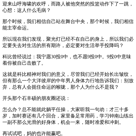
迎来山呼海啸的欢呼，而路人被他突然的投篮动作下了一跳，
心想：这人什么毛病？
那个时候，我们相信自己站在舞台中央，那个时候，我们相信
能主宰命运。
所以现在我们发现，聚光灯已经不在自己的身上，所以我们必
定要失去对生活的所有期许，必定要对生活举手投降吗？
科比曾经说过：我宁愿30投0中，也不愿9投0中。9投0中意味
着你被自己击败了。
这就是科比精神对我们的意义，尽管我们已经开始长出皱纹，
但有那么一个大洋彼岸的中年男人身体力行地告诉我们：别放
弃，总有人会扼住命运的喉咙，那个人为什么不是我？
开头那个石丰硕的朋友圈还说：
怎么办？总不能就此躺平任操，大家听我一句劝：才三十多
岁，加时赛还有几个回合，家里备足常用药，学习钟南山练出
一副不那么光滑的好身体，机会一来，随时准爱和冲刺。
再试试吧，妈的也许能赢吧。