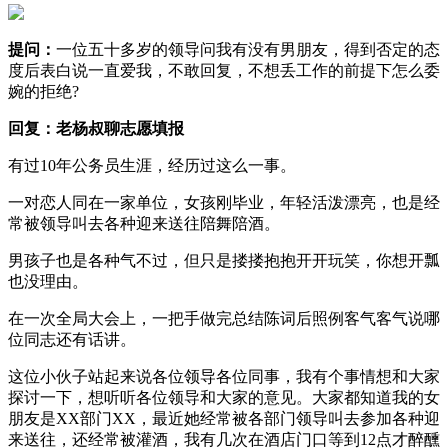
提问：
一位五十多岁的领导问我有没有男朋友，得到否定的态
度后表白说一直爱我，不敢回复，不想丢工作的前提下怎么委
婉的拒绝?
回复：老杨叔聊志愿填报
有过10年公务员生涯，经历过这么一事。
一对恋人同在一家单位，女孩刚毕业，年轻活泼漂亮，也是经
常被领导叫去各种迎来送往陪舞陪酒。
男孩子也是各种气不过，但只是搂搂抱抱开开玩笑，你想开瓢
也没理由。
在一次全局大会上，一把手做完总结陈词后照例客气客气说哪
位同志还有话讲。
这位小伙子站起来说各位领导各位同事，我有个事情想和大家
探讨一下，想听听各位领导和大家的意见。大家都知道我的女
朋友是XX部门XX，最近她经常被各部门领导叫去参加各种迎
来送往，还经常被灌酒，我有几次在酒店门口等到12点才醉醺