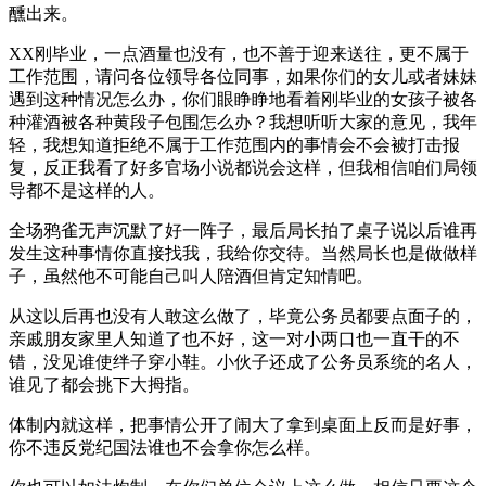
醺出来。
XX刚毕业，一点酒量也没有，也不善于迎来送往，更不属于
工作范围，请问各位领导各位同事，如果你们的女儿或者妹妹
遇到这种情况怎么办，你们眼睁睁地看着刚毕业的女孩子被各
种灌酒被各种黄段子包围怎么办？我想听听大家的意见，我年
轻，我想知道拒绝不属于工作范围内的事情会不会被打击报
复，反正我看了好多官场小说都说会这样，但我相信咱们局领
导都不是这样的人。
全场鸦雀无声沉默了好一阵子，最后局长拍了桌子说以后谁再
发生这种事情你直接找我，我给你交待。当然局长也是做做样
子，虽然他不可能自己叫人陪酒但肯定知情吧。
从这以后再也没有人敢这么做了，毕竟公务员都要点面子的，
亲戚朋友家里人知道了也不好，这一对小两口也一直干的不
错，没见谁使绊子穿小鞋。小伙子还成了公务员系统的名人，
谁见了都会挑下大拇指。
体制内就这样，把事情公开了闹大了拿到桌面上反而是好事，
你不违反党纪国法谁也不会拿你怎么样。