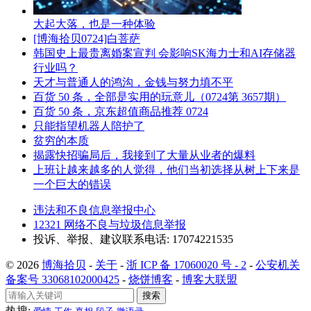
大起大落，也是一种体验
[博海拾贝0724]白菩萨
韩国史上最贵离婚案宣判 会影响SK海力士和AI存储器
行业吗？
天才与普通人的鸿沟，金钱与努力填不平
百货 50 条，全部是实用的玩意儿（0724第 3657期）
百货 50 条，京东超值商品推荐 0724
只能指望机器人陪护了
贫穷的本质
揭露快招骗局后，我接到了大量从业者的爆料
上班让越来越多的人觉得，他们当初选择从树上下来是
一个巨大的错误
违法和不良信息举报中心
12321 网络不良与垃圾信息举报
投诉、举报、建议联系电话: 17074221535
© 2026
博海拾贝
-
关于
-
浙 ICP 备 17060020 号 - 2
-
公安机关
备案号 33068102000425
-
烧饼博客
-
博客大联盟
搜索
热搜: