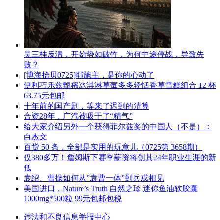
吴三桂反清，开始势如破竹，为何中途停战，导致失
败？
[博海拾贝0725]耶施主，是你的心动了
伊利巧乐兹甄稀冰淇淋草莓多多轻恬香草雪糕组合 12 杯
63.75元包邮
十年前的国产剧，等来了迟到的清算
合资28年，广汽被吸干了“精气”
给大家介绍另外一个获得菲尔兹奖的中国人（不是）：
白杰文
百货 50 条，全部是实用的玩意儿（0725第 3658期）
仅380多万！詹姆斯下赛季薪资将创其24年职业生涯的新
低
袁绍、曹操如何从”袁曹一体”到兵戎相见
美国进口，Nature’s Truth 自然之珍 迷你鱼油软胶囊
1000mg*500粒 99元包邮包税
违法和不良信息举报中心