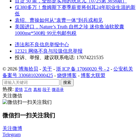
百货 50 条，全部是实用的玩意儿（0725第 3658期）
仅380多万！詹姆斯下赛季薪资将创其24年职业生涯的新
低
袁绍、曹操如何从”袁曹一体”到兵戎相见
美国进口，Nature’s Truth 自然之珍 迷你鱼油软胶囊
1000mg*500粒 99元包邮包税
违法和不良信息举报中心
12321 网络不良与垃圾信息举报
投诉、举报、建议联系电话: 17074221535
© 2026
博海拾贝
-
关于
-
浙 ICP 备 17060020 号 - 2
-
公安机关
备案号 33068102000425
-
烧饼博客
-
博客大联盟
搜索
热搜:
爱情
工作
真相
段子
微语录
关注微信
微信扫一扫关注我们
关注微博
Telegram