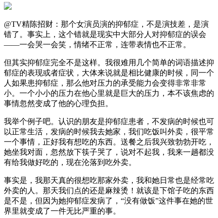
@TV精陈招财：那个女演员演的抑郁症，不是演技差，是演
错了。事实上，这个错就是现实中大部分人对抑郁症的误会
——一会哭一会笑，情绪不正常，连带表情也不正常。
但其实抑郁症完全不是这样。我很难用几个简单的词语描述抑
郁症的表现或者症状，大体来说就是相比健康的时候，同一个
人如果患抑郁症，那么他对压力的承受能力会变得非常非常
小。一个小小的压力在他心里就是巨大的压力，本不该焦虑的
事情忽然变成了他的心理负担。
我举个例子吧。认识的朋友是抑郁症患者，不发病的时候也可
以正常生活，发病的时候我去她家，我们吃饭叫外卖，很平常
一个事情，正好我有想吃的东西。送餐之后我兴致勃勃开吃，
她坐我对面，忽然放下筷子哭了，说对不起我，我来一趟都没
有给我做好吃的，现在沦落到吃外卖。
事实是，我那天真的很想吃那家外卖，我和她日常也是经常吃
外卖的人。那天我们点的还是麻辣烫！就该是下馆子吃的东西
是不是，但因为她抑郁症发病了，“没有做饭”这件事在她的世
界里就变成了一件无比严重的事。