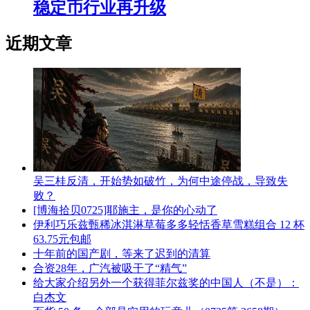
稳定币行业再升级
近期文章
吴三桂反清，开始势如破竹，为何中途停战，导致失
败？
[博海拾贝0725]耶施主，是你的心动了
伊利巧乐兹甄稀冰淇淋草莓多多轻恬香草雪糕组合 12 杯
63.75元包邮
十年前的国产剧，等来了迟到的清算
合资28年，广汽被吸干了“精气”
给大家介绍另外一个获得菲尔兹奖的中国人（不是）：
白杰文