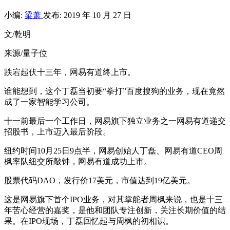
小编:
梁萧
发布: 2019 年 10 月 27 日
文/乾明
来源/量子位
跌宕起伏十三年，网易有道终上市。
谁能想到，这个丁磊当初要“拳打”百度搜狗的业务，现在竟然
成了一家智能学习公司。
十一前最后一个工作日，网易旗下独立业务之一网易有道递交
招股书，上市迈入最后阶段。
纽约时间10月25日9点半，网易创始人丁磊、网易有道CEO周
枫率队纽交所敲钟，网易有道成功上市。
股票代码DAO，发行价17美元，市值达到19亿美元。
这是网易旗下首个IPO业务，对其掌舵者周枫来说，也是十三
年苦心经营的嘉奖，是他和团队专注创新，关注长期价值的结
果。在IPO现场，丁磊回忆起与周枫的初相识。