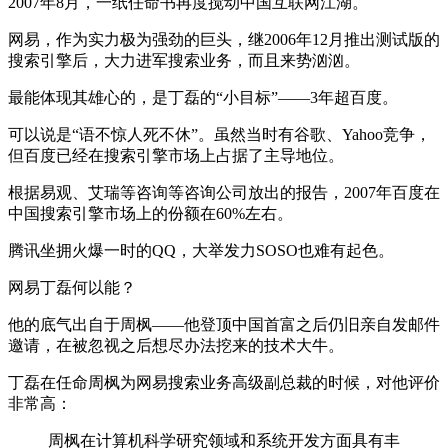
2007年8月，一纸任命书再度搅动中国互联网江湖。
网易，作为实力极为强劲的巨头，继2006年12月推出测试版的
搜索引擎后，大力进军搜索业务，而且来势汹汹。
最能体现其雄心的，是丁磊的“小目标”——3年超百度。
可以说是“语不惊人死不休”。虽然当时有谷歌、Yahoo竞争，
但百度已经在搜索引擎市场上占据了主导地位。
根据易观、艾瑞等咨询等咨询公司放出的报告，2007年百度在
中国搜索引擎市场上的份额在60%左右。
腾讯坐拥火爆一时的QQ，大举发力SOSO也难有起色。
网易丁磊何以能？
他的底气出自于周枫——他登顶中国首富之后仍旧亲自发邮件
邀请，在被忽视之后想尽办法挖来的技术大牛。
丁磊在任命周枫为网易搜索业务高级副总裁的时候，对他评价
非常高：
周枫在计算机科学研究领域和系统开发方面具有丰