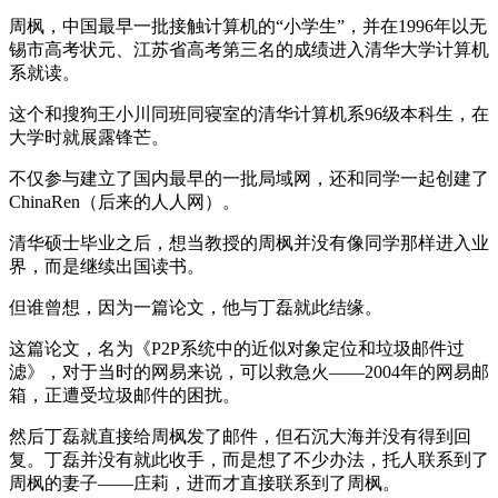
周枫，中国最早一批接触计算机的“小学生”，并在1996年以无
锡市高考状元、江苏省高考第三名的成绩进入清华大学计算机
系就读。
这个和搜狗王小川同班同寝室的清华计算机系96级本科生，在
大学时就展露锋芒。
不仅参与建立了国内最早的一批局域网，还和同学一起创建了
ChinaRen（后来的人人网）。
清华硕士毕业之后，想当教授的周枫并没有像同学那样进入业
界，而是继续出国读书。
但谁曾想，因为一篇论文，他与丁磊就此结缘。
这篇论文，名为《P2P系统中的近似对象定位和垃圾邮件过
滤》，对于当时的网易来说，可以救急火——2004年的网易邮
箱，正遭受垃圾邮件的困扰。
然后丁磊就直接给周枫发了邮件，但石沉大海并没有得到回
复。丁磊并没有就此收手，而是想了不少办法，托人联系到了
周枫的妻子——庄莉，进而才直接联系到了周枫。