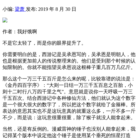
小编:
梁萧
发布: 2019 年 8 月 30 日
作者：我好饿啊
不是它太轻了，而是你的眼界提升了。
你需要明白的是，西游记是吴承恩写的，吴承恩是明朝人，他
也是根据更加前人的传说整理来的。他们是受到那个时候的认
知限制的。你就不能指望吴承恩说这根棒子重几百万几亿斤。
那么这个一万三千五百斤是怎么来的呢，比较靠谱的说法是：
《金丹四百字序》：“大则一日结一万三千五百息之百胎，小
则十二时行八万四千里之气”。意思就是说你一天呼吸一万三
千五百次。结合西游记中各种修仙方法，他们就认为这个数字
是一个很大很大的数字了，所以把这个数字就给了金箍棒。所
表达的意思其实也不是这玩意真的就重这么多，一斤不多一斤
不少，而是说：这玩意很重很重，除了猴子就没人能拿起来。
当然，还是有反例的。漫威雷神的锤子也没别人能拿起来，我
记得某个版本中设定他这个锤子是使用某个垂死的恒星打造