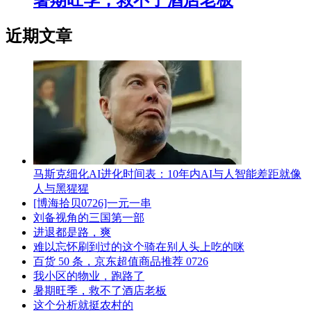
近期文章
马斯克细化AI进化时间表：10年内AI与人智能差距就像
人与黑猩猩
[博海拾贝0726]一元一串
刘备视角的三国第一部
进退都是路，爽
难以忘怀刷到过的这个骑在别人头上吃的咪
百货 50 条，京东超值商品推荐 0726
我小区的物业，跑路了
暑期旺季，救不了酒店老板
这个分析就挺农村的