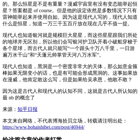
的。那么恒星是不是有重量？漫威宇宙里有没有变态能举起恒
星？答案都是 of course。但是他的设定依然是多数情况下只有
雷神能举起来并使用自如。因为这是现代人写的，现代人知道
什么是恒星，知道一万三千五百斤放在现在几乎不值一提。
现代人也知道银河就是规模巨大星星，而这些星星跟我们所处
的地球并无区别，所以他们会写银河护卫队开着小破船穿梭于
各个星球，而古代人就只能写“一个跟头十万八千里，一日游
遍万水千山”和“天蓬元帅掌管天河八万水军”。
现代人也知道，黑洞是一个密度非常大的天体，那么如意金箍
棒如果无限变小的话，也是有可能会形成黑洞的。这事如果放
在漫威，他肯定敢这么写，但是如果给吴承恩，他敢不敢？
因为这是古代人和现代人的认知不同，这就是古代人所认知的
最 nb 的概念了
来源：
知乎日报
本文来自网络，不代表博海拾贝立场，转载请注明出处：
https://www.bohaishibei.com/post/46944/
给这篇文章的作者打赏