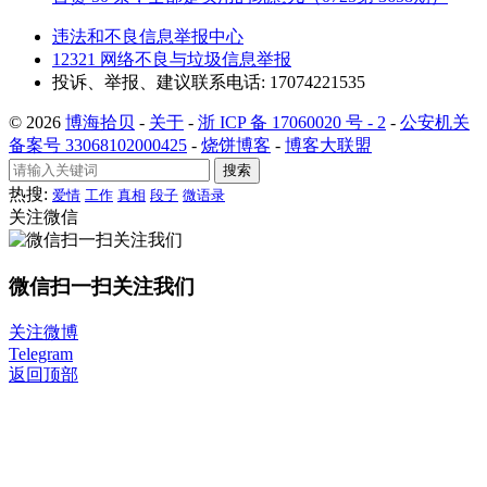
违法和不良信息举报中心
12321 网络不良与垃圾信息举报
投诉、举报、建议联系电话: 17074221535
© 2026
博海拾贝
-
关于
-
浙 ICP 备 17060020 号 - 2
-
公安机关
备案号 33068102000425
-
烧饼博客
-
博客大联盟
搜索
热搜:
爱情
工作
真相
段子
微语录
关注微信
微信扫一扫关注我们
关注微博
Telegram
返回顶部