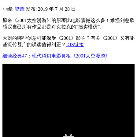
小编:
梁萧
发布: 2019 年 7 月 28 日
原来《2001太空漫游》的原著比电影震撼这么多！难怪刘慈欣
感叹自己所有作品都是对克拉克的“拙劣模仿”。
大刘的哪些创意可能深受《2001》影响？有关《2001》又有哪
些流传甚广的误读值得纠正？
IOS链接
细读经典47：现代科幻电影鼻祖《2001太空漫游》