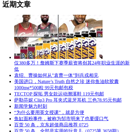
近期文章
仅380多万！詹姆斯下赛季薪资将创其24年职业生涯的新
低
袁绍、曹操如何从”袁曹一体”到兵戎相见
美国进口，Nature’s Truth 自然之珍 迷你鱼油软胶囊
1000mg*500粒 99元包邮包税
TECTOP 探拓 男女款运动溯溪鞋 119元包邮
萨勒芬妮 Clip3 Pro 耳夹式蓝牙耳机 三色78.95元包邮
新闻学魅力时刻
“为什么要用英文授课”，就是方便
鱼缸面粉事件，被称为邹市明来了也要缓口气
百货 50 条，京东超值商品推荐 0725
百货 50 条，全部是实用的玩意儿（0725第 3658期）