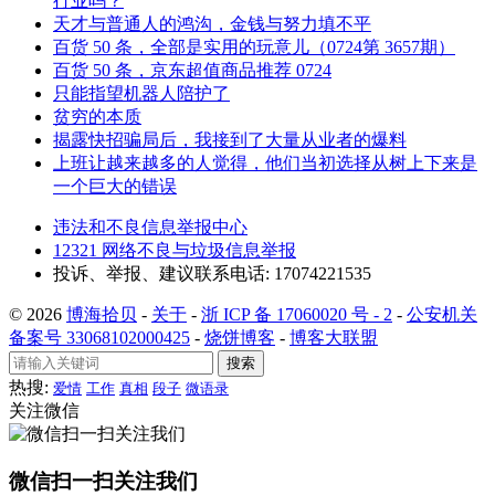
行业吗？
天才与普通人的鸿沟，金钱与努力填不平
百货 50 条，全部是实用的玩意儿（0724第 3657期）
百货 50 条，京东超值商品推荐 0724
只能指望机器人陪护了
贫穷的本质
揭露快招骗局后，我接到了大量从业者的爆料
上班让越来越多的人觉得，他们当初选择从树上下来是
一个巨大的错误
违法和不良信息举报中心
12321 网络不良与垃圾信息举报
投诉、举报、建议联系电话: 17074221535
© 2026
博海拾贝
-
关于
-
浙 ICP 备 17060020 号 - 2
-
公安机关
备案号 33068102000425
-
烧饼博客
-
博客大联盟
搜索
热搜:
爱情
工作
真相
段子
微语录
关注微信
微信扫一扫关注我们