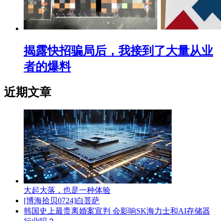
揭露快招骗局后，我接到了大量从业
者的爆料
近期文章
大起大落，也是一种体验
[博海拾贝0724]白菩萨
韩国史上最贵离婚案宣判 会影响SK海力士和AI存储器