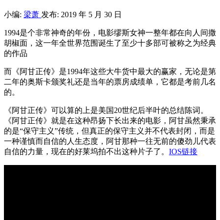
小编:
梁萧
发布: 2019 年 5 月 30 日
1994是个非常神奇的年份，电影缪斯女神一整年都在向人间撒
胡椒面，这一年全世界范围诞生了至少十多部可被称之为经典
的作品
而《阿甘正传》是1994年这些大牛货中最大的赢家，无论是第
二年的奥斯卡颁奖礼还是当年的票房成绩单，它都是考前几名
的。
《阿甘正传》可以算的上是美国20世纪后半叶的总结陈词。
《阿甘正传》就是在这种昂扬下长出来的电影，阿甘虽然秉承
的是“保守主义”传统，但真正的保守主义并不代表封闭，而是
一种谨慎而自信的人生态度，阿甘那种一往无前的傻劲儿代表
自信的力量，现在的好莱坞拍不出这种片子了。
IOS链接