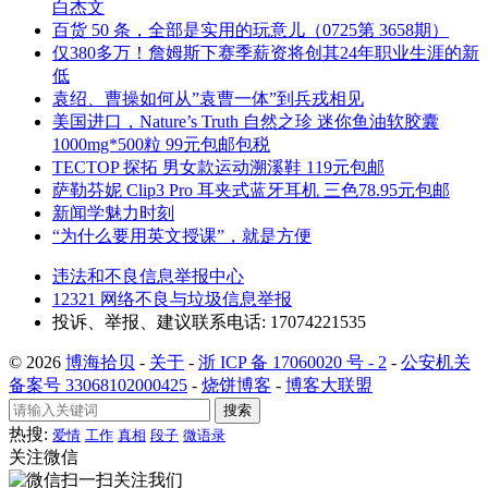
白杰文
百货 50 条，全部是实用的玩意儿（0725第 3658期）
仅380多万！詹姆斯下赛季薪资将创其24年职业生涯的新
低
袁绍、曹操如何从”袁曹一体”到兵戎相见
美国进口，Nature’s Truth 自然之珍 迷你鱼油软胶囊
1000mg*500粒 99元包邮包税
TECTOP 探拓 男女款运动溯溪鞋 119元包邮
萨勒芬妮 Clip3 Pro 耳夹式蓝牙耳机 三色78.95元包邮
新闻学魅力时刻
“为什么要用英文授课”，就是方便
违法和不良信息举报中心
12321 网络不良与垃圾信息举报
投诉、举报、建议联系电话: 17074221535
© 2026
博海拾贝
-
关于
-
浙 ICP 备 17060020 号 - 2
-
公安机关
备案号 33068102000425
-
烧饼博客
-
博客大联盟
搜索
热搜:
爱情
工作
真相
段子
微语录
关注微信