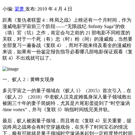
小编:
梁萧
发布: 2019 年 4 月 4 日
距离《复仇者联盟 4：终局之战》上映还有一个月时间，作为
漫威电影宇宙前三个阶段——“无限战纪 /Infinity Saga”的收
（填）官（坑）之作，肯定会与之前的 21 部电影不同程度的
关联，对于一个死（有）忠（时）粉（间）的漫威痴，当然要
全部复习一遍备战《复联 4》，而对不能来得及看全的漫威粉
来说，如果有一份鉴定报告指导必看哪几部电影保证观看《复
联 4》不出戏就可以了。
一、蚁人 2：黄蜂女现身
多元宇宙之一的量子领域在《蚁人 1》（2015）首次引入，在
《蚁人 2》（2018）中老蚁人汉克皮姆孤身深入量子领域救出
被困三十年的妻子简妮特，尤其是片尾彩蛋提到了“时空漩涡
/time vortex”，并与《复联 3》响指时间线完美并轨。
最后，蚁人被困量子领域，而且将在《复联 4》至关重要，据
说终局之战将会有时空穿越戏份，在失手了时间宝石的情况
下，极有可能就是量子领域时空漩涡来起到一定程度替代时间