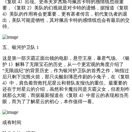
《复联 4》出现。史蒂夫罗杰斯与佩吉卡特的感情线也很重
要，《复联 2》美队的幻视就是对卡特的遗憾，据报道《复联
4》美队的作用将会更重要，更有甚者传言，初代复仇者的退
出，美队可能是牺牲，其对佩吉卡特的感情线也会有最后的交
待。
五、银河护卫队 1
这是第一部灭霸正面出镜的电影，悬空王座，暴君气场。《银
护 1》解释了无限宝石的历史，从一个更宏观的角度介绍了
“无限战纪”的背景历史，作为银河护卫队的首秀之作，响指过
后只剩下浣熊火箭，那只尖酸刻薄恶作剧的小兔子，在《复联
4》中，肩负着营救托尼星云和替队友报仇的重任。最重要的
还在于对星云的介绍，虽然和卡魔拉同是灭霸义女，但差别咋
就那么大呢，而据最新报道在《复联 4》中星云的表现相当亮
眼，而为了了解星云的初心，本作值得一看。
或有时间