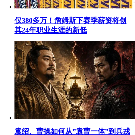
仅380多万！詹姆斯下赛季薪资将创
其24年职业生涯的新低
袁绍、曹操如何从”袁曹一体”到兵戎