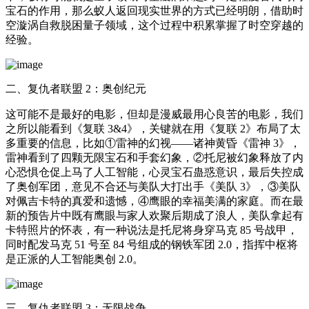
宝石的作用，那么蚁人返回现实世界的方式已经明朗，借助时
空漩涡自救脱困量子领域，这个过程中积累掌握了时空穿越的
经验。
二、复仇者联盟 2：奥创纪元
这可能不是最好的电影，但却是漫威最用心良苦的电影，我们
之所以能看到《复联 3&4》，关键就在用《复联 2》布局了太
多重要的信息，比如①雷神的幻视——诸神黄昏《雷神 3》，
雷神看到了四颗无限宝石和手套幻象，②托尼被幻象释放了内
心恐惧仓促上马了人工智能，心灵宝石蛊惑意识，最后失控成
了奥创军团，意见不合还与美队大打出手《美队 3》，③美队
对佩吉卡特的真爱和遗憾，④鹰眼的幸福美满的家庭。而在最
新的预告片中既有鹰眼与家人欢聚后期成了浪人，美队拿起有
卡特照片的怀表，有一种说法是托尼将身穿马克 85 号战甲，
同时配发马克 51 号至 84 号组成的钢铁军团 2.0，指挥中枢将
是正派的人工智能奥创 2.0。
三、复仇者联盟 3：无限战争