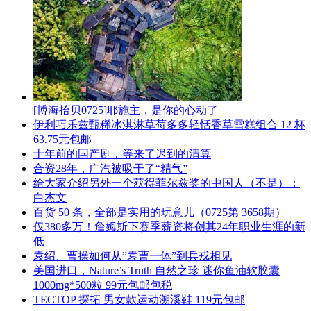
[博海拾贝0725]耶施主，是你的心动了
伊利巧乐兹甄稀冰淇淋草莓多多轻恬香草雪糕组合 12 杯
63.75元包邮
十年前的国产剧，等来了迟到的清算
合资28年，广汽被吸干了“精气”
给大家介绍另外一个获得菲尔兹奖的中国人（不是）：
白杰文
百货 50 条，全部是实用的玩意儿（0725第 3658期）
仅380多万！詹姆斯下赛季薪资将创其24年职业生涯的新
低
袁绍、曹操如何从”袁曹一体”到兵戎相见
美国进口，Nature’s Truth 自然之珍 迷你鱼油软胶囊
1000mg*500粒 99元包邮包税
TECTOP 探拓 男女款运动溯溪鞋 119元包邮