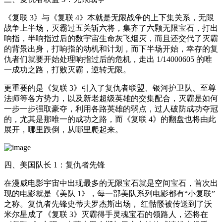
《复联 3》与《复联 4》本就是无限战争的上下集关系，无限
战争上半场，灭霸过五关斩六将，集齐了六颗无限宝石，打出
响指，半响指过后的数宇宙生命灰飞烟灭，而且还交代了灭霸
的背景出身，打响指的动机和计划，而下半场开始，幸存的复
仇者们就要开始处理响指过后的危机，走出 1/14000605 的唯
一成功之路，打败灭霸，逆转无限。
更重要的是《复联 3》引入了复仇者联盟、银河护卫队、至尊
法师等各方势力，以及新老超级英雄的交集配合，灭霸是如何
一步一步强取豪夺，利用各路英雄的弱点，过人破防成功夺冠
的，尤其是那唯一的成功之路，而《复联 4》的翻盘也将由此
展开，哪里跌倒，从哪里爬起来。
四、美国队长 1：复仇者先锋
在漫威电影宇宙中出现最多的无限宝石就是空间宝石，首次出
现的电影就是《美队 1》，每一部美队系列电影都有“小复联”
之称。复仇者先锋史蒂夫罗杰斯出场， 红骷髅被传送到了沃
米尔星成了《复联 3》灭霸得手灵魂宝石的领路人，还将在