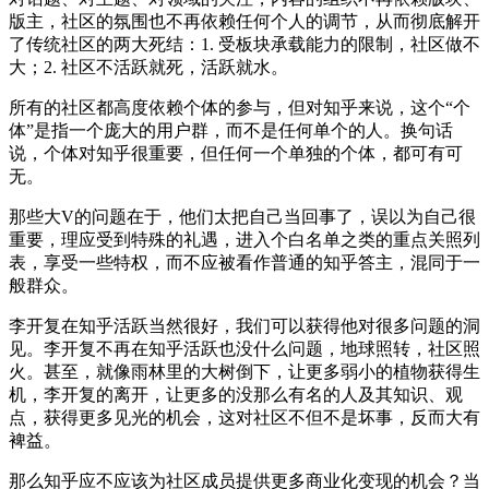
版主，社区的氛围也不再依赖任何个人的调节，从而彻底解开
了传统社区的两大死结：1. 受板块承载能力的限制，社区做不
大；2. 社区不活跃就死，活跃就水。
所有的社区都高度依赖个体的参与，但对知乎来说，这个“个
体”是指一个庞大的用户群，而不是任何单个的人。换句话
说，个体对知乎很重要，但任何一个单独的个体，都可有可
无。
那些大V的问题在于，他们太把自己当回事了，误以为自己很
重要，理应受到特殊的礼遇，进入个白名单之类的重点关照列
表，享受一些特权，而不应被看作普通的知乎答主，混同于一
般群众。
李开复在知乎活跃当然很好，我们可以获得他对很多问题的洞
见。李开复不再在知乎活跃也没什么问题，地球照转，社区照
火。甚至，就像雨林里的大树倒下，让更多弱小的植物获得生
机，李开复的离开，让更多的没那么有名的人及其知识、观
点，获得更多见光的机会，这对社区不但不是坏事，反而大有
裨益。
那么知乎应不应该为社区成员提供更多商业化变现的机会？当