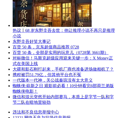
热议丨68 岁东野圭吾去世：他让推理小说不再只是推理
小说
东野圭吾好笑大事记
百货 50 条，京东超值商品推荐 0728
百货 50 条，全部是实用的玩意儿（0728第 3661期）
对标微信！马斯克超级应用迎来关键一步：X Money正
式在美国上线
大疆和影石刚打起来，手机厂商也准备进场做相机了？
携程被罚51.79亿，但其他平台也不冤
一代版本一代神，关公战秦琼没有太大意义
蜘蛛侠:崭新之日 观影前必看！10分钟看完6部荷兰弟版
蜘蛛侠电影！
微信和混元突然开始内部赛马，本质上是字节一队和字
节二队在暗地里较劲
违法和不良信息举报中心
12321 网络不良与垃圾信息举报