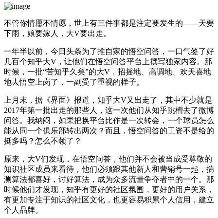
不管你情愿不情愿，世上有三件事都是注定要发生的——天要
下雨，娘要嫁人，大V要出走。
一年半以前，今日头条为了推自家的悟空问答，一口气签了好
几百个知乎大V，让他们在悟空问答平台上撰写独家内容。那
时候，一批“苦知乎久矣”的大V，招摇地、高调地、欢天喜地
地去悟空上岗了，一副受了重视的样子。
上月末，据《界面》报道，知乎大V又出走了，其中不少就是
2017年第一批出走的那些人，这一次他们从知乎跳槽去了微博
问答。我纳闷，如果把换平台比作是一次转会，一个球员怎么
能从同一个俱乐部转出两次？而且，悟空问答的工资不是给的
挺多吗？怎么不领了？
原来，大V们发现，在悟空问答，他们并不会被当成受尊敬的
知识社区成员来看待，他们必须跟其他新人和营销号一起，揣
测算法都喜好，讨好算法，成为众多流量争夺者中的一个。那
时候他们才发现，知乎有更好的社区氛围，更好的用户关系，
有更加专注于知识的社区文化，也更容易积累个人信用，建立
个人品牌。