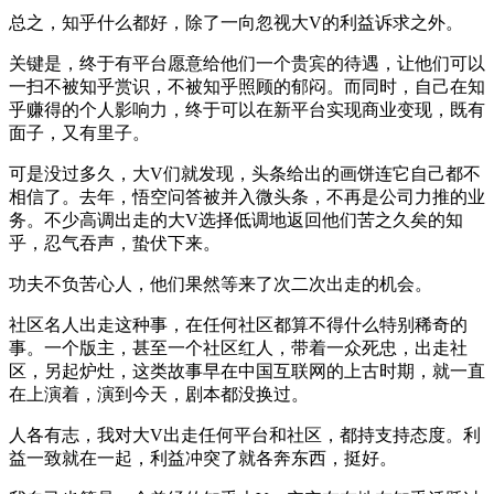
总之，知乎什么都好，除了一向忽视大V的利益诉求之外。
关键是，终于有平台愿意给他们一个贵宾的待遇，让他们可以
一扫不被知乎赏识，不被知乎照顾的郁闷。而同时，自己在知
乎赚得的个人影响力，终于可以在新平台实现商业变现，既有
面子，又有里子。
可是没过多久，大V们就发现，头条给出的画饼连它自己都不
相信了。去年，悟空问答被并入微头条，不再是公司力推的业
务。不少高调出走的大V选择低调地返回他们苦之久矣的知
乎，忍气吞声，蛰伏下来。
功夫不负苦心人，他们果然等来了次二次出走的机会。
社区名人出走这种事，在任何社区都算不得什么特别稀奇的
事。一个版主，甚至一个社区红人，带着一众死忠，出走社
区，另起炉灶，这类故事早在中国互联网的上古时期，就一直
在上演着，演到今天，剧本都没换过。
人各有志，我对大V出走任何平台和社区，都持支持态度。利
益一致就在一起，利益冲突了就各奔东西，挺好。