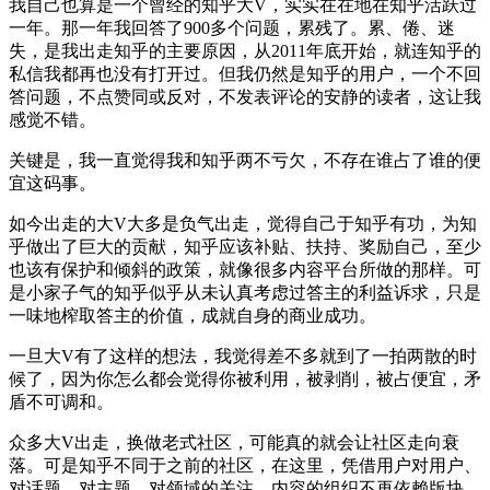
我自己也算是一个曾经的知乎大V，实实在在地在知乎活跃过
一年。那一年我回答了900多个问题，累残了。累、倦、迷
失，是我出走知乎的主要原因，从2011年底开始，就连知乎的
私信我都再也没有打开过。但我仍然是知乎的用户，一个不回
答问题，不点赞同或反对，不发表评论的安静的读者，这让我
感觉不错。
关键是，我一直觉得我和知乎两不亏欠，不存在谁占了谁的便
宜这码事。
如今出走的大V大多是负气出走，觉得自己于知乎有功，为知
乎做出了巨大的贡献，知乎应该补贴、扶持、奖励自己，至少
也该有保护和倾斜的政策，就像很多内容平台所做的那样。可
是小家子气的知乎似乎从未认真考虑过答主的利益诉求，只是
一味地榨取答主的价值，成就自身的商业成功。
一旦大V有了这样的想法，我觉得差不多就到了一拍两散的时
候了，因为你怎么都会觉得你被利用，被剥削，被占便宜，矛
盾不可调和。
众多大V出走，换做老式社区，可能真的就会让社区走向衰
落。可是知乎不同于之前的社区，在这里，凭借用户对用户、
对话题、对主题、对领域的关注，内容的组织不再依赖版块、