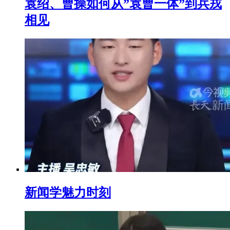
袁绍、曹操如何从”袁曹一体”到兵戎
相见
新闻学魅力时刻