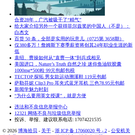
合资28年，广汽被吸干了“精气”
给大家介绍另外一个获得菲尔兹奖的中国人（不是）：
白杰文
百货 50 条，全部是实用的玩意儿（0725第 3658期）
仅380多万！詹姆斯下赛季薪资将创其24年职业生涯的新
低
袁绍、曹操如何从”袁曹一体”到兵戎相见
美国进口，Nature’s Truth 自然之珍 迷你鱼油软胶囊
1000mg*500粒 99元包邮包税
TECTOP 探拓 男女款运动溯溪鞋 119元包邮
萨勒芬妮 Clip3 Pro 耳夹式蓝牙耳机 三色78.95元包邮
新闻学魅力时刻
“为什么要用英文授课”，就是方便
违法和不良信息举报中心
12321 网络不良与垃圾信息举报
投诉、举报、建议联系电话: 17074221535
© 2026
博海拾贝
-
关于
-
浙 ICP 备 17060020 号 - 2
-
公安机关