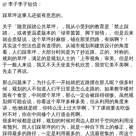
@ 李子李子短信：
踩草坪这事儿还挺有意思的。
关于「随意踩踏公共草坪」，我从小受到的教育是「禁止踩
踏」，或者更温柔版本的「绿草茵茵、脚下留情」。但是后来
就会质疑说，这个草坪好麻烦，铺在那里挡路，有病啊？！
其实这个想法也是有道理的。从城市规划和建筑设计的角度
看，人们踩草坪，大部分时间是为了抄近路。正的、对称的、
规则的草坪，满足的是规划人士的「上帝视角」审美。但是对
于一般人来说，我又不天天坐直升机欣赏，我管它美不美啊，
先走了再说。
那么问题来了，为什么不一开始就把近路摆在那儿呢？很多时
候，规划的人不知道人们平日里是怎么走路的。如果教学楼对
面有个食堂，中间摆个草坪，那么一定会被踩得很惨。虽然规
划师可能会说，你看这个草坪多棒多美，但从利用的角度来
讲，他/她就是瞎，你特么没上过大学啊，下了课就要去吃饭
对不对，你在中间修个人行道会死啊。
很多时候都是这样，规划的时候对周边人群对于空间的利用没
有预判。而人们踩草坪的行为，就是一种自下而上的修正，被
踩得最多的路径，一定是利用最多的、人流最密集的，而这个