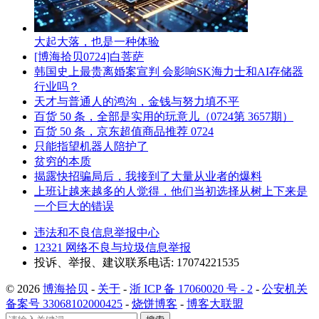
大起大落，也是一种体验
[博海拾贝0724]白菩萨
韩国史上最贵离婚案宣判 会影响SK海力士和AI存储器
行业吗？
天才与普通人的鸿沟，金钱与努力填不平
百货 50 条，全部是实用的玩意儿（0724第 3657期）
百货 50 条，京东超值商品推荐 0724
只能指望机器人陪护了
贫穷的本质
揭露快招骗局后，我接到了大量从业者的爆料
上班让越来越多的人觉得，他们当初选择从树上下来是
一个巨大的错误
违法和不良信息举报中心
12321 网络不良与垃圾信息举报
投诉、举报、建议联系电话: 17074221535
© 2026
博海拾贝
-
关于
-
浙 ICP 备 17060020 号 - 2
-
公安机关
备案号 33068102000425
-
烧饼博客
-
博客大联盟