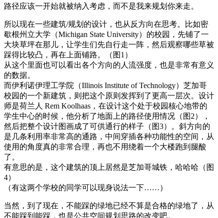
路径应该一开始就被纳入考虑，而不是我来规划你来走。
所以现在一些建筑/规划的设计，也从反方向在思考。比如密
歇根州立大学（Michigan State University）的校园，先铺了一
大块草坪在那儿，让学生们先自行走一阵，然后观察哪些草被
踩得比较凸，再在上面铺路。（图1）
从这个里面也可以看出各个方向的人流强度，也是非常有意义
的数据。
而伊利诺伊理工学院（Illinois Institute of Technology）芝加哥
校园的一个新建筑，则把这个原则发挥到了更高一层次。设计
师是荷兰人 Rem Koolhaas，在设计这个处于校园核心地带的
学生中心的时候，他分析了地面上的路径使用情况（图2），
然后把整个设计图画成了可供通行的样子（图3）。斜方向的
是几条利用率非常高的通路，中间穿插各种功能性的空间，从
使用的角度真的非常合理，再也不用绕着一个大楼跑到腿酸
了。
有意思的是，这个建筑的顶上居然是芝加哥城铁，哈哈哈（图
4）
（有这两个学校的同学可以现身说法一下……）
当然，到了现在，不能踩的绿地已经不算是合格的绿地了，从
不能踩到能踩，也是公共空间规划思路的改变吧。