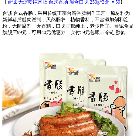
【
台诚 无淀粉纯肉肠 台式香肠 混合口味 250g*3盒 ￥59
】
台诚 台式香肠，采用传统正宗台湾香肠制作工艺，原材料为
新鲜猪后腿肉灌制，天然肠衣，植物香料，不含添加剂和淀
粉，无防腐剂，无香精，口味香郁纯正，老少皆宜。台诚食品
旗舰店99元，可用40元优惠券，实付59元包顺丰冷链运输。