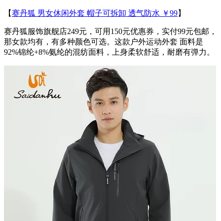
【
赛丹狐 男女休闲外套 帽子可拆卸 透气防水 ￥99
】
赛丹狐服饰旗舰店249元，可用150元优惠券，实付99元包邮，
那女款均有，有多种颜色可选。这款户外运动外套 面料是
92%锦纶+8%氨纶的混纺面料，上身柔软舒适，耐磨有弹力。