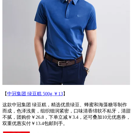
【
中冠集团 绿豆糕 500g ￥13
】
这款中冠集团 绿豆糕，精选优质绿豆、蜂蜜和海藻糖等制作
而成，色泽浅黄，组织细润紧密，口味清香绵软不粘牙，清甜
不腻，团购价￥26.8，下单立减￥3.4，还可叠加10元优惠券，
双重优惠实付￥13.4包邮到手。