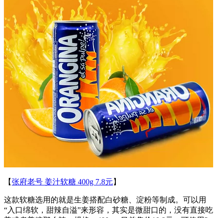
【
张府老号 姜汁软糖 400g 7.8元
】
这款软糖选用的就是生姜搭配白砂糖、淀粉等制成。可以用
“入口绵软，甜辣自溢”来形容，其实是微甜口的，没有直接吃