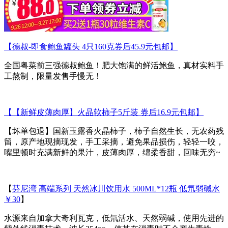
【德叔-即食鲍鱼罐头 4只160克券后45.9元包邮】
全国粤菜前三强德叔鲍鱼！肥大饱满的鲜活鲍鱼，真材实料手
工熬制，限量发售手慢无！
【【新鲜皮薄肉厚】火晶软柿子5斤装 券后16.9元包邮】
【坏单包退】国新玉露香火晶柿子，柿子自然生长，无农药残
留，原产地现摘现发，手工采摘，避免果品损伤，轻轻一咬，
嘴里顿时充满新鲜的果汁，皮薄肉厚，绵柔香甜，回味无穷~
【
芬尼湾 高端系列 天然冰川饮用水 500ML*12瓶 低氘弱碱水
￥30
】
水源来自加拿大奇利瓦克，低氘活水、天然弱碱，使用先进的