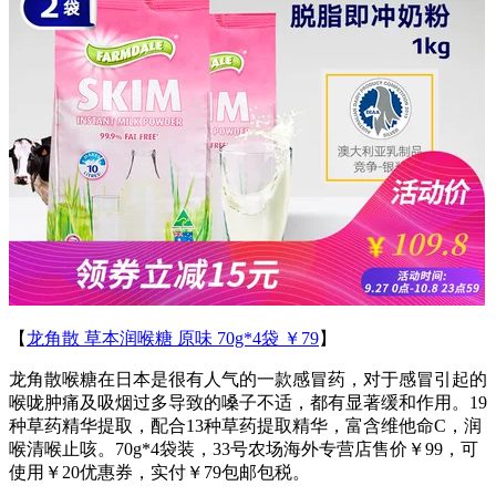
【
龙角散 草本润喉糖 原味 70g*4袋 ￥79
】
龙角散喉糖在日本是很有人气的一款感冒药，对于感冒引起的
喉咙肿痛及吸烟过多导致的嗓子不适，都有显著缓和作用。19
种草药精华提取，配合13种草药提取精华，富含维他命C，润
喉清喉止咳。70g*4袋装，33号农场海外专营店售价￥99，可
使用￥20优惠券，实付￥79包邮包税。