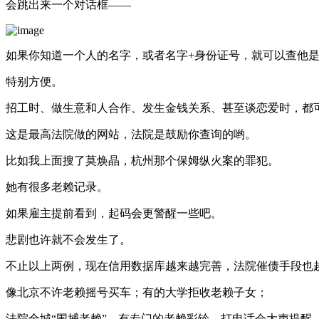
会跳出来一个对话框——
如果你知道一个人的名字，或者名字+身份证号，就可以查他
特别方便。
招工时、做生意和人合作、发生金钱关系、甚至谈恋爱时，都
这是最高法院做的网站，法院是鼓励你查询的哟。
比如我上面搜了莫焕晶，杭州那个保姆纵火案的罪犯。
她有很多老赖记录。
如果雇主提前看到，起码会更警醒一些吧。
悲剧也许就不会发生了。
不止以上两例，现在信用数据库越来越完善，法院催债手段也
像北京不许老赖摇号买车；有的大学拒收老赖子女；
法院全城“围捕老赖”、有专门的老赖彩铃，打电话会大声提醒—