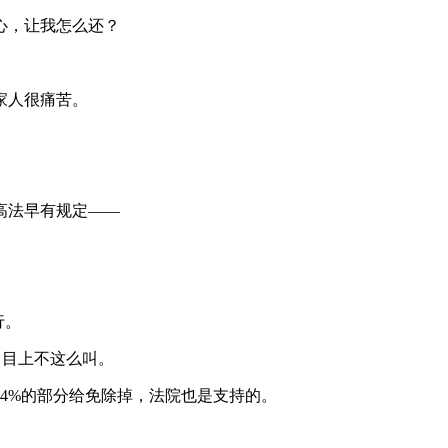
心，让我怎么还？
家人很痛苦。
高法早有规定——
行。
名目上不这么叫。
4%的部分给免除掉，法院也是支持的。