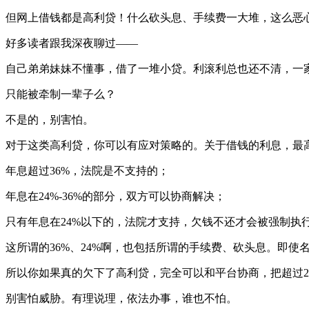
但网上借钱都是高利贷！什么砍头息、手续费一大堆，这么恶
好多读者跟我深夜聊过——
自己弟弟妹妹不懂事，借了一堆小贷。利滚利总也还不清，一
只能被牵制一辈子么？
不是的，别害怕。
对于这类高利贷，你可以有应对策略的。关于借钱的利息，最
年息超过36%，法院是不支持的；
年息在24%-36%的部分，双方可以协商解决；
只有年息在24%以下的，法院才支持，欠钱不还才会被强制执
这所谓的36%、24%啊，也包括所谓的手续费、砍头息。即使
所以你如果真的欠下了高利贷，完全可以和平台协商，把超过2
别害怕威胁。有理说理，依法办事，谁也不怕。