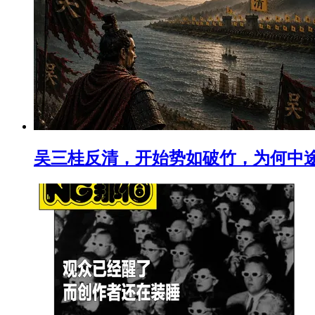
吴三桂反清，开始势如破竹，为何中