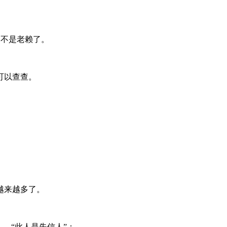
是不是老赖了。
可以查查。
越来越多了。
—“此人是失信人”；