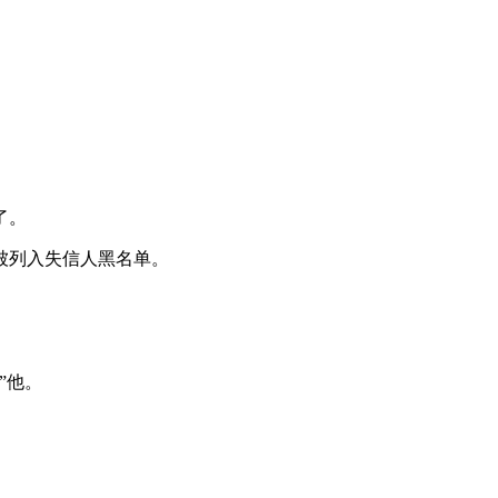
了。
被列入失信人黑名单。
”他。