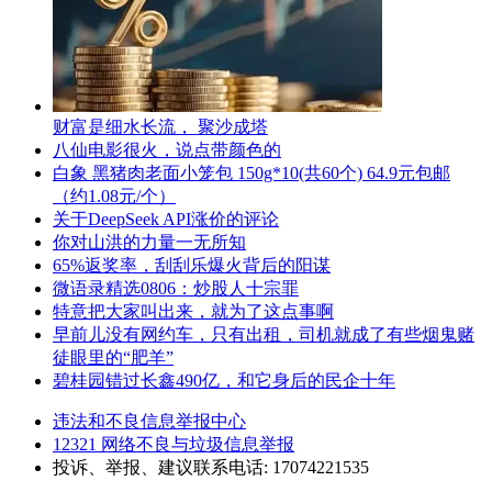
财富是细水长流， 聚沙成塔
八仙电影很火，说点带颜色的
白象 黑猪肉老面小笼包 150g*10(共60个) 64.9元包邮
（约1.08元/个）
关于DeepSeek API涨价的评论
你对山洪的力量一无所知
65%返奖率，刮刮乐爆火背后的阳谋
微语录精选0806：炒股人十宗罪
特意把大家叫出来，就为了这点事啊
早前儿没有网约车，只有出租，司机就成了有些烟鬼赌
徒眼里的“肥羊”
碧桂园错过长鑫490亿，和它身后的民企十年
违法和不良信息举报中心
12321 网络不良与垃圾信息举报
投诉、举报、建议联系电话: 17074221535