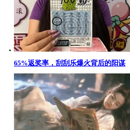
65%返奖率，刮刮乐爆火背后的阳谋