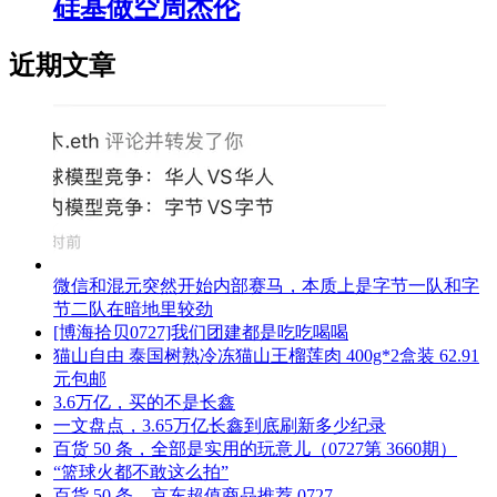
硅基做空周杰伦
近期文章
微信和混元突然开始内部赛马，本质上是字节一队和字
节二队在暗地里较劲
[博海拾贝0727]我们团建都是吃吃喝喝
猫山自由 泰国树熟冷冻猫山王榴莲肉 400g*2盒装 62.91
元包邮
3.6万亿，买的不是长鑫
一文盘点，3.65万亿长鑫到底刷新多少纪录
百货 50 条，全部是实用的玩意儿（0727第 3660期）
“篮球火都不敢这么拍”
百货 50 条，京东超值商品推荐 0727