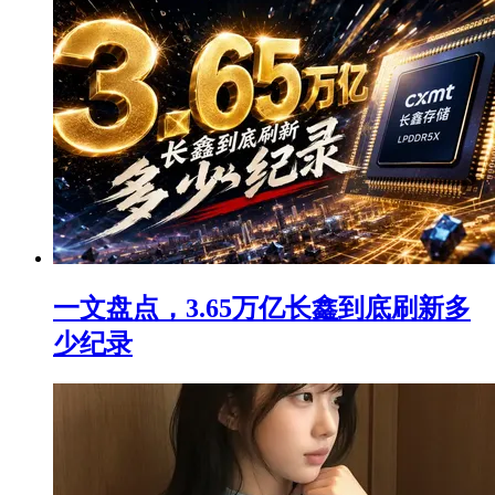
一文盘点，3.65万亿长鑫到底刷新多
少纪录