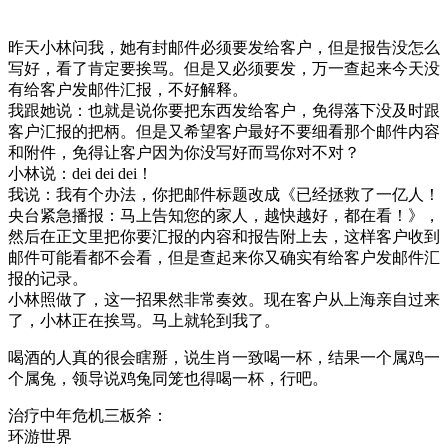
昨天小林问我，她有封邮件必须要发给客户，但是报告没怎么
写好，看了肯定要挨骂。但是又必须要发，万一查起来今天没
有给客户发邮件汇报，不好解释。
我跟她说：也就是说你要把东西发给客户，免得落下没及时跟
客户汇报的把柄。但是又希望客户最好不要细看那个邮件内容
和附件，免得让客户因为你没写好而骂你对不对？
小林说：dei dei dei！
我说：我有个办法，你把邮件标题改成《已经拯救了一亿人！
央台紧急播报：马上告知您的家人，越快越好，都在看！》，
然后在正文里把你要汇报的内容和报告附上去，这样客户收到
邮件可能看都不会看，但是查起来你又确实有给客户发邮件汇
报的记录。
小林照做了，这一招果然非常奏效。现在客户从上海亲自过来
了，小林正在挨骂。马上就轮到我了。
喝酒的人真的很会瞎掰，说生肖一致喝一杯，结果一个属鸡一
个属兔，领导说鸡兔同笼也得喝一杯，行吧。 ​​​​
治疗中年危机三板斧：
环游世界