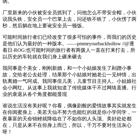
病。
厂里新来的小伙被安全员抓到了，问他怎么不带安全帽，小伙
说我头铁，安全员一个巴掌上去，问还铁不铁了，小伙愣了两
秒，然后躺在地上要讹安全员一顿饭。
可能时间旅行者们已经改变了很多可怕的事件，而我们的历史
是他们认为最好的一种版本。——pmmeyourbackhollow ​//@逐
着日-ROG:也可能时间的旅行者有两拨人一直在打来打去，所
以历史的车轮就在我们身上碾来碾去
我同事是个美女，刚刚新婚，和一个小姑娘发生了剐蹭小事
故，交给老公去处理，结果那个小姑娘对她老公一见钟情，出
轨离婚一气呵成。我同事倍儿美，儿童节目主持人。小姑娘社
会小网红。从这事上我就知道了传统媒体干不过网络直播。行
业的衰退从各个角度都能显现
谁说生活没有美好呢？你看，偶像剧般的爱情故事其实就发生
在你闺蜜身上，美若天仙不努力也能红的就是你小学同学，一
夜暴富的天命锦鲤就降临在了不如你的人头顶。美好处处都
在，只是从来不在你身上而已，所以，千万不要对生活灰心
呀！ ​​​​