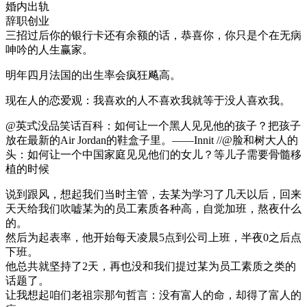
婚内出轨
辞职创业
三招过后你的银行卡还有余额的话，恭喜你，你只是个在无病
呻吟的人生赢家。
明年四月法国的出生率会疯狂飚高。
现在人的恋爱观：我喜欢的人不喜欢我就等于没人喜欢我。
@英式没品笑话百科：如何让一个黑人见见他的孩子？把孩子
放在最新的Air Jordan的鞋盒子里。——Innit ​​​​//@脸和树大人的
头：如何让一个中国家庭见见他们的女儿？等儿子需要骨髓移
植的时候
说到跟风，想起我们当时主管，去某为学习了几天以后，回来
天天给我们吹嘘某为的员工素质各种高，自觉加班，熬夜什么
的。
然后为起表率，他开始每天凌晨5点到公司上班，半夜0之后点
下班。
他总共就坚持了2天，再也没和我们提过某为员工素质之类的
话题了。
让我想起咱们老祖宗那句哲言：没有富人的命，却得了富人的