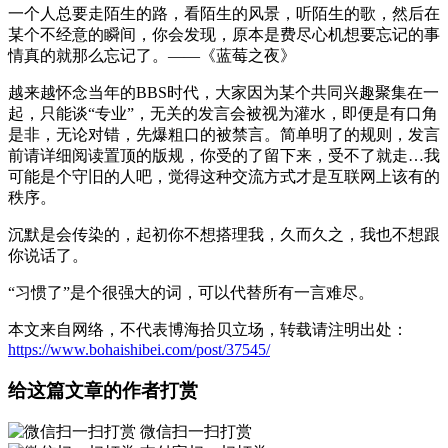
一个人总要走陌生的路，看陌生的风景，听陌生的歌，然后在
某个不经意的瞬间，你会发现，原本是费尽心机想要忘记的事
情真的就那么忘记了。——《蓝莓之夜》
越来越怀念当年的BBS时代，大家因为某个共同兴趣聚集在一
起，只能谈“专业”，无关的发言会被视为灌水，即便是有口角
是非，无论对错，先爆粗口的被禁言。简单明了的规则，发言
前请详细阅读置顶的版规，你受的了留下来，受不了就走…我
可能是个守旧的人吧，觉得这种交流方式才是互联网上该有的
秩序。
沉默是会传染的，起初你不想搭理我，久而久之，我也不想跟
你说话了。
“习惯了”是个很强大的词，可以代替所有一言难尽。
本文来自网络，不代表博海拾贝立场，转载请注明出处：
https://www.bohaishibei.com/post/37545/
给这篇文章的作者打赏
微信扫一扫打赏