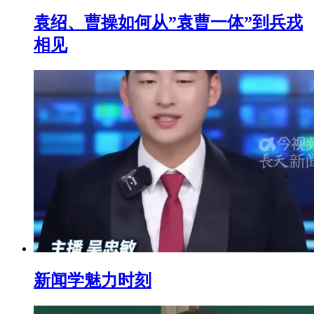
袁绍、曹操如何从”袁曹一体”到兵戎
相见
新闻学魅力时刻