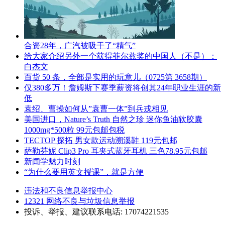
合资28年，广汽被吸干了“精气”
给大家介绍另外一个获得菲尔兹奖的中国人（不是）：
白杰文
百货 50 条，全部是实用的玩意儿（0725第 3658期）
仅380多万！詹姆斯下赛季薪资将创其24年职业生涯的新
低
袁绍、曹操如何从”袁曹一体”到兵戎相见
美国进口，Nature’s Truth 自然之珍 迷你鱼油软胶囊
1000mg*500粒 99元包邮包税
TECTOP 探拓 男女款运动溯溪鞋 119元包邮
萨勒芬妮 Clip3 Pro 耳夹式蓝牙耳机 三色78.95元包邮
新闻学魅力时刻
“为什么要用英文授课”，就是方便
违法和不良信息举报中心
12321 网络不良与垃圾信息举报
投诉、举报、建议联系电话: 17074221535