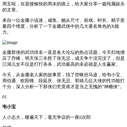
周五啦，在迎接愉快的周末的路上，给大家分享一篇纯属娱乐
的文章。
来自一位金庸小说迷，咸鱼。她从尺寸、前戏、时长、精子质
量四个维度，分析了一下金庸武侠中的几大著名角色的X能
力。
金庸群侠的武功排名一直是各大论坛的热点话题，今天扫地僧
压了乔峰，明天张三丰胜了张无忌，成天争个没完没了，但是
江湖儿女不仅是打打杀杀，武功最高的未必就是人生赢家。
今天，从金庸老人家的故事里，找了些蛛丝马迹，给韦小宝、
周伯通、欧阳锋、段延庆、张无忌、郭靖几位大侠的性功能打
个分，深入分析一下群侠们究竟谁才是当之无愧的“神雕侠”。
01
韦小宝
人小志大，睡遍天下，毫无争议的一夜6次郎