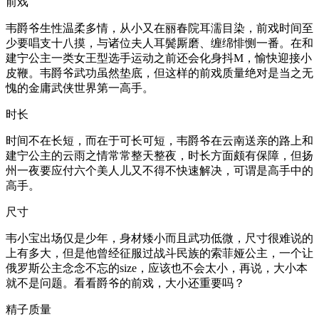
前戏
韦爵爷生性温柔多情，从小又在丽春院耳濡目染，前戏时间至
少要唱支十八摸，与诸位夫人耳鬓厮磨、缠绵悱恻一番。在和
建宁公主一类女王型选手运动之前还会化身抖M，愉快迎接小
皮鞭。韦爵爷武功虽然垫底，但这样的前戏质量绝对是当之无
愧的金庸武侠世界第一高手。
时长
时间不在长短，而在于可长可短，韦爵爷在云南送亲的路上和
建宁公主的云雨之情常常整天整夜，时长方面颇有保障，但扬
州一夜要应付六个美人儿又不得不快速解决，可谓是高手中的
高手。
尺寸
韦小宝出场仅是少年，身材矮小而且武功低微，尺寸很难说的
上有多大，但是他曾经征服过战斗民族的索菲娅公主，一个让
俄罗斯公主念念不忘的size，应该也不会太小，再说，大小本
就不是问题。看看爵爷的前戏，大小还重要吗？
精子质量