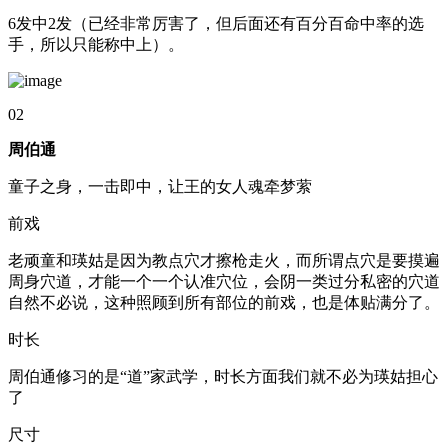
6发中2发（已经非常厉害了，但后面还有百分百命中率的选
手，所以只能称中上）。
02
周伯通
童子之身，一击即中，让王的女人魂牵梦萦
前戏
老顽童和瑛姑是因为教点穴才擦枪走火，而所谓点穴是要摸遍
周身穴道，才能一个一个认准穴位，会阴一类过分私密的穴道
自然不必说，这种照顾到所有部位的前戏，也是体贴满分了。
时长
周伯通修习的是“道”家武学，时长方面我们就不必为瑛姑担心
了
尺寸