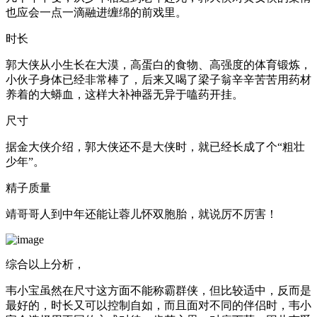
也应会一点一滴融进缠绵的前戏里。
时长
郭大侠从小生长在大漠，高蛋白的食物、高强度的体育锻炼，
小伙子身体已经非常棒了，后来又喝了梁子翁辛辛苦苦用药材
养着的大蟒血，这样大补神器无异于嗑药开挂。
尺寸
据金大侠介绍，郭大侠还不是大侠时，就已经长成了个“粗壮
少年”。
精子质量
靖哥哥人到中年还能让蓉儿怀双胞胎，就说厉不厉害！
综合以上分析，
韦小宝虽然在尺寸这方面不能称霸群侠，但比较适中，反而是
最好的，时长又可以控制自如，而且面对不同的伴侣时，韦小