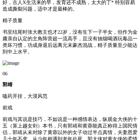
好，古人X生活来的早，发育还不成熟，太大的丁* 特别容易
造成撕裂问题，适中才是最棒的。
精子质量
书至结尾时张大教主也才22岁，没有生下一子半女，但作为金
庸亲自认定的主角阵营超一流高手，且没有抽烟喝酒玩毒品一
类坏习惯，功成身退后远离元末豪杰混战，精子质量至少能达
到中上水平。
06
郭靖
嗑药开挂，大漠风范
前戏
前戏与其说是技巧，不如说是一种感情表达，纵观金大侠的十
五（算上越女剑）本书，只有郭靖和黄蓉能真正称得上国民情
侣，郭靖从未对除了黄蓉以外的女子动过半点真情，夫妻恩爱
几十年不变，从少年相遇到老年赴死，郭大侠对黄女侠的柔情