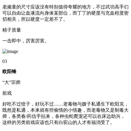
老顽童的尺寸应该没有特别值得夸耀的地方，不过武功高手们
可以自由让血液流向身体某部位，而丁丁的硬度与充血程度密
切相关，所以硬度一定差不了。
精子质量
一击即中，厉害厉害。
03
欧阳锋
“大”宗师
前戏
好吃不过饺子，好玩不过……老毒物与嫂子私通生下欧阳克，
既然是私通，本来就有些偷情的小情趣，而老毒物又是制毒大
师，各类春/药信手拈来，各种虫蛇爬宠还可以在床边助兴，
这样的另类前戏应该也只有白驼山的人才有福消受了。