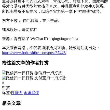
宝会选择用不同的方式对待，肯花心思，对症下药。因此韦爵
爷才会受各种类型的女孩子喜欢，并且愿意和他发生X关系。
所以韦爵爷不负艳名，以综合实力第一拿下“神雕侠”称号。
东方不败： 你们聊着，在下告辞。
纯属娱乐，请勿抬杠
来源：青杏熟了 WeChat ID：qingxingwenhua
本文来自网络，不代表博海拾贝立场，转载请注明出处：
https://www.bohaishibei.com/post/37443/
给这篇文章的作者打赏
微信扫一扫打赏
支付宝扫一扫打赏
×
打赏
标签:
性能力
金庸武侠
相关文章