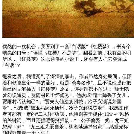
偶然的一次机会，我看到了一套“白话版”《红楼梦》，书有个
响亮的口号：“读懂《红楼》不是梦”。翻看之前，我有点不明
所以，《红楼梦》这么通俗的小说里，还会有人把它翻译成
“白话”？
翻看之后，我遭受到了深深的暴击。作者虽然身处民间，但怀
着和乾隆皇帝一样的爱好，就是“荼毒名作”。且不说他强行把
自己的见解插入《红楼梦》原文，连标题都不放过：“甄士隐
梦幻识通灵，贾雨村风尘怀闺秀”，他改成“甄士隐丢了女儿，
贾雨村巧认知己”；“贾夫人仙逝扬州城，冷子兴演说荣国
府”，他改成“黛玉妈病死扬州，冷子兴解说贾府”。我感觉作
者可能有一定的“二人转”功底，他特别善于抓住“10w＋”风格
的关键词，而且还捏吧得挺押韵：“二公子偷娶二奶，尤三姐
想嫁二郎”，“尤三姐为爱自杀，柳湘莲选择出家”，感觉光标
题我就能看一个下午！