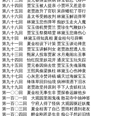
第八十三回 贾元春身染疾病 薛宝钗忍气吞声
第八十四回 贾宝玉被人提亲 小贾环又惹是非
第八十五回 老贾政升了官职 呆薛蟠犯了罪行
第八十六回 县太爷受贿改判 林黛玉解说弹琴
第八十七回 林黛玉悲伤弹琴 痴妙玉走火入魔
第八十八回 宝玉借机赞贾兰 贾珍生气鞭奴仆
第八十九回 贾宝玉祭奠晴雯 林黛玉悲痛伤心
第九十回 林黛玉得知真相 夏金桂勾引薛蝌
第九十一回 夏金桂设下计策 贾宝玉谈论禅意
第九十二回 贾宝玉讲解列女 老贾政想透人生
第九十三回 甄家人投靠贾家 水月庵闹出丑事
第九十四回 怡红院里妖花开 通灵宝玉玩失踪
第九十五回 贾元春因病去世 贾宝玉失魂落魄
第九十六回 王熙凤偷梁换柱 林黛玉心伤神衰
第九十七回 心灰意冷焚诗稿 瞒天过海嫁宝玉
第九十八回 绛珠草回归仙境 病神瑛洒下泪水
第九十九回 老贾政坚持原则 手下人贪赃枉法
第一〇〇回 夏金桂无事生非 贾探春远嫁他乡
第一百〇一回 大观园里闹鬼魂 散花寺中抽神签
第一百〇二回 宁府人得了怪病 大观园驱赶妖魔
第一百〇三回 夏金桂害了自己 贾雨村遇到老友
第一百〇四回 醉金刚惹是生非 痴公子想起旧情