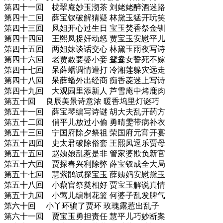
第四十一回 栊翠庵妙玉沏茶 刘姥姥醉酒迷路
第四十二回 薛宝钗破解猜疑 林黛玉猛开玩笑
第四十三回 凤姐开心过生日 宝玉焚香祭金钏
第四十四回 王熙凤捉奸动怒 贾宝玉安慰平儿
第四十五回 两姐妹谈话交心 林黛玉雨夜写诗
第四十六回 老贾赦要娶小妾 鸳鸯女誓死不嫁
第四十七回 呆薛蟠调情遭打 冷湘莲躲灾远走
第四十八回 呆薛蟠外出经商 痴香菱迷上写诗
第四十九回 大观园里添新人 芦雪庵中烤鹿肉
第五十回 良辰美景诗意浓 暖香坞里灯谜巧
第五十一回 薛宝琴编写诗谜 胡大夫乱开药方
第五十二回 俏平儿放过小偷 勇晴雯带病补衣
第五十三回 宁国府除夕祭祖 荣国府元宵开宴
第五十四回 史太君破除俗套 王熙凤逗乐贾母
第五十五回 赵姨娘乱惹是非 管家婆欺负新官
第五十六回 贾探春兴利除弊 薛宝钗成全大局
第五十七回 慧紫鹃试探宝玉 薛姨妈安慰黛玉
第五十八回 小藕官祭奠相好 贾宝玉解说真情
第五十九回 小莺儿编制花篮 何婆子乱发脾气
第六十回 小丫环骗了贾环 玫瑰露惹出乱子
第六十一回 贾宝玉勇担责任 慧平儿巧妙断案