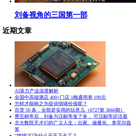
刘备视角的三国第一部
近期文章
AI算力产业深度解析
全国中高端酒店 400+门店 1晚通用券 199元
怎样才能称之为提供情绪价值呢？
百货 50 条，全部是实用的玩意儿（0727第 3660期）
曹丕称帝后，刘备为汉献帝发了丧， 可汉献帝还活着
北大数院天才们的广义人生：出家、做量化、拿菲尔兹
奖
“坤坤”们为什么干不下去了？