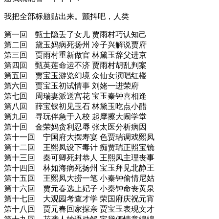
我把全部标题贴出来。颤抖吧，人类
第一回 甄士隐丢了女儿 贾雨村巧认知己
第二回 黛玉妈病死扬州 冷子兴解说贾府
第三回 贾雨村重新做官 林黛玉辞父进京
第四回 甄英莲命运不济 贾雨村胡乱判案
第五回 贾宝玉游览幻境 众仙女演唱红楼
第六回 贾宝玉初试情事 刘姥一进荣府
第七回 周瑞妻派送宫花 宝玉秦钟喜相逢
第八回 薛宝钗初见玉石 林黛玉吃点小醋
第九回 寻玩伴急于入校 起摩擦大闹学堂
第十回 金荣妈贪利忍辱 张太医分析病因
第十一回 宁国府大摆寿宴 色贾瑞调戏熙凤
第十二回 王熙凤设下毒计 痴贾瑞正照宝镜
第十三回 秦可卿死封恭人 王熙凤主理丧事
第十四回 林如海病死扬州 宝玉拜见北静王
第十五回 王熙凤大捞一笔 小秦钟偷情尼姑
第十六回 贾元春选上妃子 小秦钟命丧黄泉
第十七回 大观园考查才学 荣国府庆祝元宵
第十八回 贾元春回家探亲 贾宝玉表现文才