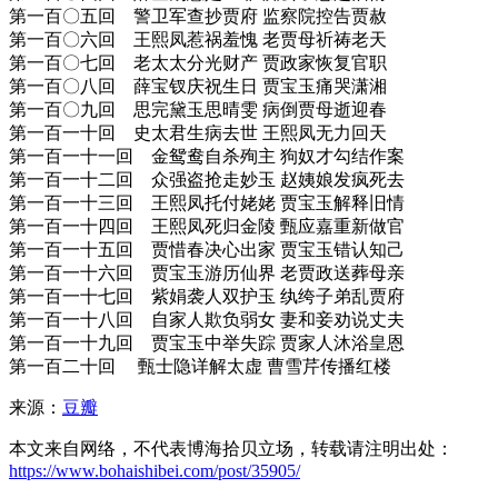
第一百〇五回 警卫军查抄贾府 监察院控告贾赦
第一百〇六回 王熙凤惹祸羞愧 老贾母祈祷老天
第一百〇七回 老太太分光财产 贾政家恢复官职
第一百〇八回 薛宝钗庆祝生日 贾宝玉痛哭潇湘
第一百〇九回 思完黛玉思晴雯 病倒贾母逝迎春
第一百一十回 史太君生病去世 王熙凤无力回天
第一百一十一回 金鸳鸯自杀殉主 狗奴才勾结作案
第一百一十二回 众强盗抢走妙玉 赵姨娘发疯死去
第一百一十三回 王熙凤托付姥姥 贾宝玉解释旧情
第一百一十四回 王熙凤死归金陵 甄应嘉重新做官
第一百一十五回 贾惜春决心出家 贾宝玉错认知己
第一百一十六回 贾宝玉游历仙界 老贾政送葬母亲
第一百一十七回 紫娟袭人双护玉 纨绔子弟乱贾府
第一百一十八回 自家人欺负弱女 妻和妾劝说丈夫
第一百一十九回 贾宝玉中举失踪 贾家人沐浴皇恩
第一百二十回 甄士隐详解太虚 曹雪芹传播红楼
来源：
豆瓣
本文来自网络，不代表博海拾贝立场，转载请注明出处：
https://www.bohaishibei.com/post/35905/