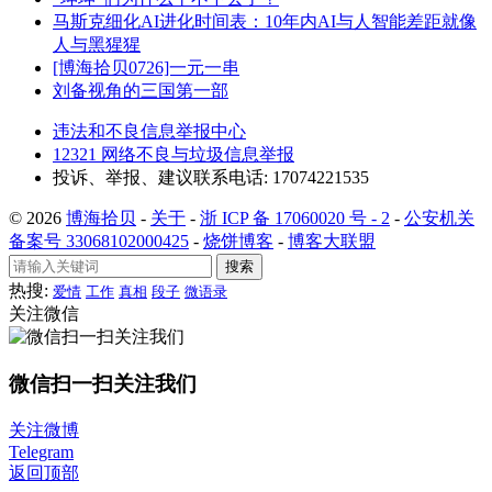
马斯克细化AI进化时间表：10年内AI与人智能差距就像
人与黑猩猩
[博海拾贝0726]一元一串
刘备视角的三国第一部
违法和不良信息举报中心
12321 网络不良与垃圾信息举报
投诉、举报、建议联系电话: 17074221535
© 2026
博海拾贝
-
关于
-
浙 ICP 备 17060020 号 - 2
-
公安机关
备案号 33068102000425
-
烧饼博客
-
博客大联盟
搜索
热搜:
爱情
工作
真相
段子
微语录
关注微信
微信扫一扫关注我们
关注微博
Telegram
返回顶部