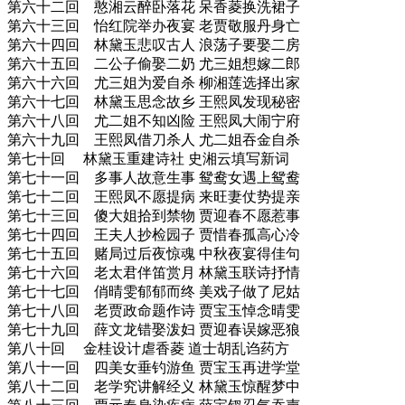
第六十二回 憨湘云醉卧落花 呆香菱换洗裙子
第六十三回 怡红院举办夜宴 老贾敬服丹身亡
第六十四回 林黛玉悲叹古人 浪荡子要娶二房
第六十五回 二公子偷娶二奶 尤三姐想嫁二郎
第六十六回 尤三姐为爱自杀 柳湘莲选择出家
第六十七回 林黛玉思念故乡 王熙凤发现秘密
第六十八回 尤二姐不知凶险 王熙凤大闹宁府
第六十九回 王熙凤借刀杀人 尤二姐吞金自杀
第七十回 林黛玉重建诗社 史湘云填写新词
第七十一回 多事人故意生事 鸳鸯女遇上鸳鸯
第七十二回 王熙凤不愿提病 来旺妻仗势提亲
第七十三回 傻大姐拾到禁物 贾迎春不愿惹事
第七十四回 王夫人抄检园子 贾惜春孤高心冷
第七十五回 赌局过后夜惊魂 中秋夜宴得佳句
第七十六回 老太君伴笛赏月 林黛玉联诗抒情
第七十七回 俏晴雯郁郁而终 美戏子做了尼姑
第七十八回 老贾政命题作诗 贾宝玉悼念晴雯
第七十九回 薛文龙错娶泼妇 贾迎春误嫁恶狼
第八十回 金桂设计虐香菱 道士胡乱诌药方
第八十一回 四美女垂钓游鱼 贾宝玉再进学堂
第八十二回 老学究讲解经义 林黛玉惊醒梦中