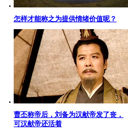
怎样才能称之为提供情绪价值呢？
曹丕称帝后，刘备为汉献帝发了丧，
可汉献帝还活着