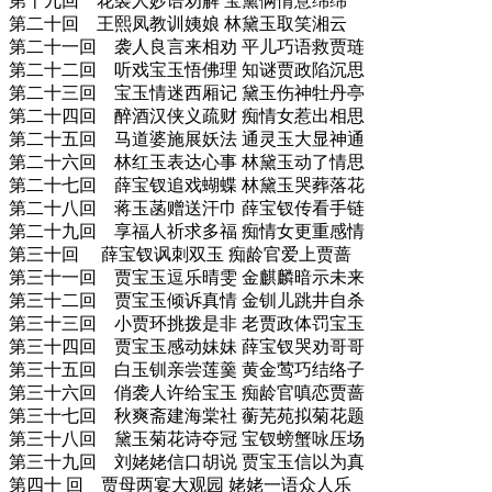
第十九回 花袭人妙语劝解 宝黛俩情意绵绵
第二十回 王熙凤教训姨娘 林黛玉取笑湘云
第二十一回 袭人良言来相劝 平儿巧语救贾琏
第二十二回 听戏宝玉悟佛理 知谜贾政陷沉思
第二十三回 宝玉情迷西厢记 黛玉伤神牡丹亭
第二十四回 醉酒汉侠义疏财 痴情女惹出相思
第二十五回 马道婆施展妖法 通灵玉大显神通
第二十六回 林红玉表达心事 林黛玉动了情思
第二十七回 薛宝钗追戏蝴蝶 林黛玉哭葬落花
第二十八回 蒋玉菡赠送汗巾 薛宝钗传看手链
第二十九回 享福人祈求多福 痴情女更重感情
第三十回 薛宝钗讽刺双玉 痴龄官爱上贾蔷
第三十一回 贾宝玉逗乐晴雯 金麒麟暗示未来
第三十二回 贾宝玉倾诉真情 金钏儿跳井自杀
第三十三回 小贾环挑拨是非 老贾政体罚宝玉
第三十四回 贾宝玉感动妹妹 薛宝钗哭劝哥哥
第三十五回 白玉钏亲尝莲羹 黄金莺巧结络子
第三十六回 俏袭人许给宝玉 痴龄官嗔恋贾蔷
第三十七回 秋爽斋建海棠社 蘅芜苑拟菊花题
第三十八回 黛玉菊花诗夺冠 宝钗螃蟹咏压场
第三十九回 刘姥姥信口胡说 贾宝玉信以为真
第四十 回 贾母两宴大观园 姥姥一语众人乐