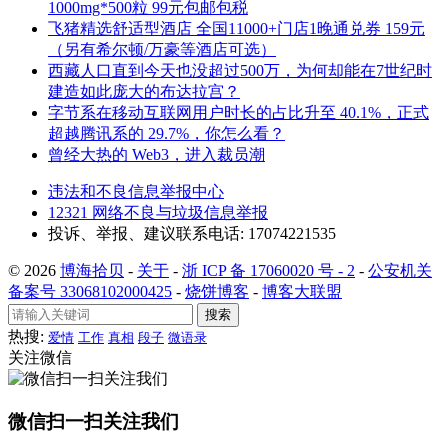
1000mg*500粒 99元包邮包税
飞猪精选舒适型酒店 全国11000+门店1晚通兑券 159元
（另有希尔顿/万豪等酒店可选）
西藏人口直到今天也没超过500万，为何却能在7世纪时
建造如此庞大的布达拉宫？
字节系在移动互联网用户时长的占比升至 40.1%，正式
超越腾讯系的 29.7%，你怎么看？
曾经大热的 Web3，进入裁员潮
违法和不良信息举报中心
12321 网络不良与垃圾信息举报
投诉、举报、建议联系电话: 17074221535
© 2026
博海拾贝
-
关于
-
浙 ICP 备 17060020 号 - 2
-
公安机关
备案号 33068102000425
-
烧饼博客
-
博客大联盟
搜索
热搜:
爱情
工作
真相
段子
微语录
关注微信
微信扫一扫关注我们