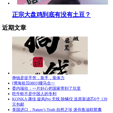
正宗大盘鸡到底有没有土豆？
近期文章
挣钱是提手旁，靠手，靠体力
[博海拾贝0803]腰马合一
委内瑞拉：一片好心把国家带到了坑里
吃牛蛙不是中国人的专利
KONKA 康佳 旋风Pro 无线 除螨仪 送原装滤芯6个 139
元包邮
美国进口，Nature’s Truth 自然之珍 迷你鱼油软胶囊