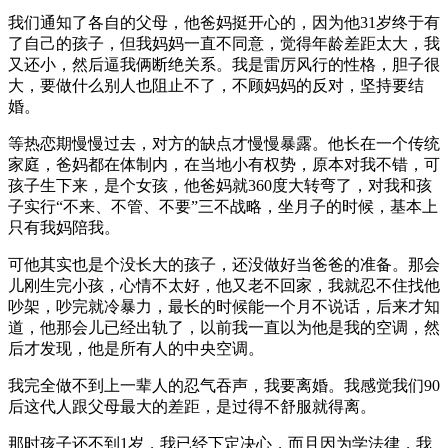
我们通知了各自的父母，他爸妈挺开心的，因为他31岁终于有
了自己的孩子，但我妈妈一直不同意，觉得年龄差距太大，我
又还小，然后逼我俩断绝关系。我是雷厉风行的性格，胆子很
大，要做什么别人也阻止不了，不顾妈妈的反对，坚持要结
婚。
等热恋期慢慢过去，对方的缺点才慢慢暴露。他长在一个传统
家庭，爸妈都在体制内，在当地小有权势，原本对我不错，可
孩子生下来，是个女孩，他爸妈就360度大转弯了，对我和孩
子实行“不来、不管、不要”三不战略，坐月子的时候，基本上
只有我妈陪我。
可他其实也是个没长大的孩子，还没做好当爸爸的准备。那会
儿刚生完小孩，心情不太好，他又老不回家，我就忍不住找他
吵架，吵完就冷暴力，最长的时候能一个月不说话，后来才知
道，他那会儿已经出轨了，以前我一直以为他是我的空调，然
后才发现，他是所有人的中央空调。
我完全做不到上一辈人的忍气吞声，我要离婚。我感觉我们90
后这代人跟父母最大的差距，是过得不舒服就得离。
那时孩子还不到1岁，我已经下定决心，而且因为学法律，我