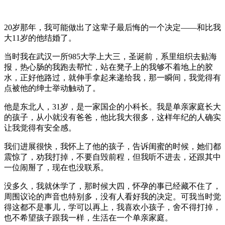
20岁那年，我可能做出了这辈子最后悔的一个决定——和比我
大11岁的他结婚了。
当时我在武汉一所985大学上大三，圣诞前，系里组织去贴海
报，热心肠的我跑去帮忙，站在凳子上的我够不着地上的胶
水，正好他路过，就伸手拿起来递给我，那一瞬间，我觉得有
点被他的绅士举动触动了。
他是东北人，31岁，是一家国企的小科长。我是单亲家庭长大
的孩子，从小就没有爸爸，他比我大很多，这样年纪的人确实
让我觉得有安全感。
我们进展很快，我怀上了他的孩子，告诉闺蜜的时候，她们都
震惊了，劝我打掉，不要自毁前程，但我听不进去，还跟其中
一位闹掰了，现在也没联系。
没多久，我就休学了，那时候大四，怀孕的事已经藏不住了，
周围议论的声音也特别多，没有人看好我的决定。可我当时觉
得这都不是事儿，学可以再上，我喜欢小孩子，舍不得打掉，
也不希望孩子跟我一样，生活在一个单亲家庭。