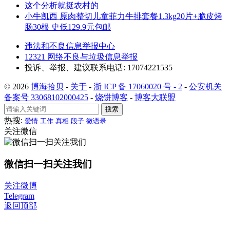
这个分析就挺农村的
小牛凯西 原肉整切儿童菲力牛排套餐1.3kg20片+脆皮烤
肠30根 史低129.9元包邮
违法和不良信息举报中心
12321 网络不良与垃圾信息举报
投诉、举报、建议联系电话: 17074221535
© 2026
博海拾贝
-
关于
-
浙 ICP 备 17060020 号 - 2
-
公安机关
备案号 33068102000425
-
烧饼博客
-
博客大联盟
搜索
热搜:
爱情
工作
真相
段子
微语录
关注微信
微信扫一扫关注我们
关注微博
Telegram
返回顶部