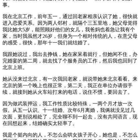
事。
我在北京工作，前年五一，通过回老家相亲认识了她，很快就
进入恋爱关系。因为两人邻村，就隔个三五里地，她父母觉得
我比她大5岁，能照顾好他们的女儿，我爸妈也着急让我有个
家，当时我虽然才26岁，但身为一个相对传统的人，在意父母
的感受，很快，那年十一我们就结婚了。
我跟她说过，我出去挣钱，她在家呆着就行，但她闲不住，办
完婚宴的第二周，就去找了个服务员的工作，然后我也回到了
北京上班。
她从没来过北京，有一次我回老家，就说带她来北京看看。来
北京的第一个晚上也很正常，第二天，我正在单位办请假手
续，就接到她从火车站打来的电话，说住不惯，要回去了。
因为做武装押运，我工作性质比较特殊，一两个月才放一次
假。从五一认识、十一结婚、次年6月离婚，我俩就没见过几
次面，更别说相处了，完全聊不到一起去，没有共同语言，现
在回想起来，结婚确实太轻率了。
我是个挺内向的人，不怎么会哄女孩子开心，她也是，不怎么