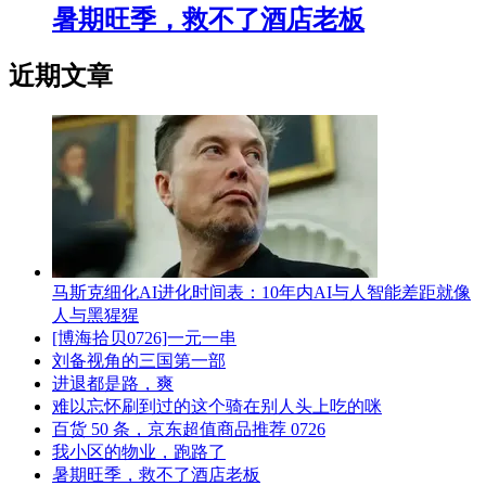
暑期旺季，救不了酒店老板
近期文章
马斯克细化AI进化时间表：10年内AI与人智能差距就像
人与黑猩猩
[博海拾贝0726]一元一串
刘备视角的三国第一部
进退都是路，爽
难以忘怀刷到过的这个骑在别人头上吃的咪
百货 50 条，京东超值商品推荐 0726
我小区的物业，跑路了
暑期旺季，救不了酒店老板