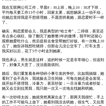
我在互联网公司工作，早晨8：30上班，晚上10：30才下班，
平均每天要工作13个小时，回家太累，就想躺床上一动不动，
但她总觉得我是不想搭理她，不愿意哄着她，跟恋爱时不一样
了。
确实，刚恋爱那会儿，我是典型的“哈士奇”，二得很，甚至还
有点丧心病狂。除了翻完了她整整3年的微博，我平时还留心
观察她爱吃什么，然后提前去食堂帮她打好饭。有一次晚上10
点了，她告诉我想吃猪蹄，但那会儿没公交车了，打车太贵，
我买好以后，花了5个小时走到她家。
我也承认，男生就是这样，追的时候一定是非常细心，但追到
了，好像又大意了，没法面面俱到。
婚后，我们重复着各种琐碎小事引发的争吵。比如我抽烟，她
看到了会不高兴，我就躲去卫生间抽，可每次她还是会发现，
就开始不搭理我，冷暴力，甚至吵架；一旦冷暴力或者吵架，
她又会立刻拉黑我，我只能一次又一次地去找她和哄她。
有一次吵得太凶，她就突然离家出走了，那两天我很忙，手上
的工作不可能马上放下，她看到我没去哄她，很生气，又拉黑