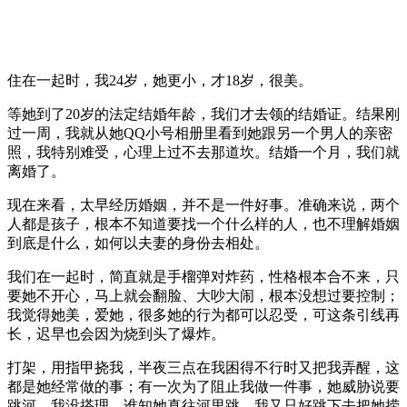
住在一起时，我24岁，她更小，才18岁，很美。
等她到了20岁的法定结婚年龄，我们才去领的结婚证。结果刚
过一周，我就从她QQ小号相册里看到她跟另一个男人的亲密
照，我特别难受，心理上过不去那道坎。结婚一个月，我们就
离婚了。
现在来看，太早经历婚姻，并不是一件好事。准确来说，两个
人都是孩子，根本不知道要找一个什么样的人，也不理解婚姻
到底是什么，如何以夫妻的身份去相处。
我们在一起时，简直就是手榴弹对炸药，性格根本合不来，只
要她不开心，马上就会翻脸、大吵大闹，根本没想过要控制；
我觉得她美，爱她，很多她的行为都可以忍受，可这条引线再
长，迟早也会因为烧到头了爆炸。
打架，用指甲挠我，半夜三点在我困得不行时又把我弄醒，这
都是她经常做的事；有一次为了阻止我做一件事，她威胁说要
跳河，我没搭理，谁知她真往河里跳，我又只好跳下去把她捞