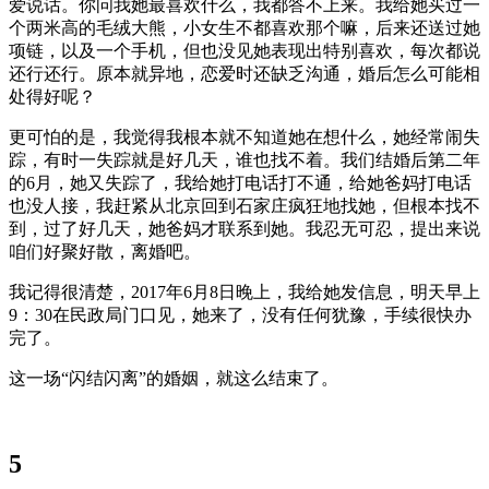
爱说话。你问我她最喜欢什么，我都答不上来。我给她买过一
个两米高的毛绒大熊，小女生不都喜欢那个嘛，后来还送过她
项链，以及一个手机，但也没见她表现出特别喜欢，每次都说
还行还行。原本就异地，恋爱时还缺乏沟通，婚后怎么可能相
处得好呢？
更可怕的是，我觉得我根本就不知道她在想什么，她经常闹失
踪，有时一失踪就是好几天，谁也找不着。我们结婚后第二年
的6月，她又失踪了，我给她打电话打不通，给她爸妈打电话
也没人接，我赶紧从北京回到石家庄疯狂地找她，但根本找不
到，过了好几天，她爸妈才联系到她。我忍无可忍，提出来说
咱们好聚好散，离婚吧。
我记得很清楚，2017年6月8日晚上，我给她发信息，明天早上
9：30在民政局门口见，她来了，没有任何犹豫，手续很快办
完了。
这一场“闪结闪离”的婚姻，就这么结束了。
5