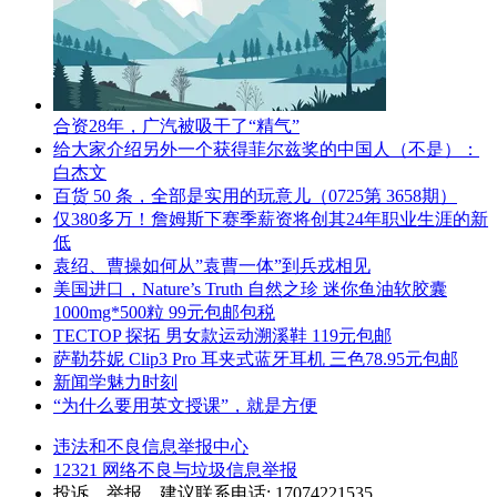
合资28年，广汽被吸干了“精气”
给大家介绍另外一个获得菲尔兹奖的中国人（不是）：
白杰文
百货 50 条，全部是实用的玩意儿（0725第 3658期）
仅380多万！詹姆斯下赛季薪资将创其24年职业生涯的新
低
袁绍、曹操如何从”袁曹一体”到兵戎相见
美国进口，Nature’s Truth 自然之珍 迷你鱼油软胶囊
1000mg*500粒 99元包邮包税
TECTOP 探拓 男女款运动溯溪鞋 119元包邮
萨勒芬妮 Clip3 Pro 耳夹式蓝牙耳机 三色78.95元包邮
新闻学魅力时刻
“为什么要用英文授课”，就是方便
违法和不良信息举报中心
12321 网络不良与垃圾信息举报
投诉、举报、建议联系电话: 17074221535