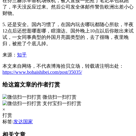
在芬兰赫尔辛基机场候机，被人直接一把抢了笔记本包就跑
了，半天没反应过来。然后公司发全体邮件警告欧洲出差小心
财物。
5. 还是安全。国内习惯了，在国内玩去哪玩都随心所欲，半夜
12点后还想逛哪逛哪，瞎溜达。国外晚上10点以后你敢出来试
试，一女同事典型的外国月亮圆类型的，去了很嗨，夜里晚
归，被抢了个底儿掉。
来源：
知乎
本文来自网络，不代表博海拾贝立场，转载请注明出处：
https://www.bohaishibei.com/post/35035/
给这篇文章的作者打赏
微信扫一扫打赏
支付宝扫一扫打赏
×
打赏
标签:
发达国家
相关文章