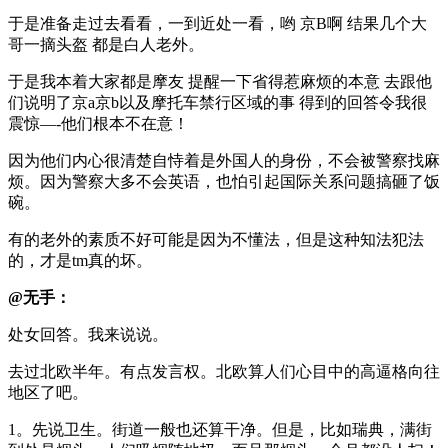
于是准备走过去看看，一到近处一看，哟 京B啊 结果几个大
哥一摘头盔 都是白人老外。
于是我本着大家都是摩友 提醒一下省得惹麻烦的本意 去跟他
们说明了京a京b以及摩托车禁行区域的事 得到的回答令我很
震惊—-他们根本不在意！
因为他们内心很清楚自恃着是外国人的身份，不会被警察找麻
烦。因为警察大多不会英语，也怕引起国际关系问题搞砸了饭
碗。
有的老外的素质不好可能是因为不懂法，但是这种知法犯法
的，才是tm真的坏。
@无手：
处女回答。我来说说。
去过北欧半年。有点发言权。北欧算人们心目中的高逼格向往
地区了吧。
1。先说卫生。街道一般也还算干净。但是，比如瑞典，满街