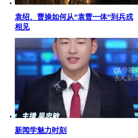
袁绍、曹操如何从”袁曹一体”到兵戎
相见
新闻学魅力时刻