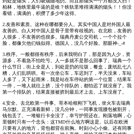
到处是烟头，人们吸烟随地扔。而且那烟头一个月都没人扫！
柏林，地铁里最牛逼的是啥？铁轨里堆得满满的烟头！！你没
看错，满满的，积攒了多少年这得。
2.友善和素质。这种在哪都要分人。其实中国人是对外国人最
友善的。白人对中国人是骨子里带有歧视的。在北欧，友善的
人很多，不友善的也很多。瑞典丹麦公交司机，一个个拉个
脸，都像欠他们钱似得。德国人，没几个好脸。那眼神-_-#
3.秩序。一般都很有秩序，后来我明白了，那是因为人少，资
源多，不着急不怕吃亏。人一多就不是那么回事了。瑞典一个
什么节日，街上全是人，到处是扔的垃圾，餐盒，废纸乱七八
糟，人们乱哄哄。有一次坐公车，车迟到了，半天没来，车站
人多了，又下起雨来，我是站在车停站的第一个位置，结果车
一停，一堆人就往上挤，没个排队的，都怕迟了就没座了。我
第一个排队的，结果直接被挤到最后才上去。上车没座了。
4.安全。去北欧第一件事。哥本哈根刚下飞机，坐火车去瑞典
马尔默。正充满着新鲜，没几分钟，一同事发现腰包被割开，
钱包丢了。一堆银行卡全没了，幸亏护照还在。刚落地啊，心
里顿时只有一个念头：这TMD什么地方啊这是。以后在欧洲
只要有人的地方，背包都背在前胸。时刻小心小偷。还有同事