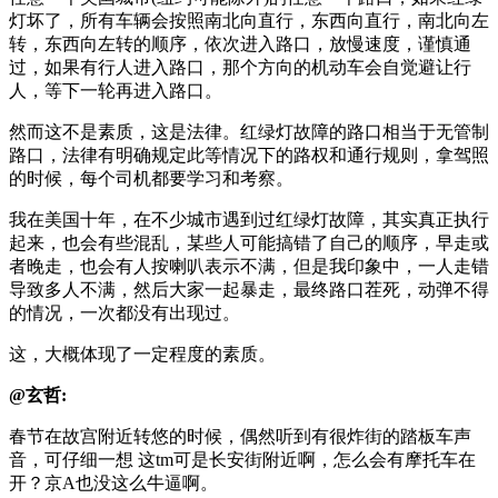
灯坏了，所有车辆会按照南北向直行，东西向直行，南北向左
转，东西向左转的顺序，依次进入路口，放慢速度，谨慎通
过，如果有行人进入路口，那个方向的机动车会自觉避让行
人，等下一轮再进入路口。
然而这不是素质，这是法律。红绿灯故障的路口相当于无管制
路口，法律有明确规定此等情况下的路权和通行规则，拿驾照
的时候，每个司机都要学习和考察。
我在美国十年，在不少城市遇到过红绿灯故障，其实真正执行
起来，也会有些混乱，某些人可能搞错了自己的顺序，早走或
者晚走，也会有人按喇叭表示不满，但是我印象中，一人走错
导致多人不满，然后大家一起暴走，最终路口茬死，动弹不得
的情况，一次都没有出现过。
这，大概体现了一定程度的素质。
@玄哲:
春节在故宫附近转悠的时候，偶然听到有很炸街的踏板车声
音，可仔细一想 这tm可是长安街附近啊，怎么会有摩托车在
开？京A也没这么牛逼啊。