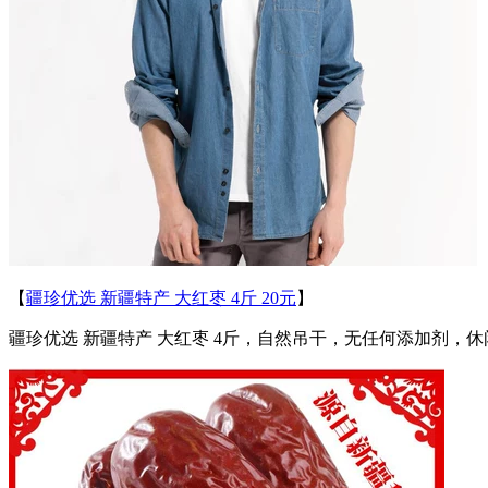
【
疆珍优选 新疆特产 大红枣 4斤 20元
】
疆珍优选 新疆特产 大红枣 4斤，自然吊干，无任何添加剂，休