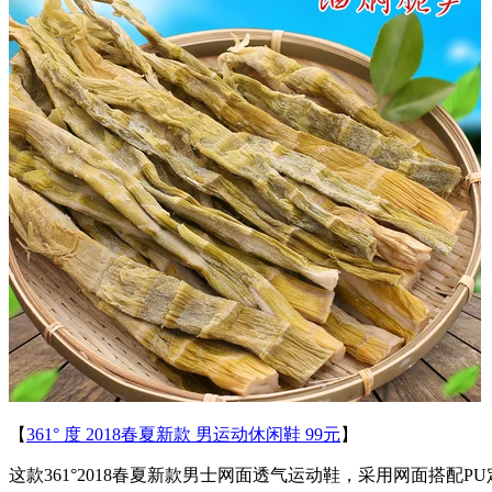
【
361° 度 2018春夏新款 男运动休闲鞋 99元
】
这款361°2018春夏新款男士网面透气运动鞋，采用网面搭配