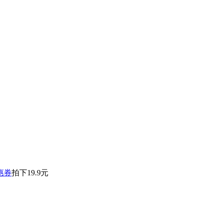
惠券
拍下19.9元