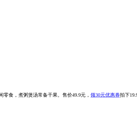
闲零食，煮粥煲汤常备干果。售价49.9元，
领30元优惠券
拍下19.