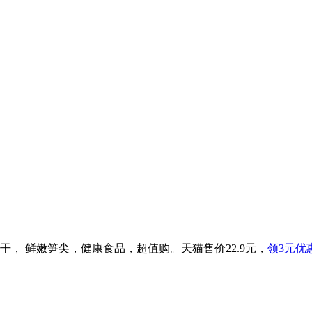
笋干， 鲜嫩笋尖，健康食品，超值购。天猫售价22.9元，
领3元优