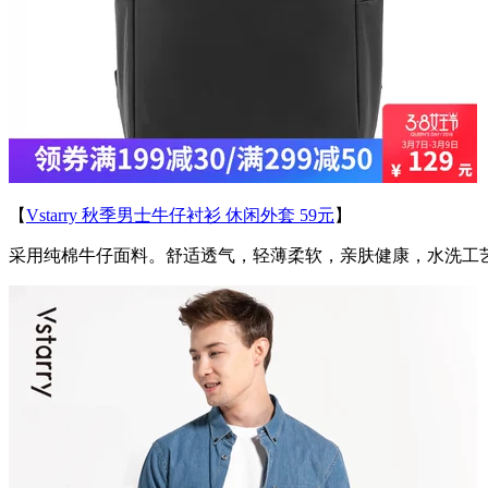
【
Vstarry 秋季男士牛仔衬衫 休闲外套 59元
】
采用纯棉牛仔面料。舒适透气，轻薄柔软，亲肤健康，水洗工艺