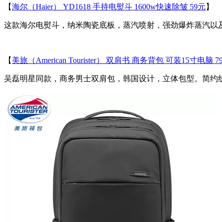
【
海尔（Haier） YD1618 手持电熨斗 1600w快速除皱 59元
】
这款海尔电熨斗，纳米陶瓷底板，蒸汽喷射，强劲爆炸蒸汽以
【
美旅（American Tourister） 双肩书 商务背包 可装15寸电脑 7
吴磊明星同款，商务男士双肩包，韩国设计，立体包型。简约线