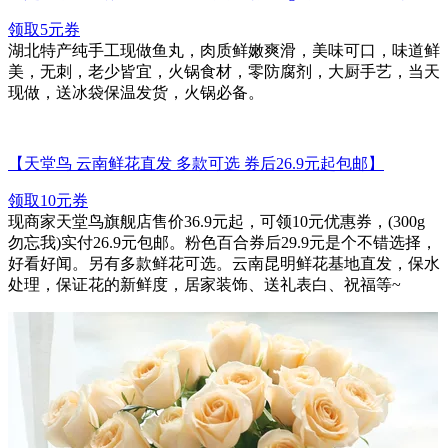
领取5元券
湖北特产纯手工现做鱼丸，肉质鲜嫩爽滑，美味可口，味道鲜
美，无刺，老少皆宜，火锅食材，零防腐剂，大厨手艺，当天
现做，送冰袋保温发货，火锅必备。
【天堂鸟 云南鲜花直发 多款可选 券后26.9元起包邮】
领取10元券
现商家天堂鸟旗舰店售价36.9元起，可领10元优惠券，(300g
勿忘我)实付26.9元包邮。粉色百合券后29.9元是个不错选择，
好看好闻。另有多款鲜花可选。云南昆明鲜花基地直发，保水
处理，保证花的新鲜度，居家装饰、送礼表白、祝福等~