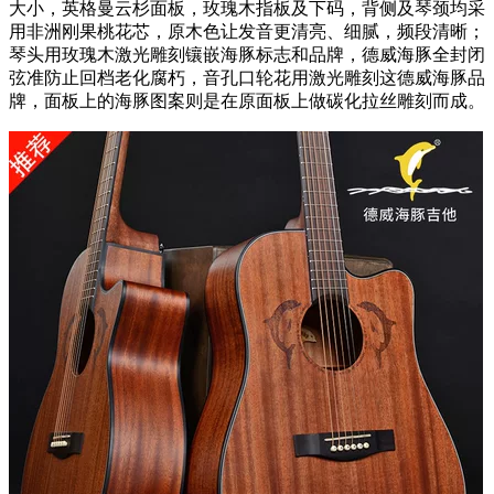
大小，英格曼云杉面板，玫瑰木指板及下码，背侧及琴颈均采
用非洲刚果桃花芯，原木色让发音更清亮、细腻，频段清晰；
琴头用玫瑰木激光雕刻镶嵌海豚标志和品牌，德威海豚全封闭
弦准防止回档老化腐朽，音孔口轮花用激光雕刻这德威海豚品
牌，面板上的海豚图案则是在原面板上做碳化拉丝雕刻而成。