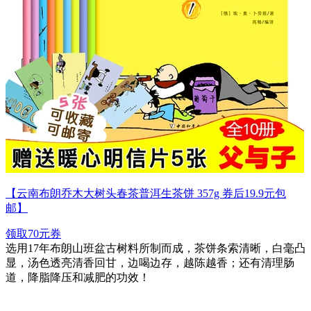
【云南布朗乔木大树头春茶普洱生茶饼 357g 券后19.9元包
邮】
领取70元券
选用17年布朗山班盆古树料所制而成，茶饼条索清晰，白毫凸
显，汤色透亮清香回甘，边喝边存，越陈越香；还有清理肠
道，降脂降压和减肥的功效！