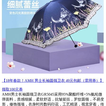
【18年春款！AMH 男士长袖圆领卫衣 49元包邮（需用券）】
领取100元券
AMH男士长袖圆领卫衣GR5045采用95%聚酯纤维+5%氨纶微
弹面料，质感细腻，柔软舒适，抗皱挺括，罗纹圆领，不易变
形，修饰颈项，衣身时尚数码印花，工艺精湛，视觉穿着，传