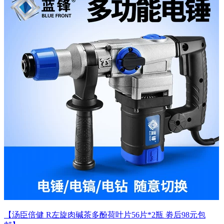
【汤臣倍健 R左旋肉碱茶多酚荷叶片56片*2瓶 劵后98元包