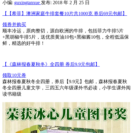
小编:
guxingtanxue
发布: 2018 年 2 月 25 日
【【希菲】澳洲家庭牛排套餐10片共1000克 券后69元包邮】
领券并购买
顺丰冷运，原肉整切，源自欧洲的牛排，包括菲力牛排5片
+黑胡椒牛排5片，送优质黄油10包+黑椒酱10包，全程低温保
鲜，精选的好牛排！
【《森林报春夏秋冬》全四册 券后9.9元包邮】
领取10元券
森林报春夏秋冬全四册，券后【9.9元】包邮，森林报春夏秋
冬全四册儿童文学，三四五六年级课外书必读，小学生课外阅
读书籍级