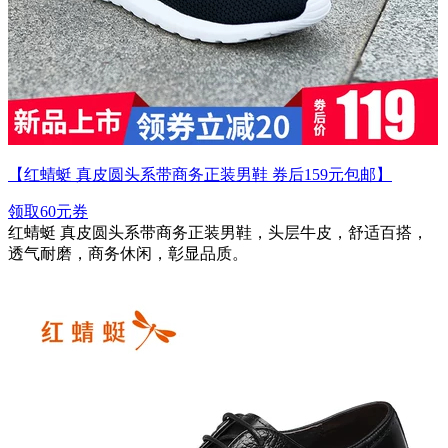
【红蜻蜓 真皮圆头系带商务正装男鞋 券后159元包邮】
领取60元券
红蜻蜓 真皮圆头系带商务正装男鞋，头层牛皮，舒适百搭，
透气耐磨，商务休闲，彰显品质。