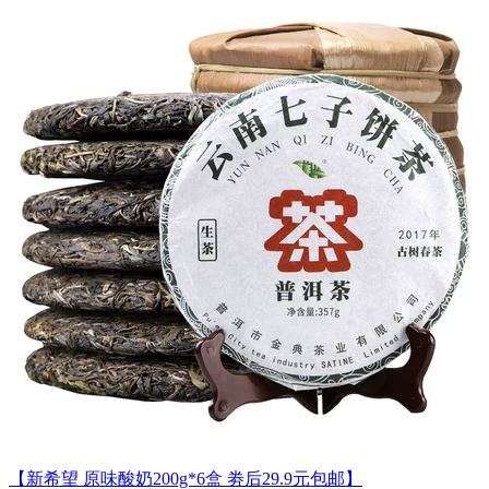
【新希望 原味酸奶200g*6盒 劵后29.9元包邮】