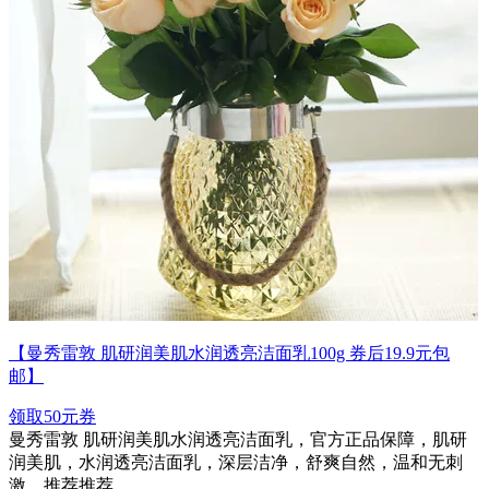
【曼秀雷敦 肌研润美肌水润透亮洁面乳100g 券后19.9元包
邮】
领取50元券
曼秀雷敦 肌研润美肌水润透亮洁面乳，官方正品保障，肌研
润美肌，水润透亮洁面乳，深层洁净，舒爽自然，温和无刺
激，推荐推荐。