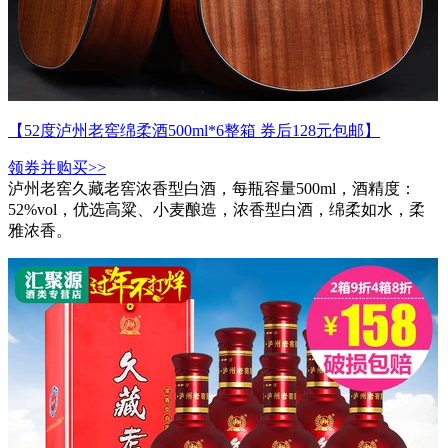
【52度泸州老窖绵柔酒500ml*6整箱 券后128元包邮】
领券并购买>>
泸州老窖久藏老窖浓香型白酒，每瓶容量500ml，酒精度：
52%vol，优选高粱、小麦酿造，浓香型白酒，绵柔如水，柔
雅浓香。