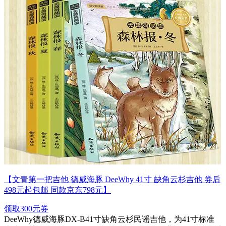
【文青第一把吉他 德威海豚 DeeWhy 41寸 缺角云杉吉他 券后
498元起包邮 同款京东798元】
领取300元券
DeeWhy德威海豚DX-B41寸缺角云杉民谣吉他，为41寸标准