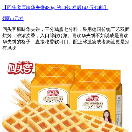
【回头客原味华夫饼480g/ 约20包 券后14.9元包邮】
领取5元券
回头客原味华夫饼，三分鸡蛋七分料，采用德国传统工艺双面
烘烤，浓浓麦香，入口绵软Q弹。喜欢华夫饼不如说成是喜欢
华夫饼的格子，直接吃香软可口。配上冰激凌或者奶油更是别
有风味。