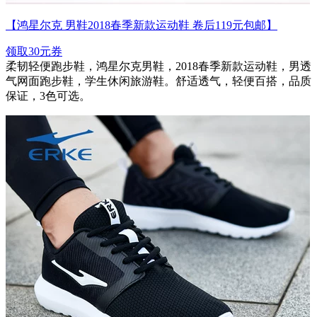
【鸿星尔克 男鞋2018春季新款运动鞋 卷后119元包邮】
领取30元券
柔韧轻便跑步鞋，鸿星尔克男鞋，2018春季新款运动鞋，男透
气网面跑步鞋，学生休闲旅游鞋。舒适透气，轻便百搭，品质
保证，3色可选。