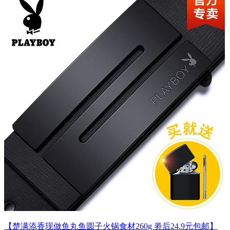
【楚满添香现做鱼丸鱼圆子火锅食材260g 劵后24.9元包邮】