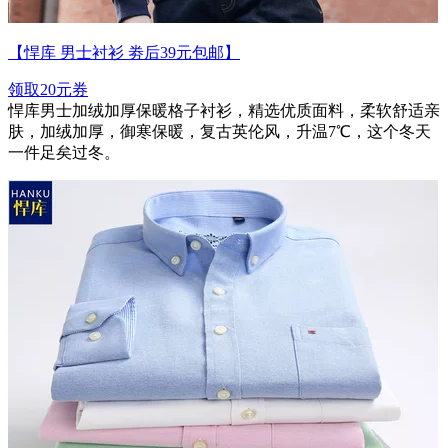
【悍库 男士衬衫 劵后39元包邮】
领取20元券
悍库男士加绒加厚保暖格子衬衫，精选优质面料，柔软舒适亲
肤，加绒加厚，御寒保暖，复古英伦风，升温7℃，这个冬天
一件足矣过冬。