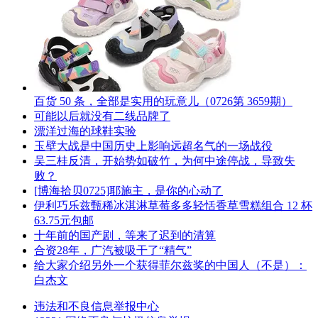
百货 50 条，全部是实用的玩意儿（0726第 3659期）
可能以后就没有二线品牌了
漂洋过海的球鞋实验
玉壁大战是中国历史上影响远超名气的一场战役
吴三桂反清，开始势如破竹，为何中途停战，导致失
败？
[博海拾贝0725]耶施主，是你的心动了
伊利巧乐兹甄稀冰淇淋草莓多多轻恬香草雪糕组合 12 杯
63.75元包邮
十年前的国产剧，等来了迟到的清算
合资28年，广汽被吸干了“精气”
给大家介绍另外一个获得菲尔兹奖的中国人（不是）：
白杰文
违法和不良信息举报中心