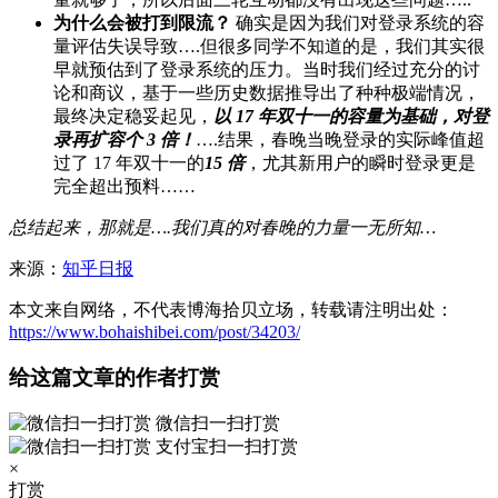
为什么会被打到限流？
确实是因为我们对登录系统的容
量评估失误导致….但很多同学不知道的是，我们其实很
早就预估到了登录系统的压力。当时我们经过充分的讨
论和商议，基于一些历史数据推导出了种种极端情况，
最终决定稳妥起见，
以 17 年双十一的容量为基础，对登
录再扩容个 3 倍！
….结果，春晚当晚登录的实际峰值超
过了 17 年双十一的
15 倍
，尤其新用户的瞬时登录更是
完全超出预料……
总结起来，那就是….我们真的对春晚的力量一无所知…
来源：
知乎日报
本文来自网络，不代表博海拾贝立场，转载请注明出处：
https://www.bohaishibei.com/post/34203/
给这篇文章的作者打赏
微信扫一扫打赏
支付宝扫一扫打赏
×
打赏