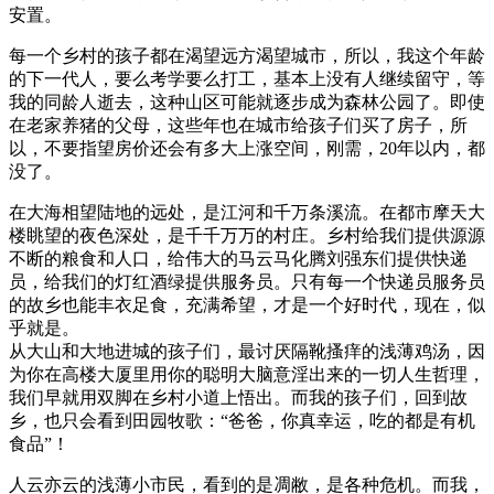
安置。
每一个乡村的孩子都在渴望远方渴望城市，所以，我这个年龄
的下一代人，要么考学要么打工，基本上没有人继续留守，等
我的同龄人逝去，这种山区可能就逐步成为森林公园了。即使
在老家养猪的父母，这些年也在城市给孩子们买了房子，所
以，不要指望房价还会有多大上涨空间，刚需，20年以内，都
没了。
在大海相望陆地的远处，是江河和千万条溪流。在都市摩天大
楼眺望的夜色深处，是千千万万的村庄。乡村给我们提供源源
不断的粮食和人口，给伟大的马云马化腾刘强东们提供快递
员，给我们的灯红酒绿提供服务员。只有每一个快递员服务员
的故乡也能丰衣足食，充满希望，才是一个好时代，现在，似
乎就是。
从大山和大地进城的孩子们，最讨厌隔靴搔痒的浅薄鸡汤，因
为你在高楼大厦里用你的聪明大脑意淫出来的一切人生哲理，
我们早就用双脚在乡村小道上悟出。而我的孩子们，回到故
乡，也只会看到田园牧歌：“爸爸，你真幸运，吃的都是有机
食品”！
人云亦云的浅薄小市民，看到的是凋敝，是各种危机。而我，