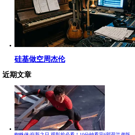
硅基做空周杰伦
近期文章
蜘蛛侠:崭新之日 观影前必看！10分钟看完6部荷兰弟版