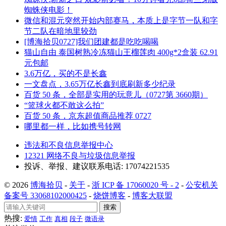
蜘蛛侠电影！
微信和混元突然开始内部赛马，本质上是字节一队和字
节二队在暗地里较劲
[博海拾贝0727]我们团建都是吃吃喝喝
猫山自由 泰国树熟冷冻猫山王榴莲肉 400g*2盒装 62.91
元包邮
3.6万亿，买的不是长鑫
一文盘点，3.65万亿长鑫到底刷新多少纪录
百货 50 条，全部是实用的玩意儿（0727第 3660期）
“篮球火都不敢这么拍”
百货 50 条，京东超值商品推荐 0727
哪里都一样，比如携号转网
违法和不良信息举报中心
12321 网络不良与垃圾信息举报
投诉、举报、建议联系电话: 17074221535
© 2026
博海拾贝
-
关于
-
浙 ICP 备 17060020 号 - 2
-
公安机关
备案号 33068102000425
-
烧饼博客
-
博客大联盟
搜索
热搜:
爱情
工作
真相
段子
微语录