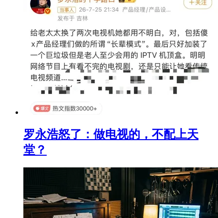
罗永浩怒了：做电视的，不配上天
堂？