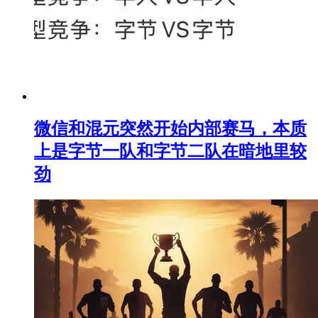
微信和混元突然开始内部赛马，本质
上是字节一队和字节二队在暗地里较
劲