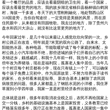
看一个餐厅的品质，应该去看最阴暗的卫生间，看一个国家，
应该去看最贫穷的地方。我的故乡湖北省秭归县杨林镇白鹤洞
村，海拔一千多迷，冬天下的大雪刚刚融化，地处鄂西山区
318国道旁，当你自驾途径，一定觉得是美丽的风景，而在原
住民眼中，从来都没有田园牧歌。我去过的地方，除了贵州六
盘水和四川大凉山，就没有比这里更穷的地方了。
今年回家过年，是几十年以来最让人感觉欣欣向荣的一次。乡
村公路正在改造，明年就是7米宽的双向公路了。自来水、太
阳能热水器、各种电器、节能取暖炉成了每个家庭的标配，乡
村公路上小汽车络绎不绝，那些进城的孩子们开着自己的汽车
衣锦还乡，颇感威武，和我十几年前一样。我当年上的小学前
些年改为养猪场，现在是福利院，孤寡老人集中居住。当年几
十个村庄每个村庄都有小学，现在只有镇上一个了，可以确保
每个孩子免费上完初中。作为屈原故里，不努力培养孩子读书
的家长，在乡邻看来就是耻辱。 新农合基本上解除了农民因
病致贫的问题。很多人家都盖上了钢筋水泥的小洋楼，我住茅
草屋到小学四年级，我家一直是村里经济条件比较好的。
总体就是这样，很多年前取消农业税之后，农民不再给国家上
交一分钱，乡村的基础设施基本上是国家投资，义务教育已经
严格落实很多年，医疗正在努力改善，孤寡老人国家统一集中