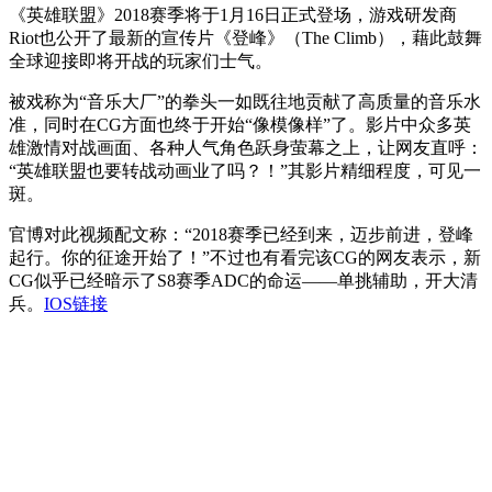
《英雄联盟》2018赛季将于1月16日正式登场，游戏研发商
Riot也公开了最新的宣传片《登峰》（The Climb），藉此鼓舞
全球迎接即将开战的玩家们士气。
被戏称为“音乐大厂”的拳头一如既往地贡献了高质量的音乐水
准，同时在CG方面也终于开始“像模像样”了。影片中众多英
雄激情对战画面、各种人气角色跃身萤幕之上，让网友直呼：
“英雄联盟也要转战动画业了吗？！”其影片精细程度，可见一
斑。
官博对此视频配文称：“2018赛季已经到来，迈步前进，登峰
起行。你的征途开始了！”不过也有看完该CG的网友表示，新
CG似乎已经暗示了S8赛季ADC的命运——单挑辅助，开大清
兵。
IOS链接