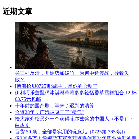
近期文章
吴三桂反清，开始势如破竹，为何中途停战，导致失
败？
[博海拾贝0725]耶施主，是你的心动了
伊利巧乐兹甄稀冰淇淋草莓多多轻恬香草雪糕组合 12 杯
63.75元包邮
十年前的国产剧，等来了迟到的清算
合资28年，广汽被吸干了“精气”
给大家介绍另外一个获得菲尔兹奖的中国人（不是）：
白杰文
百货 50 条，全部是实用的玩意儿（0725第 3658期）
仅380多万！詹姆斯下赛季薪资将创其24年职业生涯的新