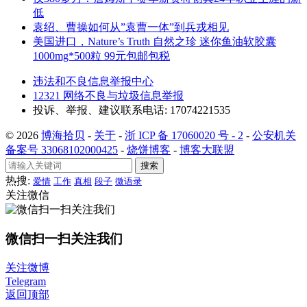
低
袁绍、曹操如何从”袁曹一体”到兵戎相见
美国进口，Nature’s Truth 自然之珍 迷你鱼油软胶囊
1000mg*500粒 99元包邮包税
违法和不良信息举报中心
12321 网络不良与垃圾信息举报
投诉、举报、建议联系电话: 17074221535
© 2026
博海拾贝
-
关于
-
浙 ICP 备 17060020 号 - 2
-
公安机关
备案号 33068102000425
-
烧饼博客
-
博客大联盟
搜索
热搜:
爱情
工作
真相
段子
微语录
关注微信
微信扫一扫关注我们
关注微博
Telegram
返回顶部