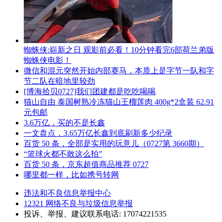
蜘蛛侠:崭新之日 观影前必看！10分钟看完6部荷兰弟版
蜘蛛侠电影！
微信和混元突然开始内部赛马，本质上是字节一队和字
节二队在暗地里较劲
[博海拾贝0727]我们团建都是吃吃喝喝
猫山自由 泰国树熟冷冻猫山王榴莲肉 400g*2盒装 62.91
元包邮
3.6万亿，买的不是长鑫
一文盘点，3.65万亿长鑫到底刷新多少纪录
百货 50 条，全部是实用的玩意儿（0727第 3660期）
“篮球火都不敢这么拍”
百货 50 条，京东超值商品推荐 0727
哪里都一样，比如携号转网
违法和不良信息举报中心
12321 网络不良与垃圾信息举报
投诉、举报、建议联系电话: 17074221535