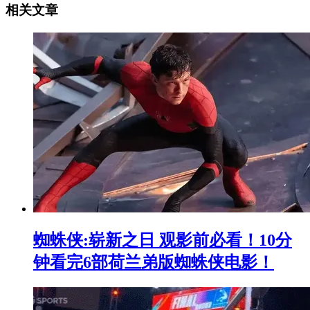
相关文章
蜘蛛侠:崭新之日 观影前必看！10分
钟看完6部荷兰弟版蜘蛛侠电影！