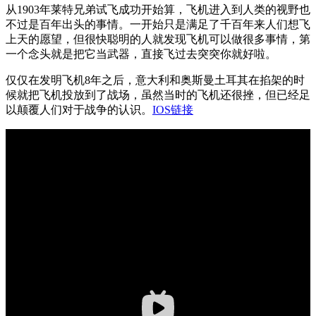
从1903年莱特兄弟试飞成功开始算，飞机进入到人类的视野也
不过是百年出头的事情。一开始只是满足了千百年来人们想飞
上天的愿望，但很快聪明的人就发现飞机可以做很多事情，第
一个念头就是把它当武器，直接飞过去突突你就好啦。
仅仅在发明飞机8年之后，意大利和奥斯曼土耳其在掐架的时
候就把飞机投放到了战场，虽然当时的飞机还很挫，但已经足
以颠覆人们对于战争的认识。
IOS链接