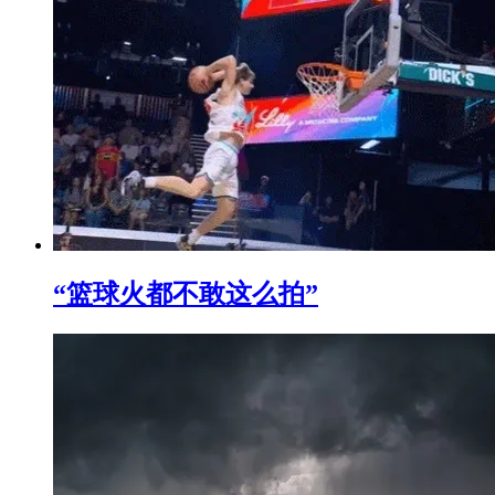
“篮球火都不敢这么拍”