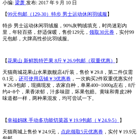
小编:
梁萧
发布: 2017 年 9 月 10 日
【
99元包邮（129-30）特步 男士运动休闲羽绒服
】
特步 男士运动休闲羽绒服，90%灰鸭绒填充，时尚迷彩内
里，年轻百搭，舒适保暖，售价129元，
领取30元券
，实付99
元包邮，大牌高性价比羽绒服。
【
花果山 新鲜凯特芒果 8斤￥26.9包邮（双重优惠）
】
天猫商城花果山水果旗舰店4斤装，售价￥29.8，第二件仅需
0.1元，
还可使用店铺￥3优惠券
，一次购买2件双重优惠实付
￥26.9包邮，现摘现发，农家自种，单果400~1000g左右，8斤
约4~8个，果香浓郁，汁多味甜，坏果包赔。黄味和青皮2种
味道都一样，两种果混发，均可尝试一下。
【
幸福妈咪 手动多功能切菜器￥19.9包邮（￥24.9-5）
】
天猫商城上售价￥24.9元，
点此领取5元优惠券
，实付￥19.9元
包邮