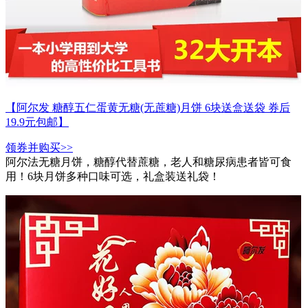
【阿尔发 糖醇五仁蛋黄无糖(无蔗糖)月饼 6块送盒送袋 券后
19.9元包邮】
领券并购买>>
阿尔法无糖月饼，糖醇代替蔗糖，老人和糖尿病患者皆可食
用！6块月饼多种口味可选，礼盒装送礼袋！