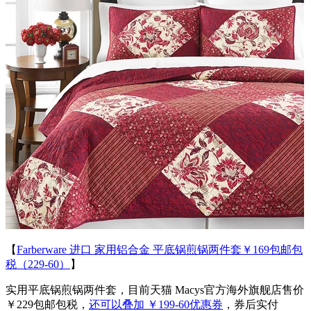
【
Farberware 进口 家用铝合金 平底锅煎锅两件套￥169包邮包
税（229-60）
】
实用平底锅煎锅两件套，目前天猫 Macys官方海外旗舰店售价
￥229包邮包税，
还可以叠加 ￥199-60优惠券
，券后实付