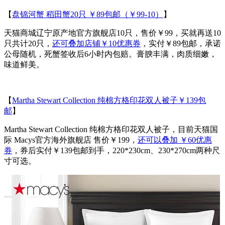
【
盘锦河蟹 稻田蟹20只 ￥89包邮（￥99-10）
】
天猫商城辽宁原产地官方旗舰店10只，售价￥99，买就再送10
只共计20只，
还可叠加店铺￥10优惠券
，实付￥89包邮，承诺
公母随机，死蟹签收后6小时内包赔。膏腴丰满，肉质细嫩，
味道鲜美。
【
Martha Stewart Collection 纯棉方格印花双人被子￥139包
邮
】
Martha Stewart Collection 纯棉方格印花双人被子，目前天猫国
际 Macys官方海外旗舰店 售价￥199，
还可以叠加 ￥60优惠
券
，券后实付￥139包邮到手，220*230cm、230*270cm两种尺
寸可选。