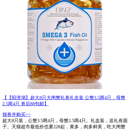
【【阳澄湖】超大8只大闸蟹礼券礼盒装 公蟹3.5两4只，母蟹
2.5两4只 券后88包邮】
领券并购买>>
超大8只装，公蟹3.5两4只，母蟹2.5两4只。礼盒装，送礼有面
子。天猫超市最低价也要228起，黄多，肉多鲜美，吃大闸蟹