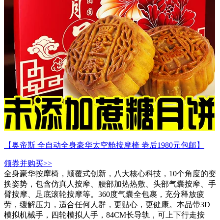
【奥帝斯 全自动全身豪华太空舱按摩椅 劵后1980元包邮】
领券并购买>>
全身豪华按摩椅，颠覆式创新，八大核心科技，10个角度的变
换姿势，包含仿真人按摩、腰部加热热敷、头部气囊按摩、手
臂按摩、足底滚轮按摩等。360度气囊全包裹，充分释放疲
劳，缓解压力，适合任何人群，更贴心，更健康。本品带3D
模拟机械手，四轮模拟人手，84CM长导轨，可上下行走按