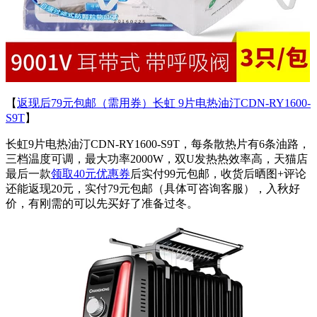
【
返现后79元包邮（需用券）长虹 9片电热油汀CDN-RY1600-
S9T
】
长虹9片电热油汀CDN-RY1600-S9T，每条散热片有6条油路，
三档温度可调，最大功率2000W，双U发热热效率高，天猫店
最后一款
领取40元优惠券
后实付99元包邮，收货后晒图+评论
还能返现20元，实付79元包邮（具体可咨询客服），入秋好
价，有刚需的可以先买好了准备过冬。