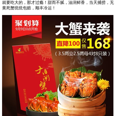
就要吃大的，那才过瘾！甜而不腻，油润鲜香，当天捕捞，无
黄死蟹统统包赔，顺丰冷运！