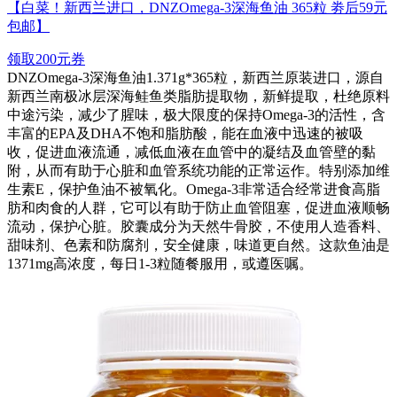
【白菜！新西兰进口，DNZOmega-3深海鱼油 365粒 劵后59元
包邮】
领取200元券
DNZOmega-3深海鱼油1.371g*365粒，新西兰原装进口，源自
新西兰南极冰层深海鲑鱼类脂肪提取物，新鲜提取，杜绝原料
中途污染，减少了腥味，极大限度的保持Omega-3的活性，含
丰富的EPA及DHA不饱和脂肪酸，能在血液中迅速的被吸
收，促进血液流通，减低血液在血管中的凝结及血管壁的黏
附，从而有助于心脏和血管系统功能的正常运作。特别添加维
生素E，保护鱼油不被氧化。Omega-3非常适合经常进食高脂
肪和肉食的人群，它可以有助于防止血管阻塞，促进血液顺畅
流动，保护心脏。胶囊成分为天然牛骨胶，不使用人造香料、
甜味剂、色素和防腐剂，安全健康，味道更自然。这款鱼油是
1371mg高浓度，每日1-3粒随餐服用，或遵医嘱。