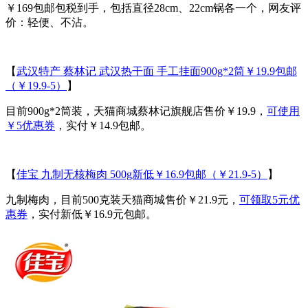
￥169包邮包税到手，包括直径28cm、22cm锅各一个，网友评
价：轻便、不沾。
【
武汉特产 蔡林记 武汉热干面 手工挂面900g*2筒￥19.9包邮
（￥19.9-5）
】
目前900g*2筒装，天猫商城蔡林记旗舰店售价￥19.9，
可使用
￥5优惠券
，实付￥14.9包邮。
【
佳宝 九制无核梅肉 500g新低￥16.9包邮（￥21.9-5）
】
九制梅肉，目前500克装天猫商城售价￥21.9元，
可领取5元优
惠券
，实付新低￥16.9元包邮。