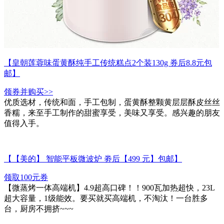
【皇朝莲蓉味蛋黄酥纯手工传统糕点2个装130g 券后8.8元包
邮】
领券并购买>>
优质选材，传统和面，手工包制，蛋黄酥整颗黄层层酥皮丝丝
香糯，来至手工制作的甜蜜享受，美味又享受。感兴趣的朋友
值得入手。
【【美的】 智能平板微波炉 劵后【499 元】包邮】
领取100元券
【微蒸烤一体高端机】4.9超高口碑！！900瓦加热超快，23L
超大容量，1级能效。要买就买高端机，不淘汰！一台胜多
台，厨房不拥挤~~~