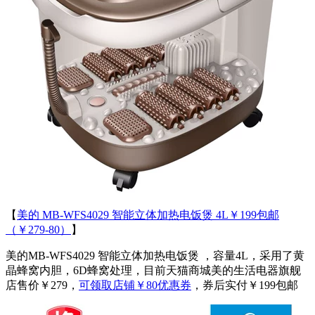
【
美的 MB-WFS4029 智能立体加热电饭煲 4L￥199包邮
（￥279-80）
】
美的MB-WFS4029 智能立体加热电饭煲 ，容量4L，采用了黄
晶蜂窝内胆，6D蜂窝处理，目前天猫商城美的生活电器旗舰
店售价￥279，
可领取店铺￥80优惠券
，券后实付￥199包邮