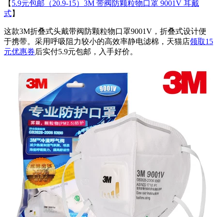
【
5.9元包邮（20.9-15）3M 带阀防颗粒物口罩 9001V 耳戴
式
】
这款3M折叠式头戴带阀防颗粒物口罩9001V，折叠式设计便
于携带。采用呼吸阻力较小的高效率静电滤棉，天猫店
领取15
元优惠券
后实付5.9元包邮，入手好价。