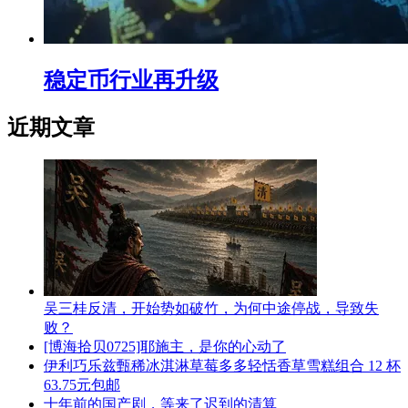
稳定币行业再升级
近期文章
吴三桂反清，开始势如破竹，为何中途停战，导致失
败？
[博海拾贝0725]耶施主，是你的心动了
伊利巧乐兹甄稀冰淇淋草莓多多轻恬香草雪糕组合 12 杯
63.75元包邮
十年前的国产剧，等来了迟到的清算