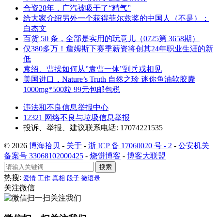
合资28年，广汽被吸干了“精气”
给大家介绍另外一个获得菲尔兹奖的中国人（不是）：
白杰文
百货 50 条，全部是实用的玩意儿（0725第 3658期）
仅380多万！詹姆斯下赛季薪资将创其24年职业生涯的新
低
袁绍、曹操如何从”袁曹一体”到兵戎相见
美国进口，Nature’s Truth 自然之珍 迷你鱼油软胶囊
1000mg*500粒 99元包邮包税
违法和不良信息举报中心
12321 网络不良与垃圾信息举报
投诉、举报、建议联系电话: 17074221535
© 2026
博海拾贝
-
关于
-
浙 ICP 备 17060020 号 - 2
-
公安机关
备案号 33068102000425
-
烧饼博客
-
博客大联盟
搜索
热搜:
爱情
工作
真相
段子
微语录
关注微信