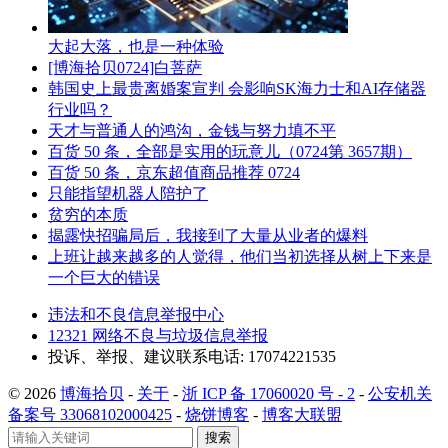
大起大落，也是一种体验
[博海拾贝0724]白菩萨
韩国史上最贵离婚案宣判 会影响SK海力士和AI存储器
行业吗？
天才与普通人的鸿沟，金钱与努力填不平
百货 50 条，全部是实用的玩意儿（0724第 3657期）
百货 50 条，京东超值商品推荐 0724
只能指望机器人陪护了
贫穷的本质
揭露快招骗局后，我接到了大量从业者的爆料
上班让越来越多的人觉得，他们当初选择从树上下来是
一个巨大的错误
违法和不良信息举报中心
12321 网络不良与垃圾信息举报
投诉、举报、建议联系电话: 17074221535
© 2026
博海拾贝
-
关于
-
浙 ICP 备 17060020 号 - 2
-
公安机关
备案号 33068102000425
-
烧饼博客
-
博客大联盟
搜索