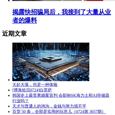
揭露快招骗局后，我接到了大量从业
者的爆料
近期文章
大起大落，也是一种体验
[博海拾贝0724]白菩萨
韩国史上最贵离婚案宣判 会影响SK海力士和AI存储器
行业吗？
天才与普通人的鸿沟，金钱与努力填不平
百货 50 条，全部是实用的玩意儿（0724第 3657期）