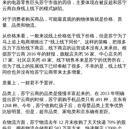
来的电器零售巨头苏宁市值的四倍，主要体现在被反超和苏宁
云商自身线上线下的模式缺陷。
对于消费者购买商品，可能最直观的购物体验就是价格、质
量、品类和物流。
从价格来看，一般来说线上价格低于线下价格，但是苏宁为了
马上追上电商潮推出了“线上线下同价”。这样的策略，把很多
压力下压给线下商店，线下商店的运营成本没有人来承担。根
据苏宁云商 2016 年的财报，旗舰店关闭 56 家、中心店关闭
17 家、社区店关闭 49 家。线下销售本来是苏宁的优势所在，
但为了线上的拓展线下已经奉献了很多。不幸的是，线上线下
同价也并没有给苏宁云商带来太多增量。
质量上，一财君不予置评。
品类上，苏宁云商的品类是慢慢丰富起来的。在 2013 年明确
提出苏宁云商的时候，苏宁易购手机品类只有 491 种，京东有
1268 种。今年，苏宁收购红孩子后，在母婴品类上竞争优势
比较明显。但是，超市品类、家电类和京东确有差距。
在物流方面，苏宁物流去年 12 月末收购了天天快递 70% 的股
份后，拥有物流仓储面积 583 万平方米，快递网店 17000 个，