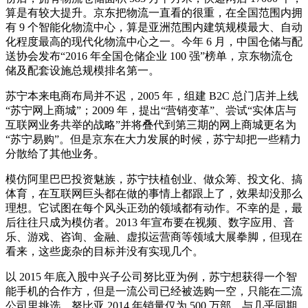
算是有较大提升。京东把物流一直看的很重，在全国范围内拥
有 9 个智能化物流中心，算是亚洲范围内建筑规模最大、自动
化程度最高的现代化物流中心之一。今年 6 月，中国仓储与配
送协会发布“2016 年全国仓储企业 100 强”榜单，京东物流仓
储及配套设施总规模排名第一。
苏宁本来电商布局并不迟，2005 年，组建 B2C 总门店并上线
“苏宁网上商城”；2009 年，提出“营销变革”、尝试“实体店与
互联网业务共举的战略”并将叠代到第三期的网上商城更名为
“苏宁易购”。但是京东在大力发展的时候，苏宁却把一些精力
分散给了其他业务。
模仿阿里巴巴投资魅族，苏宁扶植创业、做众筹、投文化、搞
体育，在互联网巨头都在做的事情上都跟上了，效果却没那么
理想。它试图在每个风头正劲的领域都有动作。不幸的是，最
后往往只成为模仿者。2013 年宣布要在视频、数字应用、音
乐、游戏、咨询、金融、虚拟运营商等领域大展拳脚，但现在
看来，这些庞杂的目标并没有实现几个。
以 2015 年底入股中兴子公司努比亚为例，苏宁想获得一个智
能手机的合作方，但是一流公司已经被选购一空，只能在二流
公司里挑选。努比亚 2014 年销量仅为 500 万部，与几乎同期