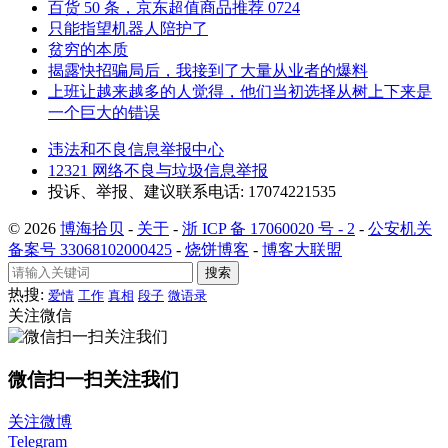
百货 50 条，京东超值商品推荐 0724
只能指望机器人陪护了
贫穷的本质
揭露快招骗局后，我接到了大量从业者的爆料
上班让越来越多的人觉得，他们当初选择从树上下来是
一个巨大的错误
违法和不良信息举报中心
12321 网络不良与垃圾信息举报
投诉、举报、建议联系电话: 17074221535
© 2026
博海拾贝
-
关于
-
浙 ICP 备 17060020 号 - 2
-
公安机关
备案号 33068102000425
-
烧饼博客
-
博客大联盟
搜索
热搜:
爱情
工作
真相
段子
微语录
关注微信
微信扫一扫关注我们
关注微博
Telegram