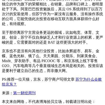
独立的华为旗下的荣耀相比，在销量、品牌和口碑上，都明显
处于下风。阿里巴巴投资魅族后，其云 OS 系统得到了以百万
次计的安装使用，但苏宁作为一家没有云服务、没有操作系统
的公司，它能凭借此次投资在移动互联方面具体获得什么好
处，有待观察。
至于那些离苏宁主营业务更远的领域，比如电竞、体育、文
娱、创业，苏宁不仅自身缺乏人才和行业资源上的积累，更严
峻的是，它需要面对的还是 BAT 这些更强大的对手。
京东也不是没有向其他行业投资，比如永辉超市、易车、金
蝶、蓝色光标、饿了么、天天果园、分期乐、到家美食会、
Misfit、穿衣助手、有品 PICOOC 等，和京东线上线下零售
O2O、汽车电商等几个垂直领域生态布局是相关的。投资应该
是要利于建立自己的生态，而非撒大网。
PS:推荐一位天猫，京东，苏宁商户写得文章
苏宁为什么会败
给京东？
来源：
第一财经周刊
本文来自网络，不代表博海拾贝立场，转载请注明出处：