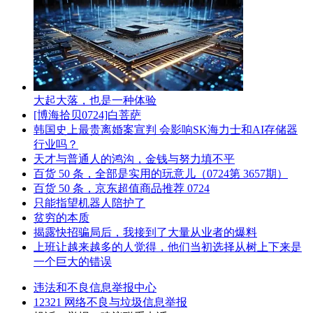
大起大落，也是一种体验
[博海拾贝0724]白菩萨
韩国史上最贵离婚案宣判 会影响SK海力士和AI存储器
行业吗？
天才与普通人的鸿沟，金钱与努力填不平
百货 50 条，全部是实用的玩意儿（0724第 3657期）
百货 50 条，京东超值商品推荐 0724
只能指望机器人陪护了
贫穷的本质
揭露快招骗局后，我接到了大量从业者的爆料
上班让越来越多的人觉得，他们当初选择从树上下来是
一个巨大的错误
违法和不良信息举报中心
12321 网络不良与垃圾信息举报