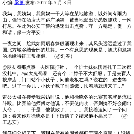
小编:
梁萧
发布: 2017 年 5 月 3 日
我妈，我姨妈，我舅妈一干人等在某地旅游，以外间有雨为
由，强行在酒店大堂跳广场舞，被当地派出所悉数抓获，一网
打尽。在此为公安干警的迅速出击点赞，守一方稳定，促一方
和谐，保一方平安！ ​
一夜之间，尬武如雨后春笋般涌现出来，其风头远远盖过了我
国北方城乡结合部的尬舞。一个有意思的现象是，尬武和尬舞
的地缘特征非常相似。 ​​​​（@刘春）
@朋友圈那点事：去医院打针，一个护士妹妹愣是扎了三次都
没扎中。//@大兔蜀黍：还有个：“脖子不大舒服，于是去盲人
按摩店，门口站个小伙子，问他老板在吗？说在的，进去等
吧。过了一会儿，小伙子戴了副墨镜，扶着墙就进来了…”
雷公太极在接受我采访时说，他和徐晓冬的比赛其实就是流氓
斗殴。比赛前他师傅对他说，不要使内功，否则搞不好会闹出
人命，，，，于是，他就败了。。。。我接着追问了一个问
题：看来你对徐晓冬是手下留情了？结果他不高兴了。 ​​​（@
王志安）
我仔细分析了下，我现在所有的困难都归于两个原因：1.没钱