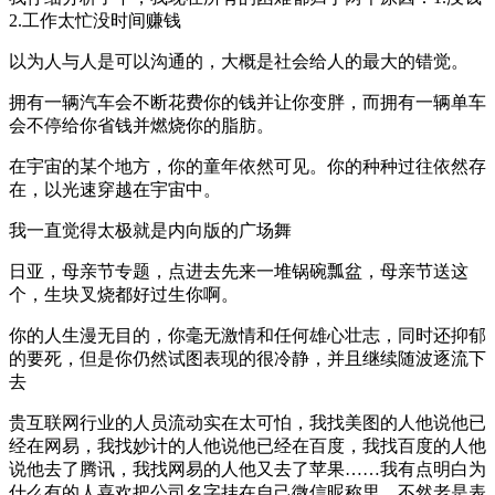
2.工作太忙没时间赚钱
以为人与人是可以沟通的，大概是社会给人的最大的错觉。
拥有一辆汽车会不断花费你的钱并让你变胖，而拥有一辆单车
会不停给你省钱并燃烧你的脂肪。
在宇宙的某个地方，你的童年依然可见。你的种种过往依然存
在，以光速穿越在宇宙中。
我一直觉得太极就是内向版的广场舞
日亚，母亲节专题，点进去先来一堆锅碗瓢盆，母亲节送这
个，生块叉烧都好过生你啊。
你的人生漫无目的，你毫无激情和任何雄心壮志，同时还抑郁
的要死，但是你仍然试图表现的很冷静，并且继续随波逐流下
去
贵互联网行业的人员流动实在太可怕，我找美图的人他说他已
经在网易，我找妙计的人他说他已经在百度，我找百度的人他
说他去了腾讯，我找网易的人他又去了苹果……我有点明白为
什么有的人喜欢把公司名字挂在自己微信昵称里，不然老是表