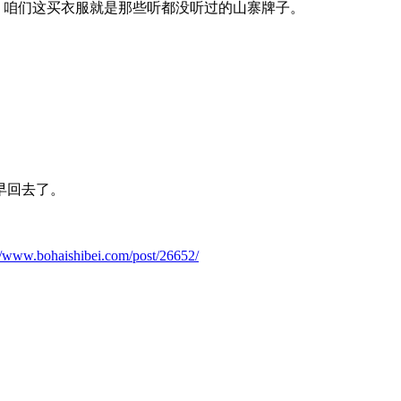
it，咱们这买衣服就是那些听都没听过的山寨牌子。
早回去了。
://www.bohaishibei.com/post/26652/