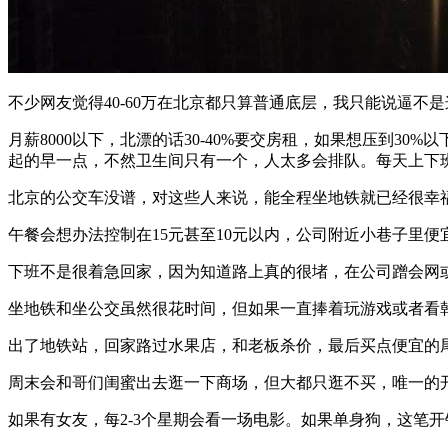
不少网友觉得40-60万在北京都只算普通底层，我只能说逼
月薪8000以下，北漂的话30-40%要交房租，如果想压到3
起的早一点，不然卫生间只有一个，人太多会排队。每天上下班路
北京的公交车没谱，对这些人来说，能全程坐地铁就已经很幸
午餐会想办法控制在15元甚至10元以内，公司附近小巷子里
下班不是很着急回家，因为知道路上真的很堵，在公司蹭会网或
坐地铁和坐公交虽然很花时间，但如果一直捧着玩游戏或者看
出了地铁站，回家路过水果店，和老板杀价，最后买点便宜的
周末会和哥们闺蜜出去逛一下商场，但大都只逛不买，唯一的开销
如果有女友，每2-3个星期会看一场电影。如果单身狗，这笔