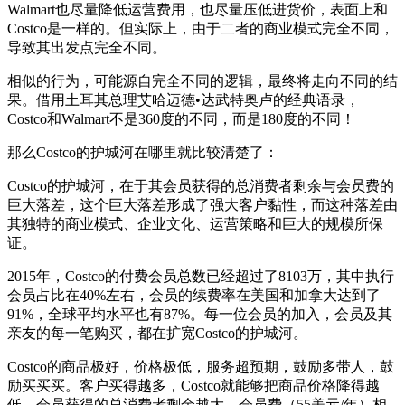
Walmart也尽量降低运营费用，也尽量压低进货价，表面上和
Costco是一样的。但实际上，由于二者的商业模式完全不同，
导致其出发点完全不同。
相似的行为，可能源自完全不同的逻辑，最终将走向不同的结
果。借用土耳其总理艾哈迈德•达武特奥卢的经典语录，
Costco和Walmart不是360度的不同，而是180度的不同！
那么Costco的护城河在哪里就比较清楚了：
Costco的护城河，在于其会员获得的总消费者剩余与会员费的
巨大落差，这个巨大落差形成了强大客户黏性，而这种落差由
其独特的商业模式、企业文化、运营策略和巨大的规模所保
证。
2015年，Costco的付费会员总数已经超过了8103万，其中执行
会员占比在40%左右，会员的续费率在美国和加拿大达到了
91%，全球平均水平也有87%。每一位会员的加入，会员及其
亲友的每一笔购买，都在扩宽Costco的护城河。
Costco的商品极好，价格极低，服务超预期，鼓励多带人，鼓
励买买买。客户买得越多，Costco就能够把商品价格降得越
低。会员获得的总消费者剩余越大。会员费（55美元/年）相