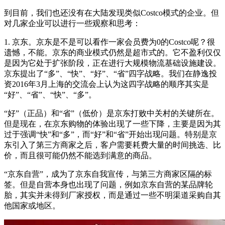
到目前，我们也还没有在大陆发现类似Costco模式的企业。但
对几家企业可以进行一些观察和思考：
1. 京东。京东是不是可以看作一家会员费为0的Costco呢？很
遗憾，不能。京东的商业模式仍然是超市式的。它不盈利仅仅
是因为它处于扩张阶段，正在进行大规模物流基础设施建设。
京东提出了“多”、“快”、“好”、“省”四字战略。我们在静逸投
资2016年3月上海的交流会上认为这四字战略的顺序其实是
“好”、“省”、“快”、“多”。
“好”（正品）和“省”（低价）是京东打败中关村的关键所在。
但是现在，在京东购物的体验出现了一些下降，主要是因为其
过于强调“快”和“多”，而“好”和“省”开始出现问题。特别是京
东引入了第三方商家之后，客户需要耗费大量的时间挑选、比
价，而且很可能仍然不能选到满意的商品。
“京东自营”，成为了京东自我宣传，与第三方商家区隔的标
签。但是自营本身也出现了问题，例如京东自营的某品牌轮
胎，其实并未得到厂家授权，而是通过一些不明渠道采购自其
他国家或地区。