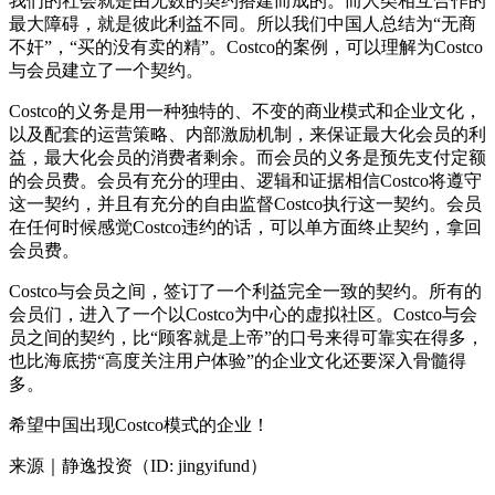
我们的社会就是由无数的契约搭建而成的。而人类相互合作的
最大障碍，就是彼此利益不同。所以我们中国人总结为“无商
不奸”，“买的没有卖的精”。Costco的案例，可以理解为Costco
与会员建立了一个契约。
Costco的义务是用一种独特的、不变的商业模式和企业文化，
以及配套的运营策略、内部激励机制，来保证最大化会员的利
益，最大化会员的消费者剩余。而会员的义务是预先支付定额
的会员费。会员有充分的理由、逻辑和证据相信Costco将遵守
这一契约，并且有充分的自由监督Costco执行这一契约。会员
在任何时候感觉Costco违约的话，可以单方面终止契约，拿回
会员费。
Costco与会员之间，签订了一个利益完全一致的契约。所有的
会员们，进入了一个以Costco为中心的虚拟社区。Costco与会
员之间的契约，比“顾客就是上帝”的口号来得可靠实在得多，
也比海底捞“高度关注用户体验”的企业文化还要深入骨髓得
多。
希望中国出现Costco模式的企业！
来源｜静逸投资（ID: jingyifund）