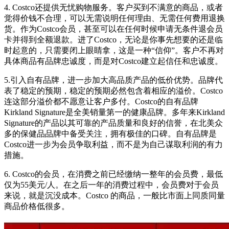
4. Costco还提供无忧购物服务。客户买到不满意的商品，或者
觉得价钱不合理，可以无需说明任何理由、无需任何费用退换
货。作为Costco会员，甚至可以在任何时候申请无条件退会员
卡并得到全额退款。进了Costco，无论是你事先想要的还是临
时起意的，只需要闭上眼睛拿，这是一种“信仰”。客户不再对
具体商品有品牌忠诚度，而是对Costco建立起信任和忠诚度。
5.引入自有品牌，进一步加大高品质产品的低价优势。品牌代
表了稳定的预期，稳定的预期必然包含着相应的溢价。Costco
连这部分溢价都不愿意让客户多付。Costco的自有品牌
Kirkland Signature是全美销量第一的健康品牌。多年来Kirkland
Signature的产品以其可靠的产品质量和良好的信誉，在北美众
多的保健品品牌中备受关注，拥有极佳的口碑。自有品牌是
Costco进一步为会员争取利益，而不是为自己谋取利润的有力
措施。
6. Costco的会员，在消费之前已经缴纳一整年的会员费，最低
仅为55美元/人。在之后一年的消费过程中，会员费对于会员
来说，就是沉没成本。Costco 的商品，一般比市面上同质同量
商品价格低很多。