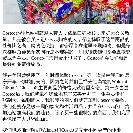
Costco必须允许和鼓励人带人，依靠口碑相传，来扩大会员数
量。凡是被会员带进Costco购物的人，都会惊叹于这里商品的
性价比之高，购物之便捷，都会愿意在这里长期购物。但是每
次都麻烦会员亲友同行是不现实的，所以很快他们都会直接交
费成为会员。Costco把营销费用也省了，Costco的会员们就是
最好的免费推销员。
我在美国曾经用了一年时间体验Costco。第一次是由我们的房
东开车带领我们去的。因为之前我们已经去过当地的Walmart
和Sam’s Club，对主要商品的价格大致心里有谱。第一次去过
Costco后，我们就毫不犹豫地花了55美元办了一张会员卡和一
张副卡。每到周末，我和我的朋友们就开车到Costco大采购。
我们会购齐足够一周的饮食和生活用品，并且在Costco的自营
加油站加满我们的油箱。除了买一些很特别的东西，我们几乎
再也没有去过Walmart。
我们也逐渐理解到Walmart和Costco是完全不同类型的企业。