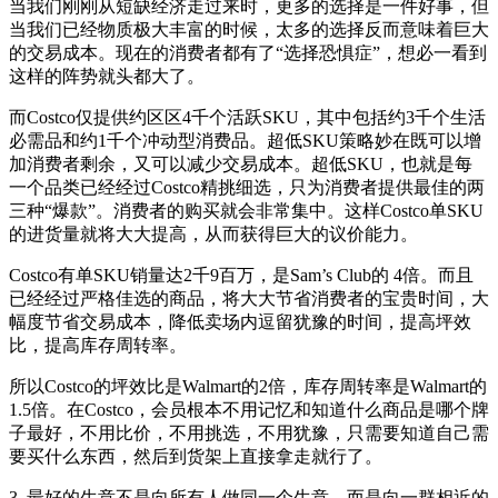
当我们刚刚从短缺经济走过来时，更多的选择是一件好事，但
当我们已经物质极大丰富的时候，太多的选择反而意味着巨大
的交易成本。现在的消费者都有了“选择恐惧症”，想必一看到
这样的阵势就头都大了。
而Costco仅提供约区区4千个活跃SKU，其中包括约3千个生活
必需品和约1千个冲动型消费品。超低SKU策略妙在既可以增
加消费者剩余，又可以减少交易成本。超低SKU，也就是每
一个品类已经经过Costco精挑细选，只为消费者提供最佳的两
三种“爆款”。消费者的购买就会非常集中。这样Costco单SKU
的进货量就将大大提高，从而获得巨大的议价能力。
Costco有单SKU销量达2千9百万，是Sam’s Club的 4倍。而且
已经经过严格佳选的商品，将大大节省消费者的宝贵时间，大
幅度节省交易成本，降低卖场内逗留犹豫的时间，提高坪效
比，提高库存周转率。
所以Costco的坪效比是Walmart的2倍，库存周转率是Walmart的
1.5倍。在Costco，会员根本不用记忆和知道什么商品是哪个牌
子最好，不用比价，不用挑选，不用犹豫，只需要知道自己需
要买什么东西，然后到货架上直接拿走就行了。
3. 最好的生意不是向所有人做同一个生意，而是向一群相近的