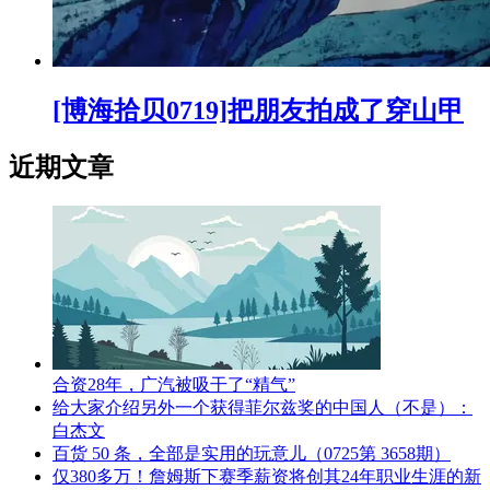
[博海拾贝0719]把朋友拍成了穿山甲
近期文章
合资28年，广汽被吸干了“精气”
给大家介绍另外一个获得菲尔兹奖的中国人（不是）：
白杰文
百货 50 条，全部是实用的玩意儿（0725第 3658期）
仅380多万！詹姆斯下赛季薪资将创其24年职业生涯的新