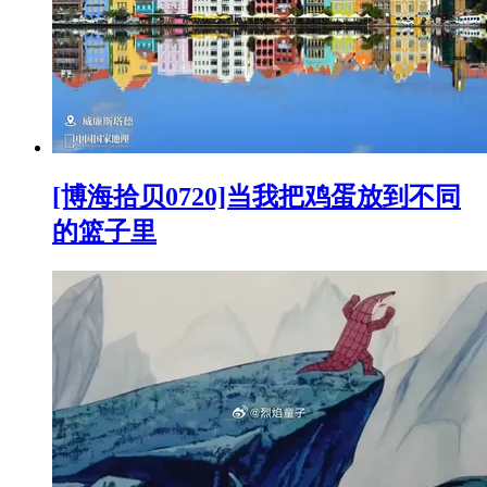
[博海拾贝0720]当我把鸡蛋放到不同
的篮子里