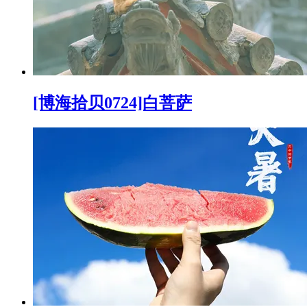
[博海拾贝0724]白菩萨