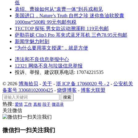
低
袁绍、曹操如何从”袁曹一体”到兵戎相见
美国进口，Nature’s Truth 自然之珍 迷你鱼油软胶囊
1000mg*500粒 99元包邮包税
TECTOP 探拓 男女款运动溯溪鞋 119元包邮
萨勒芬妮 Clip3 Pro 耳夹式蓝牙耳机 三色78.95元包邮
新闻学魅力时刻
“为什么要用英文授课”，就是方便
违法和不良信息举报中心
12321 网络不良与垃圾信息举报
投诉、举报、建议联系电话: 17074221535
© 2026
博海拾贝
-
关于
-
浙 ICP 备 17060020 号 - 2
-
公安机关
备案号 33068102000425
-
烧饼博客
-
博客大联盟
搜索
热搜:
爱情
工作
真相
段子
微语录
关注微信
微信扫一扫关注我们