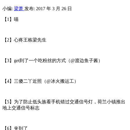
小编:
梁萧
发布: 2017 年 3 月 26 日
【1】喵
【2】心疼王栋梁先生
【3】get到了一个吃粉丝的方式（@渡边鱼子酱）
【4】三傻二丫近照（@冰火搬运工）
【5】为了防止低头族看手机错过交通信号灯，荷兰小镇推出
地上交通信号标志
【6】夹到了