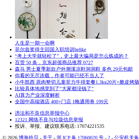
人生是一期一会啊
菲尔兹奖得主回国入职培训belike
“考上大学就轻松了”，史上最大骗局是怎么炼成的？
百货 50 条，京东超值商品推荐 0727
森马 男士夏季新款户外溯溪凉鞋洞洞鞋 多色 29元包邮
你看的无尽连载，作者可能已经不当人了
小牛凯西 原肉整切儿童菲力牛排套餐1.3kg20片+脆皮烤肠3
比较具体地感觉到了“大家都没钱了”
AI算力产业深度解析
全国中高端酒店 400+门店 1晚通用券 199元
违法和不良信息举报中心
12321 网络不良与垃圾信息举报
投诉、举报、建议联系电话: 17074221535
© 2026
博海拾贝
-
关于
-
浙 ICP 备 17060020 号 - 2
-
公安机关备案号