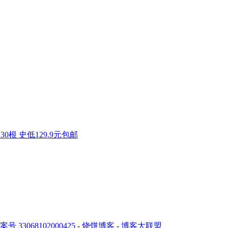
0根 史低129.9元包邮
 33068102000425
-
烧饼博客
-
博客大联盟