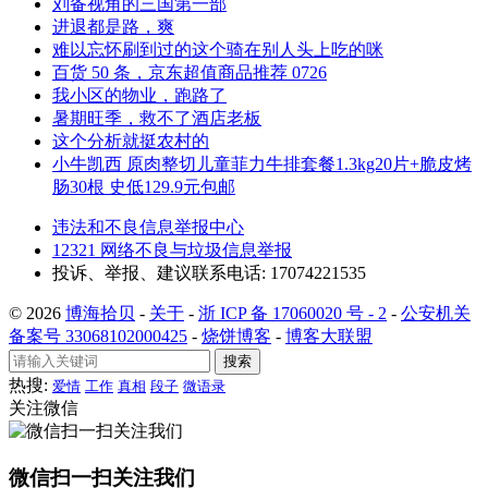
刘备视角的三国第一部
进退都是路，爽
难以忘怀刷到过的这个骑在别人头上吃的咪
百货 50 条，京东超值商品推荐 0726
我小区的物业，跑路了
暑期旺季，救不了酒店老板
这个分析就挺农村的
小牛凯西 原肉整切儿童菲力牛排套餐1.3kg20片+脆皮烤
肠30根 史低129.9元包邮
违法和不良信息举报中心
12321 网络不良与垃圾信息举报
投诉、举报、建议联系电话: 17074221535
© 2026
博海拾贝
-
关于
-
浙 ICP 备 17060020 号 - 2
-
公安机关
备案号 33068102000425
-
烧饼博客
-
博客大联盟
搜索
热搜:
爱情
工作
真相
段子
微语录
关注微信
微信扫一扫关注我们