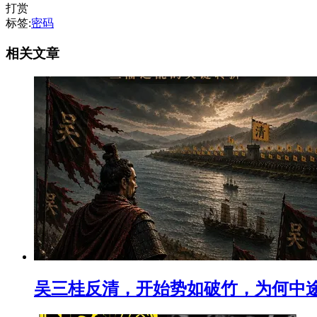
打赏
标签:
密码
相关文章
吴三桂反清，开始势如破竹，为何中