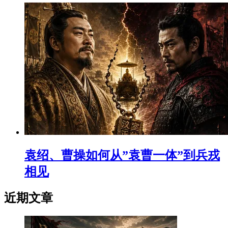
袁绍、曹操如何从”袁曹一体”到兵戎
相见
近期文章