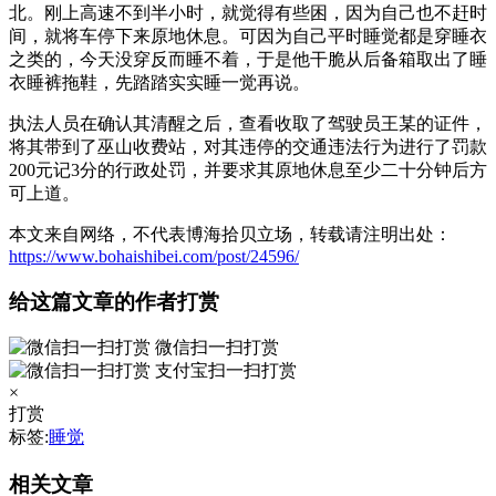
北。刚上高速不到半小时，就觉得有些困，因为自己也不赶时
间，就将车停下来原地休息。可因为自己平时睡觉都是穿睡衣
之类的，今天没穿反而睡不着，于是他干脆从后备箱取出了睡
衣睡裤拖鞋，先踏踏实实睡一觉再说。
执法人员在确认其清醒之后，查看收取了驾驶员王某的证件，
将其带到了巫山收费站，对其违停的交通违法行为进行了罚款
200元记3分的行政处罚，并要求其原地休息至少二十分钟后方
可上道。
本文来自网络，不代表博海拾贝立场，转载请注明出处：
https://www.bohaishibei.com/post/24596/
给这篇文章的作者打赏
微信扫一扫打赏
支付宝扫一扫打赏
×
打赏
标签:
睡觉
相关文章