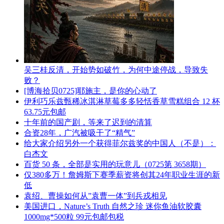
吴三桂反清，开始势如破竹，为何中途停战，导致失
败？
[博海拾贝0725]耶施主，是你的心动了
伊利巧乐兹甄稀冰淇淋草莓多多轻恬香草雪糕组合 12 杯
63.75元包邮
十年前的国产剧，等来了迟到的清算
合资28年，广汽被吸干了“精气”
给大家介绍另外一个获得菲尔兹奖的中国人（不是）：
白杰文
百货 50 条，全部是实用的玩意儿（0725第 3658期）
仅380多万！詹姆斯下赛季薪资将创其24年职业生涯的新
低
袁绍、曹操如何从”袁曹一体”到兵戎相见
美国进口，Nature’s Truth 自然之珍 迷你鱼油软胶囊
1000mg*500粒 99元包邮包税