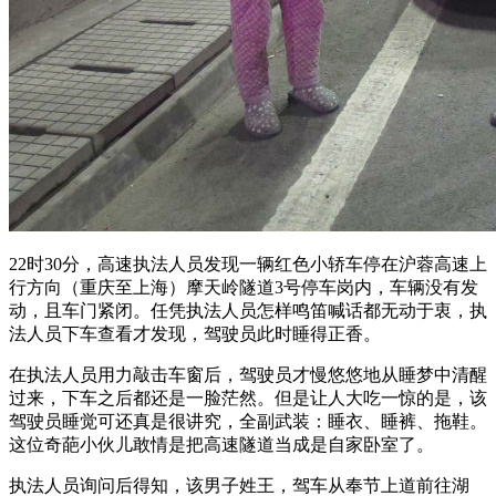
22时30分，高速执法人员发现一辆红色小轿车停在沪蓉高速上
行方向（重庆至上海）摩天岭隧道3号停车岗内，车辆没有发
动，且车门紧闭。任凭执法人员怎样鸣笛喊话都无动于衷，执
法人员下车查看才发现，驾驶员此时睡得正香。
在执法人员用力敲击车窗后，驾驶员才慢悠悠地从睡梦中清醒
过来，下车之后都还是一脸茫然。但是让人大吃一惊的是，该
驾驶员睡觉可还真是很讲究，全副武装：睡衣、睡裤、拖鞋。
这位奇葩小伙儿敢情是把高速隧道当成是自家卧室了。
执法人员询问后得知，该男子姓王，驾车从奉节上道前往湖