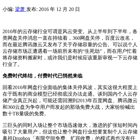
小编:
梁萧
发布: 2016 年 12 月 20 日
2016年的云存储行业可谓是风云突变。从上半年到下半年，各
类网盘关停消息一直在持续着，360网盘关停，百度云改名，
而在最近腾讯微云又发布了关于存储容量的公告。可以说个人
云存储市场正遭遇着一场前所未有的“生死劫”，而在用户忙着
将存储资料搬家时，或许我们是时候应该重新审视一下云存储
行业了。
免费时代终结，付费时代已悄然来临
回看2016年网盘行业面临的集体关停风波，其实这很大程度上
在于既有的商业模型已经彻底没办法走通。谈到国内个人云存
储产业真正兴起，可能还需回溯到2013年百度网盘、腾讯微云
和360云盘为争夺用户而发起的那场免费大战，大家纷纷喊出
数十TB量级的免费。
三巨头的同时入场让整个市场迅速做大，激进的扩张短时间内
吸引了大量用户，但这也让整个网盘行业想要复制个人云存储
鼻祖Dropbox「有限空间免费、扩容收费」的模式再也没有任