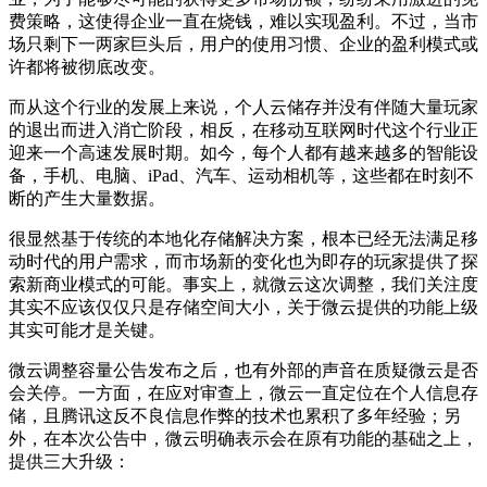
费策略，这使得企业一直在烧钱，难以实现盈利。不过，当市
场只剩下一两家巨头后，用户的使用习惯、企业的盈利模式或
许都将被彻底改变。
而从这个行业的发展上来说，个人云储存并没有伴随大量玩家
的退出而进入消亡阶段，相反，在移动互联网时代这个行业正
迎来一个高速发展时期。如今，每个人都有越来越多的智能设
备，手机、电脑、iPad、汽车、运动相机等，这些都在时刻不
断的产生大量数据。
很显然基于传统的本地化存储解决方案，根本已经无法满足移
动时代的用户需求，而市场新的变化也为即存的玩家提供了探
索新商业模式的可能。事实上，就微云这次调整，我们关注度
其实不应该仅仅只是存储空间大小，关于微云提供的功能上级
其实可能才是关键。
微云调整容量公告发布之后，也有外部的声音在质疑微云是否
会关停。一方面，在应对审查上，微云一直定位在个人信息存
储，且腾讯这反不良信息作弊的技术也累积了多年经验；另
外，在本次公告中，微云明确表示会在原有功能的基础之上，
提供三大升级：