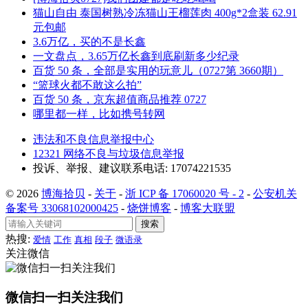
猫山自由 泰国树熟冷冻猫山王榴莲肉 400g*2盒装 62.91
元包邮
3.6万亿，买的不是长鑫
一文盘点，3.65万亿长鑫到底刷新多少纪录
百货 50 条，全部是实用的玩意儿（0727第 3660期）
“篮球火都不敢这么拍”
百货 50 条，京东超值商品推荐 0727
哪里都一样，比如携号转网
违法和不良信息举报中心
12321 网络不良与垃圾信息举报
投诉、举报、建议联系电话: 17074221535
© 2026
博海拾贝
-
关于
-
浙 ICP 备 17060020 号 - 2
-
公安机关
备案号 33068102000425
-
烧饼博客
-
博客大联盟
搜索
热搜:
爱情
工作
真相
段子
微语录
关注微信
微信扫一扫关注我们