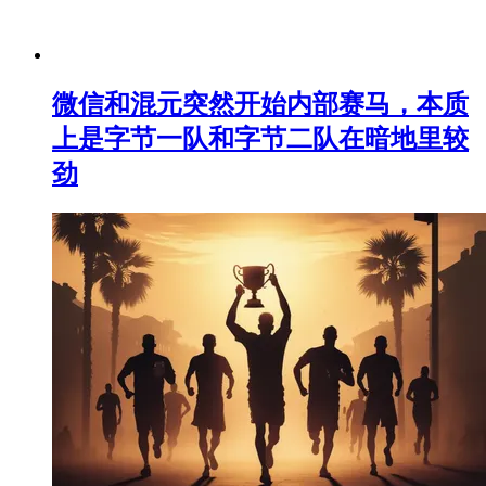
微信和混元突然开始内部赛马，本质
上是字节一队和字节二队在暗地里较
劲