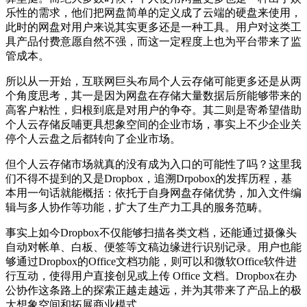
乐性的需求，他们把网盘简单的定义成了云端的硬盘来使用，
此时的网盘对用户来说其实更多还是一种工具。用户对这类工
具产品付费意愿自然不强，而这一定程度上也为平台带来了监
管成本。
所以从一开始，互联网巨头布局个人云存储可能更多还是从两
个角度思考，其一是因为网盘在存储大量数据后所能够带来的
高客户粘性，归根到底是对用户的争夺。其二则是寄希望借助
个人云存储反哺更具想象空间的企业市场，事实上不少企业关
停个人云盘之后都转向了企业市场。
但个人云存储市场就真的没有成为入口的可能性了吗？这里我
们不得不提到的又是Dropbox，追溯Drpobox的发挥历程，基
本用一句话就能概括：依托于自身网盘存储优势，加入文件编
辑与多人协作等功能，扩大了生产力工具的服务范畴。
事实上如今Dropbox不仅能够扫描各类文档，还能通过摄像头
自动对帐单、白板、便签等文稿边缘进行识别记录。用户也能
够通过Dropbox的Office文档功能，则可以和微软Office软件进
行互动，使得用户直接创见或上传 Office 文档。Dropbox在办
公协作这条路上的探索正越走越远，并为其带来了产品上的极
大想象空间和拓展商业模式。