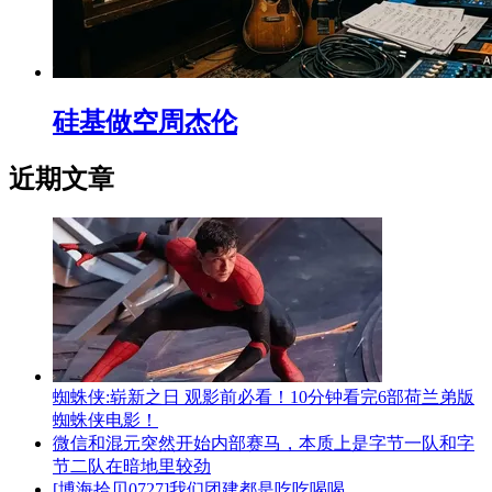
硅基做空周杰伦
近期文章
蜘蛛侠:崭新之日 观影前必看！10分钟看完6部荷兰弟版
蜘蛛侠电影！
微信和混元突然开始内部赛马，本质上是字节一队和字
节二队在暗地里较劲
[博海拾贝0727]我们团建都是吃吃喝喝