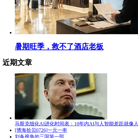
暑期旺季，救不了酒店老板
近期文章
马斯克细化AI进化时间表：10年内AI与人智能差距就像
[博海拾贝0726]一元一串
刘备视角的三国第一部