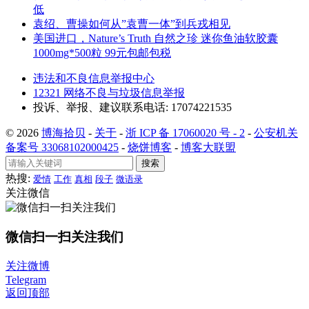
低
袁绍、曹操如何从”袁曹一体”到兵戎相见
美国进口，Nature’s Truth 自然之珍 迷你鱼油软胶囊
1000mg*500粒 99元包邮包税
违法和不良信息举报中心
12321 网络不良与垃圾信息举报
投诉、举报、建议联系电话: 17074221535
© 2026
博海拾贝
-
关于
-
浙 ICP 备 17060020 号 - 2
-
公安机关
备案号 33068102000425
-
烧饼博客
-
博客大联盟
搜索
热搜:
爱情
工作
真相
段子
微语录
关注微信
微信扫一扫关注我们
关注微博
Telegram
返回顶部