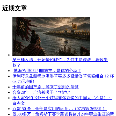
近期文章
吴三桂反清，开始势如破竹，为何中途停战，导致失
败？
[博海拾贝0725]耶施主，是你的心动了
伊利巧乐兹甄稀冰淇淋草莓多多轻恬香草雪糕组合 12 杯
63.75元包邮
十年前的国产剧，等来了迟到的清算
合资28年，广汽被吸干了“精气”
给大家介绍另外一个获得菲尔兹奖的中国人（不是）：
白杰文
百货 50 条，全部是实用的玩意儿（0725第 3658期）
仅380多万！詹姆斯下赛季薪资将创其24年职业生涯的新