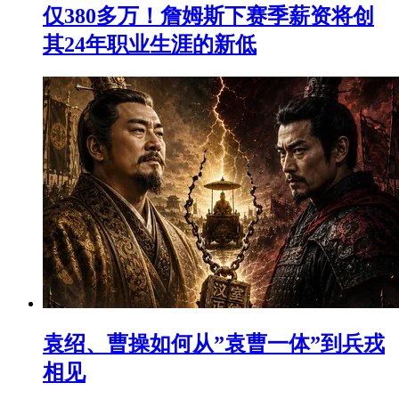
仅380多万！詹姆斯下赛季薪资将创
其24年职业生涯的新低
袁绍、曹操如何从”袁曹一体”到兵戎
相见