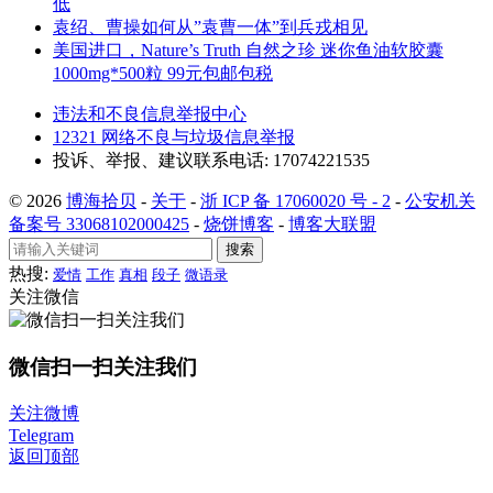
低
袁绍、曹操如何从”袁曹一体”到兵戎相见
美国进口，Nature’s Truth 自然之珍 迷你鱼油软胶囊
1000mg*500粒 99元包邮包税
违法和不良信息举报中心
12321 网络不良与垃圾信息举报
投诉、举报、建议联系电话: 17074221535
© 2026
博海拾贝
-
关于
-
浙 ICP 备 17060020 号 - 2
-
公安机关
备案号 33068102000425
-
烧饼博客
-
博客大联盟
搜索
热搜:
爱情
工作
真相
段子
微语录
关注微信
微信扫一扫关注我们
关注微博
Telegram
返回顶部