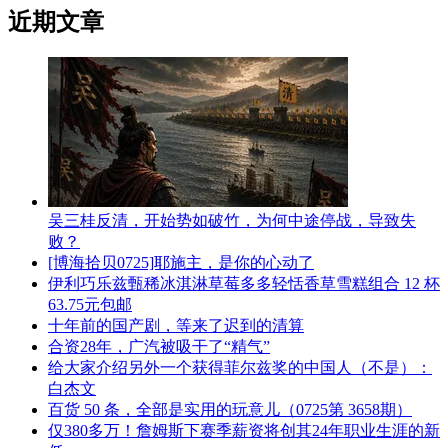
近期文章
吴三桂反清，开始势如破竹，为何中途停战，导致失
败？
[博海拾贝0725]耶施主，是你的心动了
伊利巧乐兹甄稀冰淇淋草莓多多轻恬香草雪糕组合 12 杯
63.75元包邮
十年前的国产剧，等来了迟到的清算
合资28年，广汽被吸干了“精气”
给大家介绍另外一个获得菲尔兹奖的中国人（不是）：
白杰文
百货 50 条，全部是实用的玩意儿（0725第 3658期）
仅380多万！詹姆斯下赛季薪资将创其24年职业生涯的新