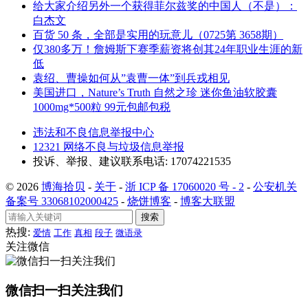
给大家介绍另外一个获得菲尔兹奖的中国人（不是）：
白杰文
百货 50 条，全部是实用的玩意儿（0725第 3658期）
仅380多万！詹姆斯下赛季薪资将创其24年职业生涯的新
低
袁绍、曹操如何从”袁曹一体”到兵戎相见
美国进口，Nature’s Truth 自然之珍 迷你鱼油软胶囊
1000mg*500粒 99元包邮包税
违法和不良信息举报中心
12321 网络不良与垃圾信息举报
投诉、举报、建议联系电话: 17074221535
© 2026
博海拾贝
-
关于
-
浙 ICP 备 17060020 号 - 2
-
公安机关
备案号 33068102000425
-
烧饼博客
-
博客大联盟
搜索
热搜:
爱情
工作
真相
段子
微语录
关注微信
微信扫一扫关注我们