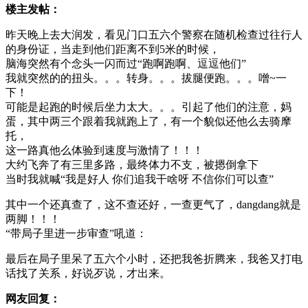
楼主发帖：
昨天晚上去大润发，看见门口五六个警察在随机检查过往行人
的身份证，当走到他们距离不到5米的时候，
脑海突然有个念头一闪而过“跑啊跑啊、逗逗他们”
我就突然的的扭头。。。转身。。。拔腿便跑。。。噌~一
下！
可能是起跑的时候后坐力太大。。。引起了他们的注意，妈
蛋，其中两三个跟着我就跑上了，有一个貌似还他么去骑摩
托，
这一路真他么体验到速度与激情了！！！
大约飞奔了有三里多路，最终体力不支，被摁倒拿下
当时我就喊“我是好人 你们追我干啥呀 不信你们可以查”
其中一个还真查了，这不查还好，一查更气了，dangdang就是
两脚！！！
“带局子里进一步审查”吼道：
最后在局子里呆了五六个小时，还把我爸折腾来，我爸又打电
话找了关系，好说歹说，才出来。
网友回复：