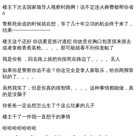
楼主下次去国家领导人视察时跑啊！说不定连火葬费都帮你省
6
警察死命追的时候就在想，等了几十年立功的机会终于来了，
结果~~~~~~~~~~~~~~
楼主这个还好 你说要是抓讨逃犯 你故意在胸口包里摸来摸去
或者拿根香蕉装枪。。。。那可能就看不到你发帖了
我是你爸 ，回去路上就把你按死在路边了。。。。丢人
如果你是警察你追不追？你这完全是拿人家取乐，给你两脚算
轻的了。。。。
虽然我笑了，但是你真的很智障。。。。这种事情都能做，真
的是没脑子
你爸爸一定会想怎么生了个这么坑爹的儿子
楼主干了一件我一直想干的事情
哈哈哈哈哈哈哈