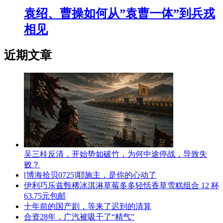
袁绍、曹操如何从”袁曹一体”到兵戎
相见
近期文章
吴三桂反清，开始势如破竹，为何中途停战，导致失
败？
[博海拾贝0725]耶施主，是你的心动了
伊利巧乐兹甄稀冰淇淋草莓多多轻恬香草雪糕组合 12 杯
63.75元包邮
十年前的国产剧，等来了迟到的清算
合资28年，广汽被吸干了“精气”