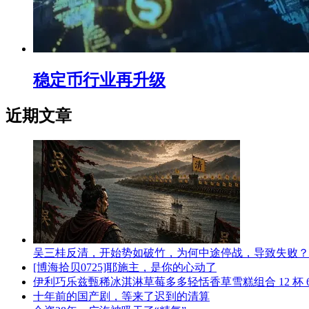
稳定币行业再升级
近期文章
吴三桂反清，开始势如破竹，为何中途停战，导致失败？
[博海拾贝0725]耶施主，是你的心动了
伊利巧乐兹甄稀冰淇淋草莓多多轻恬香草雪糕组合 12 杯 63
十年前的国产剧，等来了迟到的清算