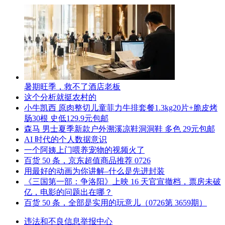
暑期旺季，救不了酒店老板
这个分析就挺农村的
小牛凯西 原肉整切儿童菲力牛排套餐1.3kg20片+脆皮烤
肠30根 史低129.9元包邮
森马 男士夏季新款户外溯溪凉鞋洞洞鞋 多色 29元包邮
AI 时代的个人数据意识
一个阿姨上门喂养宠物的视频火了
百货 50 条，京东超值商品推荐 0726
用最好的动画为你讲解–什么是先进封装
《三国第一部：争洛阳》上映 16 天官宣撤档，票房未破
亿，电影的问题出在哪？
百货 50 条，全部是实用的玩意儿（0726第 3659期）
违法和不良信息举报中心