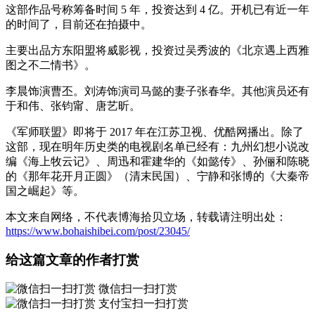
这部作品号称筹备时间 5 年，投资达到 4 亿。开机已有近一年
的时间了，目前还在拍摄中。
主要出品方东阳盟将威影视，投资过吴秀波的《北京遇上西雅
图之不二情书》。
李晨饰演曹丕。刘涛饰演司马懿的妻子张春华。其他演员还有
于和伟、张钧甯、唐艺昕。
《军师联盟》即将于 2017 年在江苏卫视、优酷网播出。除了
这部，现在明年历史类的电视剧名单已经有：九州幻想小说改
编《海上牧云记》、周迅和霍建华的《如懿传》、孙俪和陈晓
的《那年花开月正圆》（清末民国）、宁静和张博的《大秦帝
国之崛起》等。
本文来自网络，不代表博海拾贝立场，转载请注明出处：
https://www.bohaishibei.com/post/23045/
给这篇文章的作者打赏
微信扫一扫打赏
支付宝扫一扫打赏