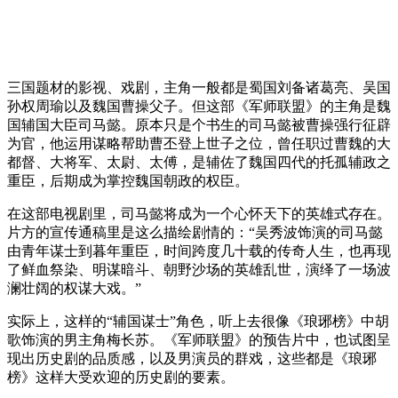
三国题材的影视、戏剧，主角一般都是蜀国刘备诸葛亮、吴国
孙权周瑜以及魏国曹操父子。但这部《军师联盟》的主角是魏
国辅国大臣司马懿。原本只是个书生的司马懿被曹操强行征辟
为官，他运用谋略帮助曹丕登上世子之位，曾任职过曹魏的大
都督、大将军、太尉、太傅，是辅佐了魏国四代的托孤辅政之
重臣，后期成为掌控魏国朝政的权臣。
在这部电视剧里，司马懿将成为一个心怀天下的英雄式存在。
片方的宣传通稿里是这么描绘剧情的：“吴秀波饰演的司马懿
由青年谋士到暮年重臣，时间跨度几十载的传奇人生，也再现
了鲜血祭染、明谋暗斗、朝野沙场的英雄乱世，演绎了一场波
澜壮阔的权谋大戏。”
实际上，这样的“辅国谋士”角色，听上去很像《琅琊榜》中胡
歌饰演的男主角梅长苏。《军师联盟》的预告片中，也试图呈
现出历史剧的品质感，以及男演员的群戏，这些都是《琅琊
榜》这样大受欢迎的历史剧的要素。