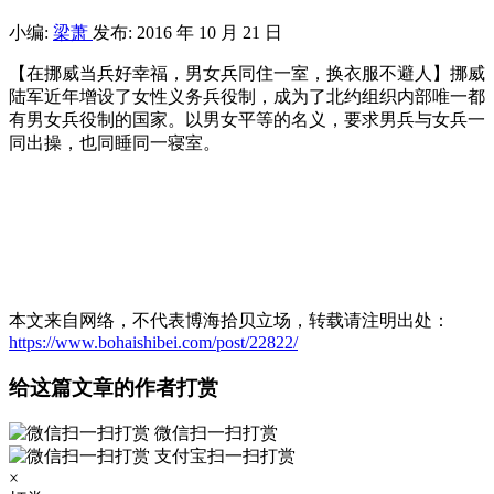
小编:
梁萧
发布: 2016 年 10 月 21 日
【在挪威当兵好幸福，男女兵同住一室，换衣服不避人】挪威
陆军近年增设了女性义务兵役制，成为了北约组织内部唯一都
有男女兵役制的国家。以男女平等的名义，要求男兵与女兵一
同出操，也同睡同一寝室。
本文来自网络，不代表博海拾贝立场，转载请注明出处：
https://www.bohaishibei.com/post/22822/
给这篇文章的作者打赏
微信扫一扫打赏
支付宝扫一扫打赏
×