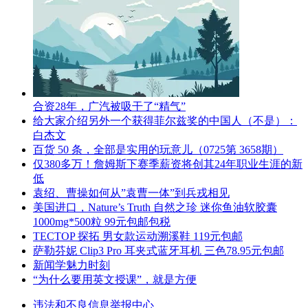
合资28年，广汽被吸干了“精气”
给大家介绍另外一个获得菲尔兹奖的中国人（不是）：
白杰文
百货 50 条，全部是实用的玩意儿（0725第 3658期）
仅380多万！詹姆斯下赛季薪资将创其24年职业生涯的新
低
袁绍、曹操如何从”袁曹一体”到兵戎相见
美国进口，Nature’s Truth 自然之珍 迷你鱼油软胶囊
1000mg*500粒 99元包邮包税
TECTOP 探拓 男女款运动溯溪鞋 119元包邮
萨勒芬妮 Clip3 Pro 耳夹式蓝牙耳机 三色78.95元包邮
新闻学魅力时刻
“为什么要用英文授课”，就是方便
违法和不良信息举报中心