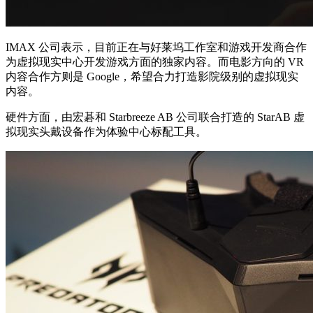
IMAX 公司表示，目前正在与好莱坞工作室和游戏开发商合作
为虚拟现实中心开发游戏方面的独家内容。而电影方向的 VR
内容合作方则是 Google，希望合力打造影院级别的虚拟现实
内容。
硬件方面，由宏碁和 Starbreeze AB 公司联合打造的 StarAB 虚
拟现实头戴设备作为体验中心标配工具。