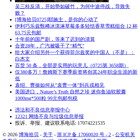
吴三桂反清，开始势如破竹，为何中途停战，导致失
败？
[博海拾贝0725]耶施主，是你的心动了
伊利巧乐兹甄稀冰淇淋草莓多多轻恬香草雪糕组合 12 杯
63.75元包邮
十年前的国产剧，等来了迟到的清算
合资28年，广汽被吸干了“精气”
给大家介绍另外一个获得菲尔兹奖的中国人（不是）：
白杰文
百货 50 条，全部是实用的玩意儿（0725第 3658期）
仅380多万！詹姆斯下赛季薪资将创其24年职业生涯的新
低
袁绍、曹操如何从”袁曹一体”到兵戎相见
美国进口，Nature’s Truth 自然之珍 迷你鱼油软胶囊
1000mg*500粒 99元包邮包税
违法和不良信息举报中心
12321 网络不良与垃圾信息举报
投诉、举报、建议联系电话: 17074221535
© 2026
博海拾贝
-
关于
-
浙 ICP 备 17060020 号 - 2
-
公安机关