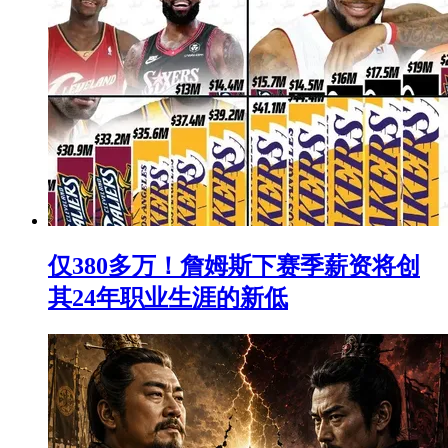
仅380多万！詹姆斯下赛季薪资将创
其24年职业生涯的新低