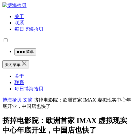
关于
联系
每日博海拾贝
菜单
关闭菜单
关于
联系
每日博海拾贝
博海拾贝
文摘
挤掉电影院：欧洲首家 IMAX 虚拟现实中心年
底开业，中国店也快了
挤掉电影院：欧洲首家 IMAX 虚拟现实
中心年底开业，中国店也快了