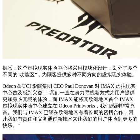
据悉，这个虚拟现实体验中心将采用模块化设计，划分了多个
不同的“功能区”，为顾客提供多种不同方向的虚拟现实体验。
Odeon & UCI 影院集团 CEO Paul Donovan 对 IMAX 虚拟现实
中心普及感到兴奋：“我们一直在努力寻找新方式为用户提供
更加身临其境的体验，而 IMAX 能将其欧洲地区首个 IMAX
虚拟现实体验中心建立在 Odeon Printworks，我们感到非常兴
奋。我们与 IMAX 已经在欧洲地区有着长期的密切合作，因
此我们有责任和义务通过新技术来让我们的用户体验到更多的
快乐。”