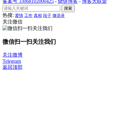
备案号 33068102000425
-
烧饼博客
-
博客大联盟
搜索
热搜:
爱情
工作
真相
段子
微语录
关注微信
微信扫一扫关注我们
关注微博
Telegram
返回顶部